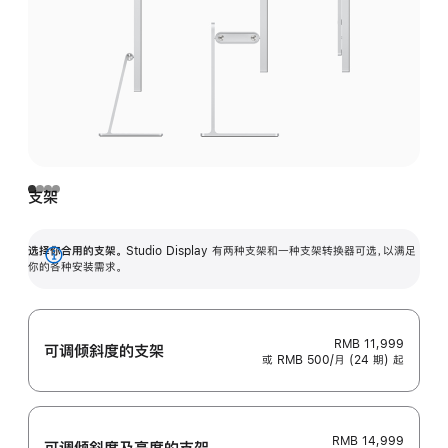
支架
选择你合用的支架。
Studio Display 有两种支架和一种支架转换器可选，以满足
展
你的各种安装需求。
开
RMB 11,999
可调倾斜度的支架
或 RMB 500/月 (24 期) 起
RMB 14,999
可调倾斜度及高‍度的支‍架