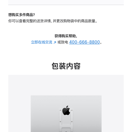
VESA
支
想购买多件商品？
架
你可以查看完整的送货详情，并更改购物袋中的商品数量。
转
换
器
获得购买帮助，
的
立即在线交流
(在
或致电
400-666-8800
。
分
新
期
窗
付
口
包装内容
款
中
选
打
项)
开)