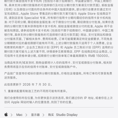
期付款方案由信用卡发卡机构 (包括但不限于招商银行、中国建设银行、中国工商银行
等，具体支持分期付款服务的可选择银行及对应分期付款方案请见付款页面)、蚂蚁金服
(花呗) 以及微信分付面向符合条件的中国大陆居民提供。部分银行会要求你通过支付
宝完成购买。Apple Store 零售店的分期付款方案可能与 Apple Store 在线商店不
同，请到店咨询 Specialist 专家。所有银行信用卡分期均需经你的信用卡发卡机构批
准；对于花呗分期，需经蚂蚁金服批准；对于微信分付分期，需经微信分付批准。如果你选
择的分期付款方案未获得信用卡发卡机构、蚂蚁金服或微信分付的批准，Apple 将不会
被告知原因。请参阅信用卡发卡机构 (包括但不限于招商银行、中国建设银行、中国工商
银行等，具体支持分期付款服务的可选择银行请见付款页面) 网站、支付宝网站和微信
分付服务页面，了解相关条件、费用和收费。订单可能需要满足特定金额要求，不同免息
分期期数对应的最低限额可能有所不同。上述分期付款服务只适用于个人消费者。企业
和教育机构客户、企业员工购买计划 (EPP) 和 Apple 员工购买计划 (EPP) 适用的分
期付款方案可能与上述方案不同，详情请参见教育商店、EPP 在线商店和企业商店。公
司信用卡无资格申请分期。招商银行分期付款单笔订单最高限额为 RMB 150000。
当商品有货并/或发货时，购物金额将计入你的信用卡、支付宝或微信分付账单。相关财
务费用将显示在你的信用卡对账单、支付宝或微信账户中。
产品按广告宣传价或标价提供分期付款服务。价格包含增值税。所有订单均可享受免费
送货服务。
此信息更新于 2026 年 7 月 30 日。
1. 重量依配置和制造工艺的不同而可能有所差异。
我们会使用你所在位置，为你更快显示送货选项。我们通过你的 IP 地址，或者你在上次
访问 Apple 网站时输入的位置信息，找到了你的位置。
Mac
显示器
购买 Studio Display