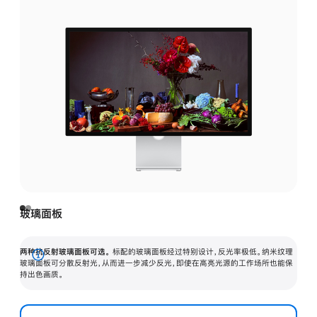
玻璃面板
两种抗反射玻璃面板可选。
标配的玻璃面板经过特别设计，反光率极低。纳米纹理
展
玻璃面板可分散反射光，从而进一步减少反光，即使在高亮光源的工作场所也能保
持出色画质。
开