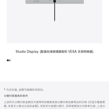
Studio Display (配备标准玻璃面板和 VESA 支架转换器)
网
脚
‡ 为近似值。金额可能随时间变动。
注
页
分期付款服务的条件
页
上述所示分期付款金额仅为使用特定期数免息分期付款估算得出的示例 (仅显示整数数
脚
额，未显示小数点以后的金额)，实际支付金额以银行、花呗或微信分付账单为准。上述分