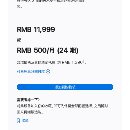
务
获得长达 3 年的技术支持和意外损坏保修服
务。
计
划
(适
RMB 11,999
用
于
或
Studio
RMB 500/月 (24 期)
Display
含增值税及其他法定税费
：约 RMB 1,390
脚
‡。
注
可享免息分期付款
(Studio
Display
-
添加到购物袋
标
准
需要考虑一下？
玻
将此设备加入你的收藏，即可先保留全部配置选择，之后随时
璃
回来再继续选购。
面
板
收藏
-