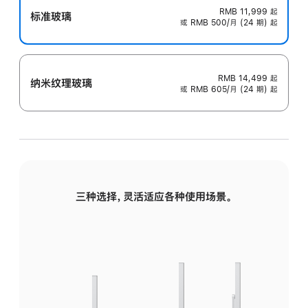
RMB 11,999
起
标准玻璃
或 RMB 500/月 (24 期) 起
RMB 14,499
起
纳米纹理玻璃
或 RMB 605/月 (24 期) 起
三种选择，灵活适应各种使用场景。
标