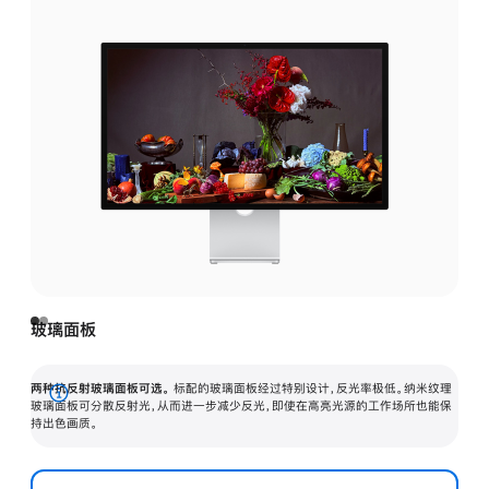
玻璃面板
两种抗反射玻璃面板可选。
标配的玻璃面板经过特别设计，反光率极低。纳米纹理
展
玻璃面板可分散反射光，从而进一步减少反光，即使在高亮光源的工作场所也能保
持出色画质。
开