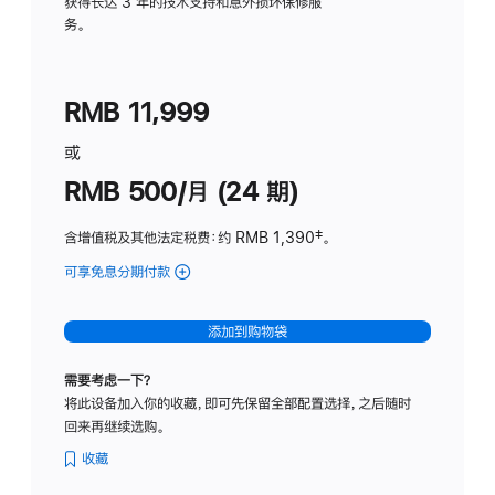
务
获得长达 3 年的技术支持和意外损坏保修服
务。
计
划
(适
RMB 11,999
用
于
或
Studio
RMB 500/月 (24 期)
Display
含增值税及其他法定税费
：约 RMB 1,390
脚
‡。
注
可享免息分期付款
(Studio
Display
-
添加到购物袋
标
准
需要考虑一下？
玻
将此设备加入你的收藏，即可先保留全部配置选择，之后随时
璃
回来再继续选购。
面
板
收藏
-