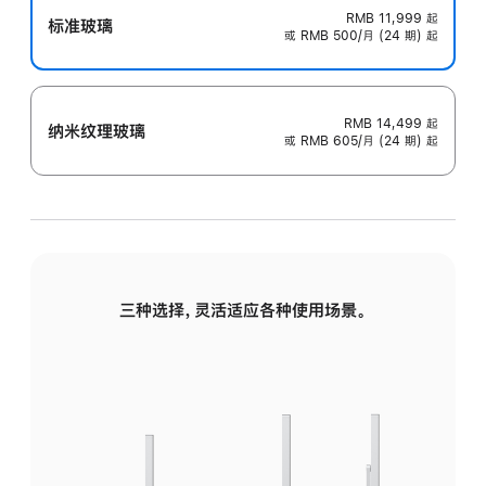
RMB 11,999
起
标准玻璃
或 RMB 500/月 (24 期) 起
RMB 14,499
起
纳米纹理玻璃
或 RMB 605/月 (24 期) 起
三种选择，灵活适应各种使用场景。
标