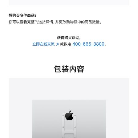
VESA
支
想购买多件商品？
架
你可以查看完整的送货详情，并更改购物袋中的商品数量。
转
换
器
获得购买帮助，
的
立即在线交流
(在
或致电
400-666-8800
。
分
新
期
窗
付
口
包装内容
款
中
选
打
项)
开)