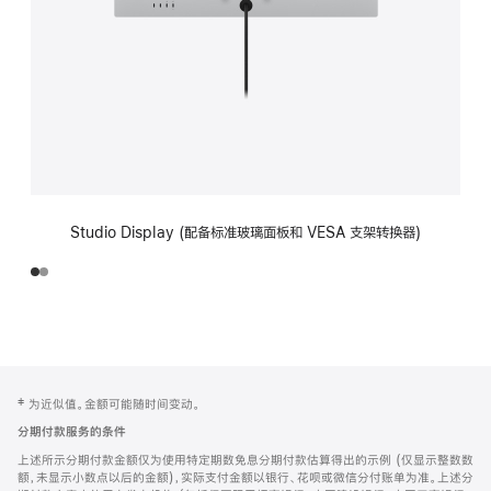
Studio Display (配备标准玻璃面板和 VESA 支架转换器)
网
脚
‡ 为近似值。金额可能随时间变动。
注
页
分期付款服务的条件
页
上述所示分期付款金额仅为使用特定期数免息分期付款估算得出的示例 (仅显示整数数
脚
额，未显示小数点以后的金额)，实际支付金额以银行、花呗或微信分付账单为准。上述分