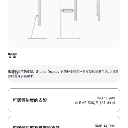
支架
选择你合用的支架。
Studio Display 有两种支架和一种支架转换器可选，以满足
展
你的各种安装需求。
开
RMB 11,999
可调倾斜度的支架
或 RMB 500/月 (24 期) 起
RMB 14,999
可调倾斜度及高‍度的支‍架