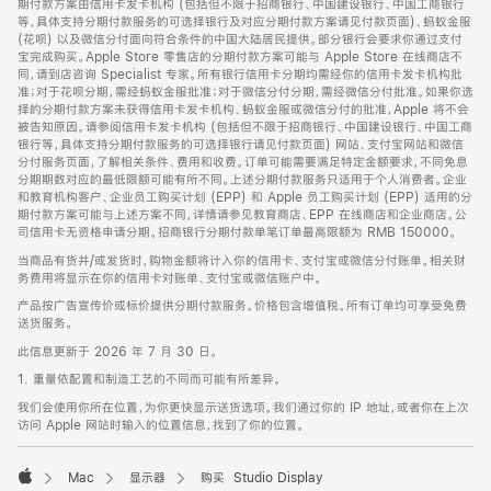
期付款方案由信用卡发卡机构 (包括但不限于招商银行、中国建设银行、中国工商银行
等，具体支持分期付款服务的可选择银行及对应分期付款方案请见付款页面)、蚂蚁金服
(花呗) 以及微信分付面向符合条件的中国大陆居民提供。部分银行会要求你通过支付
宝完成购买。Apple Store 零售店的分期付款方案可能与 Apple Store 在线商店不
同，请到店咨询 Specialist 专家。所有银行信用卡分期均需经你的信用卡发卡机构批
准；对于花呗分期，需经蚂蚁金服批准；对于微信分付分期，需经微信分付批准。如果你选
择的分期付款方案未获得信用卡发卡机构、蚂蚁金服或微信分付的批准，Apple 将不会
被告知原因。请参阅信用卡发卡机构 (包括但不限于招商银行、中国建设银行、中国工商
银行等，具体支持分期付款服务的可选择银行请见付款页面) 网站、支付宝网站和微信
分付服务页面，了解相关条件、费用和收费。订单可能需要满足特定金额要求，不同免息
分期期数对应的最低限额可能有所不同。上述分期付款服务只适用于个人消费者。企业
和教育机构客户、企业员工购买计划 (EPP) 和 Apple 员工购买计划 (EPP) 适用的分
期付款方案可能与上述方案不同，详情请参见教育商店、EPP 在线商店和企业商店。公
司信用卡无资格申请分期。招商银行分期付款单笔订单最高限额为 RMB 150000。
当商品有货并/或发货时，购物金额将计入你的信用卡、支付宝或微信分付账单。相关财
务费用将显示在你的信用卡对账单、支付宝或微信账户中。
产品按广告宣传价或标价提供分期付款服务。价格包含增值税。所有订单均可享受免费
送货服务。
此信息更新于 2026 年 7 月 30 日。
1. 重量依配置和制造工艺的不同而可能有所差异。
我们会使用你所在位置，为你更快显示送货选项。我们通过你的 IP 地址，或者你在上次
访问 Apple 网站时输入的位置信息，找到了你的位置。
Mac
显示器
购买 Studio Display