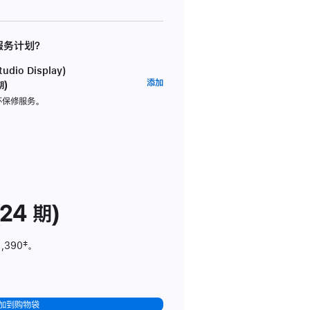
 服务计划？
dio Display)
AppleCare+
添加
期)
服
坏保修服务。
务
计
划
(适
用
于
24 期)
Studio
Display)
1,390
脚
‡。
注
加到购物袋