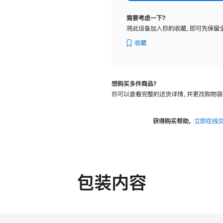
标
准
需要考虑一下？
玻
将此设备加入你的收藏，即可先保留
璃
面
收藏
板
-
VESA
想购买多件商品？
支
你可以查看完整的送货详情，并更改购物袋
架
转
换
获得购买帮助，
立即在线
器
的
分
期
付
包装内容
款
选
项)