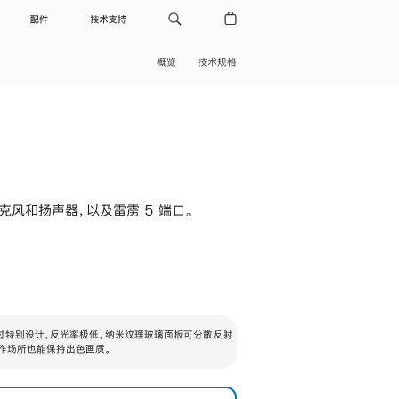
配件
技术支持
概览
技术规格
级麦克风和扬声器，以及雷雳 5 端口。
过特别设计，反光率极低。纳米纹理玻璃面板可分散反射
作场所也能保持出色画质。