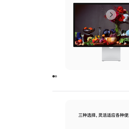
上
下
一
一
张
张
图
图
库
库
图
图
片
片
-
-
玻
玻
璃
璃
三种选择，灵活适应各种使
面
面
板
板