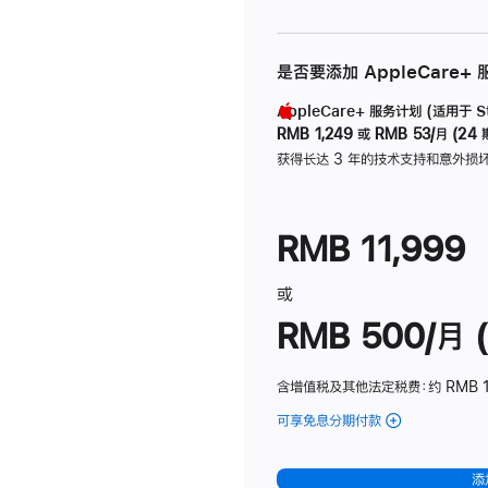
是否要添加 AppleCare+
AppleCare+ 服务计划 (适用于 Stu
RMB 1,249
或
RMB 53/月 (24 
获得长达 3 年的技术支持和意外损
RMB 11,999
或
RMB 500/月 (
含增值税及其他法定税费
：约 RMB 
可享免息分期付款
(Studio
Display
-
添