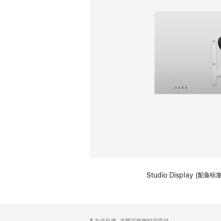
Studio Display (配
网
脚