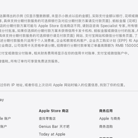
算得出的示例 (仅显示整数数额，未显示小数点以后的金额)，实际支付金额以银行、花呗或
等，具体支持分期付款服务的可选择银行及对应分期付款方案请见付款页面)、蚂蚁金服 (花呗
售店的分期付款方案可能与 Apple Store 在线商店不同，请到店咨询 Specialist 专
分付批准。如果你选择的分期付款方案未获得信用卡发卡机构、蚂蚁金服或微信分付的批准，Ap
具体支持分期付款服务的可选择银行请见付款页面) 网站、支付宝网站和微信分付服务页面，
期付款服务只适用于个人消费者。企业和教育机构客户、企业员工购买计划 (EPP) 和 Appl
企业商店。公司信用卡无资格申请分期。招商银行分期付款单笔订单最高限额为 RMB 150000
支付宝或微信分付账单。相关财务费用将显示在你的信用卡对账单、支付宝或微信账户中。
增值税。所有订单均可享受免费送货服务。
的 IP 地址，或者你在上次访问 Apple 网站时输入的位置信息，找到了你的位置。
ay
Apple Store 商店
商务应用
le 账户
查找零售店
Apple 与商务
e 账户
Genius Bar 天才吧
商务选购
Today at Apple