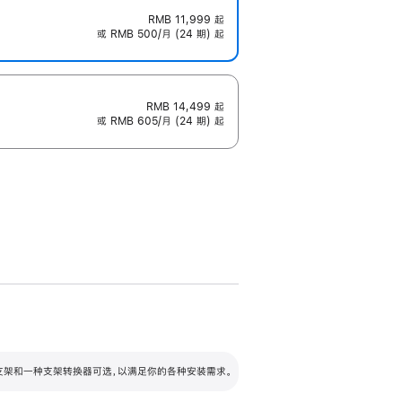
RMB 11,999
起
或 RMB 500/月 (24 期) 起
RMB 14,499
起
或 RMB 605/月 (24 期) 起
配可调倾斜度及高度的支架，额外增加 105
VESA 支架转换器
 有两种支架和一种支架转换器可选，以满足你的各种安装需求。
毫米的高度调节范围。
容的支架 (未随附)