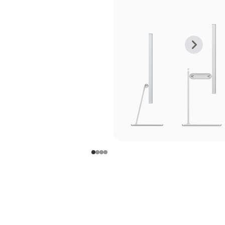
上
下
一
一
张
张
图
图
库
库
图
图
片
片
-
-
支
支
架
架