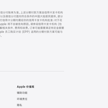
微信分付账单为准。上述分期付款方案由信用卡发卡机构
) 以及微信分付面向符合条件的中国大陆居民提供。部分
家。所有银行信用卡分期均需经你的信用卡发卡机构批准；对于花
ple 将不会被告知原因。请参阅信用卡发卡机构 (包
了解相关条件、费用和收费。订单可能需要满足特定金额要
e 员工购买计划 (EPP) 适用的分期付款方案可能与
。
Apple 价值观
辅助功能
环境责任
隐私