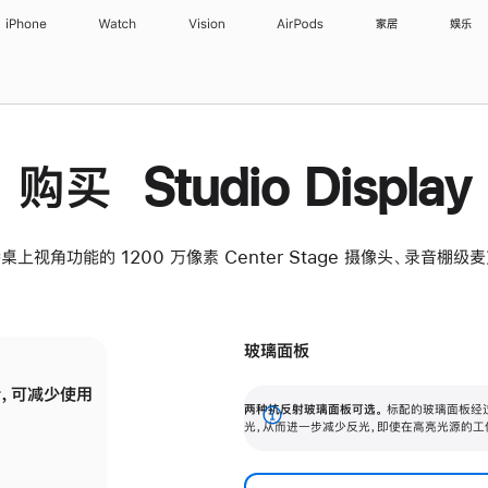
iPhone
Watch
Vision
AirPods
家居
娱乐
购买 Studio Display
桌上视角功能的 1200 万像素 Center Stage 摄像头、录音棚
玻璃面板
，可减少使用
纳米纹理玻璃面板可进一步减少反光，即使在
两种抗反射玻璃面板可选。
标配的玻璃面板经
。
有高亮光源的场所使用，也能保持出色画质。
展
光，从而进一步减少反光，即使在高亮光源的工
开