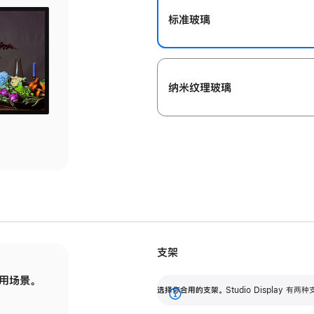
标准玻璃
纳米纹理玻璃
支架
用场景。
标配可调倾斜度的支架，提供 30 度的倾斜度
选
选择你合用的支架。
Studio Display
调节范围。
展