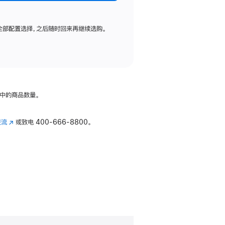
全部配置选择，之后随时回来再继续选购。
中的商品数量。
交流
(在
或致电
400-666-8800。
新
窗
口
中
打
开)