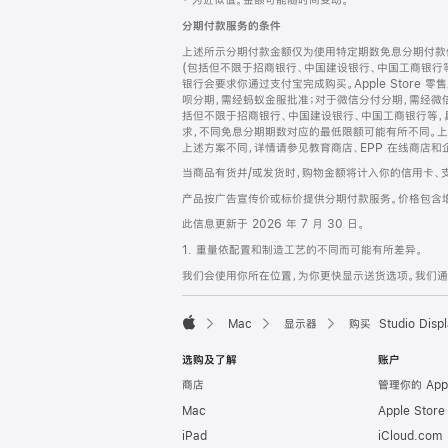
‡ 为近似值。金额可能随时间变动。
注
页
分期付款服务的条件
页
上述所示分期付款金额仅为使用特定期数免息分期付款估
脚
(包括但不限于招商银行、中国建设银行、中国工商银行
银行会要求你通过支付宝完成购买。Apple Store 零
呗分期，需经蚂蚁金服批准；对于微信分付分期，需经微信
括但不限于招商银行、中国建设银行、中国工商银行等，
求，不同免息分期期数对应的最低限额可能有所不同。上述分
上述方案不同，详情请参见教育商店、EPP 在线商店和
当商品有货并/或发货时，购物金额将计入你的信用卡、
产品按广告宣传价或标价提供分期付款服务。价格包含
此信息更新于 2026 年 7 月 30 日。
1. 重量依配置和制造工艺的不同而可能有所差异。
我们会使用你所在位置，为你更快显示送货选项。我们通过你
Mac
显示器
购买 Studio Displ
Apple
选购及了解
账户
商店
管理你的 App
Mac
Apple Stor
iPad
iCloud.com