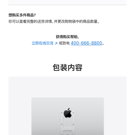
VESA
支
想购买多件商品？
架
你可以查看完整的送货详情，并更改购物袋中的商品数量。
转
换
器
获得购买帮助，
的
立即在线交流
(在
或致电
400-666-8800
。
分
新
期
窗
付
口
包装内容
款
中
选
打
项)
开)