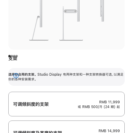
支架
选择你合用的支架。
Studio Display 有两种支架和一种支架转换器可选，以满足
展
你的各种安装需求。
开
RMB 11,999
可调倾斜度的支架
或 RMB 500/月 (24 期) 起
RMB 14,999
可调倾斜度及高‍度的支‍架