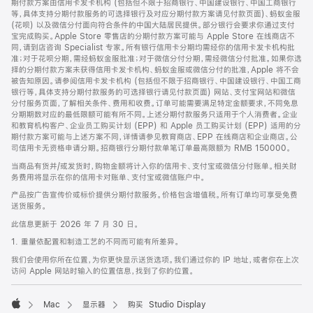
期付款方案由信用卡发卡机构 (包括但不限于招商银行、中国建设银行、中国工商银行
等，具体支持分期付款服务的可选择银行及对应分期付款方案请见付款页面)、蚂蚁金服
(花呗) 以及微信分付面向符合条件的中国大陆居民提供。部分银行会要求你通过支付
宝完成购买。Apple Store 零售店的分期付款方案可能与 Apple Store 在线商店不
同，请到店咨询 Specialist 专家。所有银行信用卡分期均需经你的信用卡发卡机构批
准；对于花呗分期，需经蚂蚁金服批准；对于微信分付分期，需经微信分付批准。如果你选
择的分期付款方案未获得信用卡发卡机构、蚂蚁金服或微信分付的批准，Apple 将不会
被告知原因。请参阅信用卡发卡机构 (包括但不限于招商银行、中国建设银行、中国工商
银行等，具体支持分期付款服务的可选择银行请见付款页面) 网站、支付宝网站和微信
分付服务页面，了解相关条件、费用和收费。订单可能需要满足特定金额要求，不同免息
分期期数对应的最低限额可能有所不同。上述分期付款服务只适用于个人消费者。企业
和教育机构客户、企业员工购买计划 (EPP) 和 Apple 员工购买计划 (EPP) 适用的分
期付款方案可能与上述方案不同，详情请参见教育商店、EPP 在线商店和企业商店。公
司信用卡无资格申请分期。招商银行分期付款单笔订单最高限额为 RMB 150000。
当商品有货并/或发货时，购物金额将计入你的信用卡、支付宝或微信分付账单。相关财
务费用将显示在你的信用卡对账单、支付宝或微信账户中。
产品按广告宣传价或标价提供分期付款服务。价格包含增值税。所有订单均可享受免费
送货服务。
此信息更新于 2026 年 7 月 30 日。
1. 重量依配置和制造工艺的不同而可能有所差异。
我们会使用你所在位置，为你更快显示送货选项。我们通过你的 IP 地址，或者你在上次
访问 Apple 网站时输入的位置信息，找到了你的位置。
Mac
显示器
购买 Studio Display