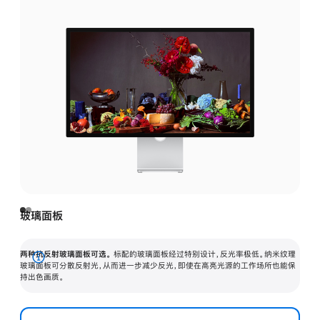
玻璃面板
两种抗反射玻璃面板可选。
标配的玻璃面板经过特别设计，反光率极低。纳米纹理
展
玻璃面板可分散反射光，从而进一步减少反光，即使在高亮光源的工作场所也能保
持出色画质。
开