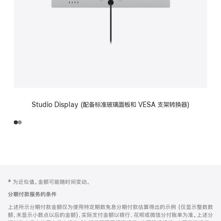
Studio Display (配备标准玻璃面板和 VESA 支架转换器)
网
脚
‡ 为近似值。金额可能随时间变动。
注
页
分期付款服务的条件
页
上述所示分期付款金额仅为使用特定期数免息分期付款估算得出的示例 (仅显示整数数
脚
额，未显示小数点以后的金额)，实际支付金额以银行、花呗或微信分付账单为准。上述分