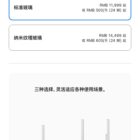
RMB 11,999
起
标准玻璃
或 RMB 500/月 (24 期) 起
RMB 14,499
起
纳米纹理玻璃
或 RMB 605/月 (24 期) 起
三种选择，灵活适应各种使用场景。
标