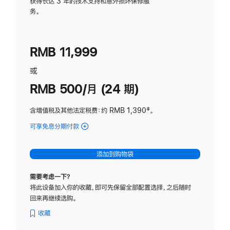
务
获得长达 3 年的技术支持和意外损坏保修服
务。
计
划
(适
RMB 11,999
用
于
或
Studio
RMB 500/月 (24 期)
Display
含增值税及其他法定税费
：约 RMB 1,390
脚
‡。
注
可享免息分期付款
(Studio
Display
-
添加到购物袋
标
准
需要考虑一下？
玻
将此设备加入你的收藏，即可先保留全部配置选择，之后随时
璃
回来再继续选购。
面
板
收藏
-