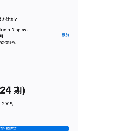
 服务计划？
dio Display)
AppleCare+
添加
期)
服
坏保修服务。
务
计
划
(适
用
于
24 期)
Studio
Display)
1,390
脚
‡。
注
加到购物袋