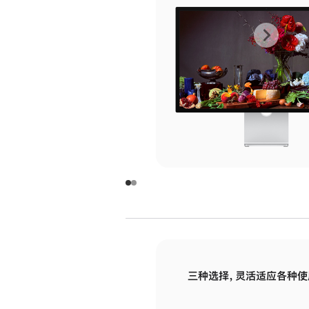
上
下
一
一
张
张
图
图
库
库
图
图
片
片
-
-
玻
玻
璃
璃
三种选择，灵活适应各种使
面
面
板
板