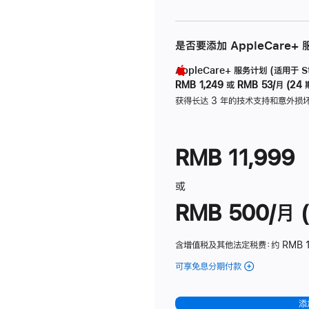
是否要添加 AppleCare+
AppleCare+ 服务计划 (适用于 Stu
RMB 1,249
或
RMB 53/月 (24 
获得长达 3 年的技术支持和意外损
RMB 11,999
或
RMB 500/月 (
含增值税及其他法定税费
：约 RMB 
可享免息分期付款
(Studio
Display
-
添