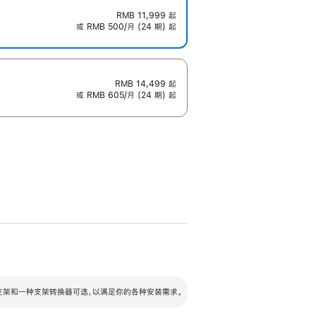
RMB 11,999
起
或 RMB 500/月 (24 期) 起
RMB 14,499
起
或 RMB 605/月 (24 期) 起
配可调倾斜度及高度的支架，额外增加 105
VESA 支架转换器
 有两种支架和一种支架转换器可选，以满足你的各种安装需求。
毫米的高度调节范围。
容的支架 (未随附)