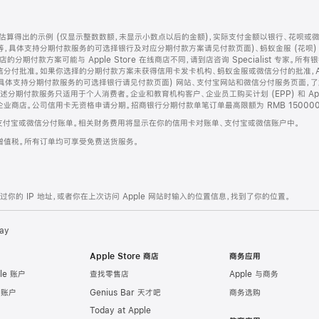
算得出的示例 (仅显示整数数额，未显示小数点以后的金额)，实际支付金额以银行、花呗或
等，具体支持分期付款服务的可选择银行及对应分期付款方案请见付款页面)、蚂蚁金服 (花呗
售店的分期付款方案可能与 Apple Store 在线商店不同，请到店咨询 Specialist 专
分付批准。如果你选择的分期付款方案未获得信用卡发卡机构、蚂蚁金服或微信分付的批准，Ap
具体支持分期付款服务的可选择银行请见付款页面) 网站、支付宝网站和微信分付服务页面，
期付款服务只适用于个人消费者。企业和教育机构客户、企业员工购买计划 (EPP) 和 Appl
企业商店。公司信用卡无资格申请分期。招商银行分期付款单笔订单最高限额为 RMB 150000
支付宝或微信分付账单。相关财务费用将显示在你的信用卡对账单、支付宝或微信账户中。
增值税。所有订单均可享受免费送货服务。
的 IP 地址，或者你在上次访问 Apple 网站时输入的位置信息，找到了你的位置。
ay
Apple Store 商店
商务应用
le 账户
查找零售店
Apple 与商务
e 账户
Genius Bar 天才吧
商务选购
Today at Apple