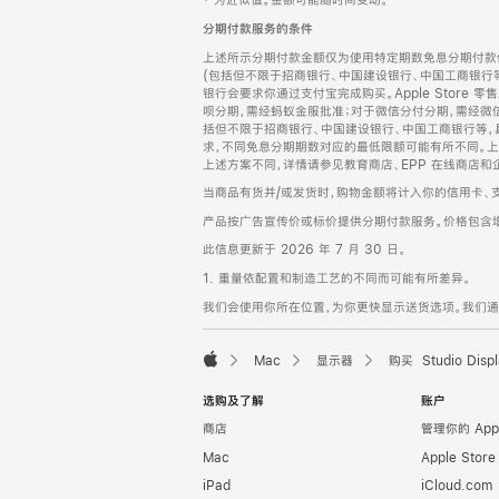
‡ 为近似值。金额可能随时间变动。
注
页
分期付款服务的条件
页
上述所示分期付款金额仅为使用特定期数免息分期付款估
脚
(包括但不限于招商银行、中国建设银行、中国工商银行
银行会要求你通过支付宝完成购买。Apple Store 零
呗分期，需经蚂蚁金服批准；对于微信分付分期，需经微信
括但不限于招商银行、中国建设银行、中国工商银行等，
求，不同免息分期期数对应的最低限额可能有所不同。上述分
上述方案不同，详情请参见教育商店、EPP 在线商店和
当商品有货并/或发货时，购物金额将计入你的信用卡、
产品按广告宣传价或标价提供分期付款服务。价格包含
此信息更新于 2026 年 7 月 30 日。
1. 重量依配置和制造工艺的不同而可能有所差异。
我们会使用你所在位置，为你更快显示送货选项。我们通过你
Mac
显示器
购买 Studio Displ
Apple
选购及了解
账户
商店
管理你的 App
Mac
Apple Stor
iPad
iCloud.com