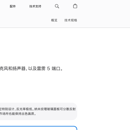
配件
技术支持
概览
技术规格
级麦克风和扬声器，以及雷雳 5 端口。
过特别设计，反光率极低。纳米纹理玻璃面板可分散反射
作场所也能保持出色画质。