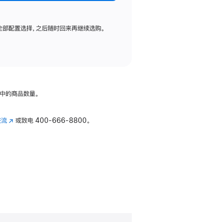
全部配置选择，之后随时回来再继续选购。
中的商品数量。
交流
(在
或致电
400-666-8800。
新
窗
口
中
打
开)