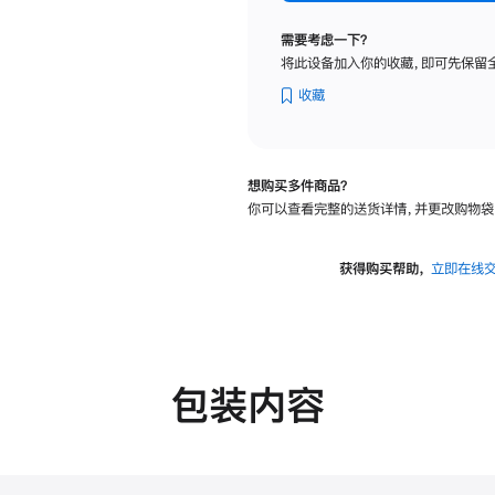
标
准
需要考虑一下？
玻
将此设备加入你的收藏，即可先保留
璃
面
收藏
板
-
VESA
想购买多件商品？
支
你可以查看完整的送货详情，并更改购物袋
架
转
换
获得购买帮助，
立即在线
器
的
分
期
付
包装内容
款
选
项)