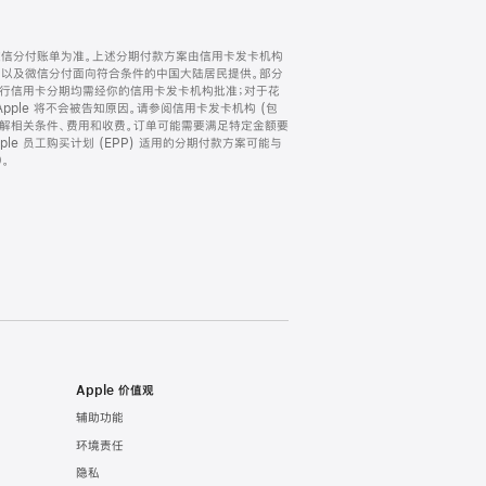
微信分付账单为准。上述分期付款方案由信用卡发卡机构
) 以及微信分付面向符合条件的中国大陆居民提供。部分
家。所有银行信用卡分期均需经你的信用卡发卡机构批准；对于花
ple 将不会被告知原因。请参阅信用卡发卡机构 (包
了解相关条件、费用和收费。订单可能需要满足特定金额要
e 员工购买计划 (EPP) 适用的分期付款方案可能与
。
Apple 价值观
辅助功能
环境责任
隐私