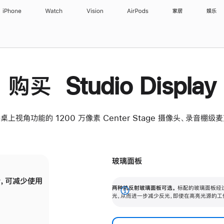
iPhone
Watch
Vision
AirPods
家居
娱乐
购买 Studio Display
桌上视角功能的 1200 万像素 Center Stage 摄像头、录音棚
玻璃面板
，可减少使用
纳米纹理玻璃面板可进一步减少反光，即使在
两种抗反射玻璃面板可选。
标配的玻璃面板经
。
有高亮光源的场所使用，也能保持出色画质。
展
光，从而进一步减少反光，即使在高亮光源的工
开