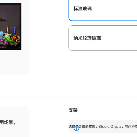
标准玻璃
纳米纹理玻璃
支架
用场景。
标配可调倾斜度的支架，提供 30 度的倾斜度
选
选择你合用的支架。
Studio Display
调节范围。
展