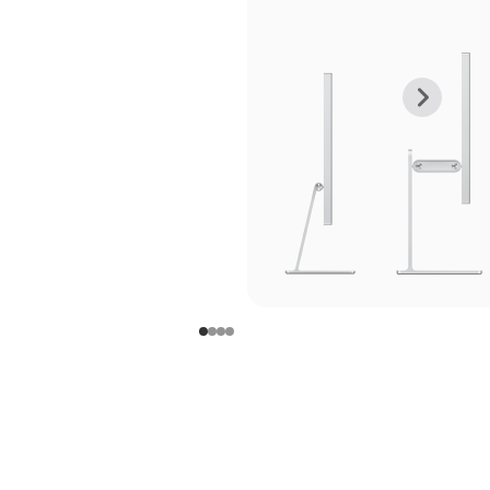
上
下
一
一
张
张
图
图
库
库
图
图
片
片
-
-
支
支
架
架