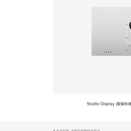
Studio Display (配
网
脚