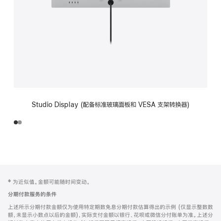
Studio Display (配备标准玻璃面板和 VESA 支架转换器)
网
脚
‡ 为近似值。金额可能随时间变动。
注
页
分期付款服务的条件
页
上述所示分期付款金额仅为使用特定期数免息分期付款估算得出的示例 (仅显示整数数
脚
额，未显示小数点以后的金额)，实际支付金额以银行、花呗或微信分付账单为准。上述分