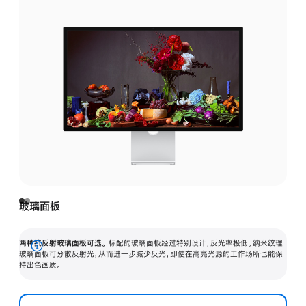
玻璃面板
两种抗反射玻璃面板可选。
标配的玻璃面板经过特别设计，反光率极低。纳米纹理
展
玻璃面板可分散反射光，从而进一步减少反光，即使在高亮光源的工作场所也能保
持出色画质。
开