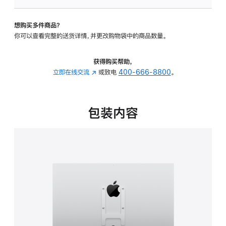
VESA
支
想购买多件商品？
架
你可以查看完整的送货详情，并更改购物袋中的商品数量。
转
换
器
获得购买帮助，
的
立即在线交流
(在
或致电
400-666-8800
。
分
新
期
窗
付
口
包装内容
款
中
选
打
项)
开)