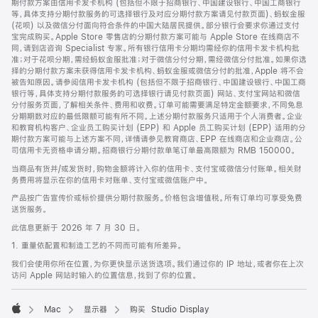
期付款方案由信用卡发卡机构 (包括但不限于招商银行、中国建设银行、中国工商银行
等，具体支持分期付款服务的可选择银行及对应分期付款方案请见付款页面)、蚂蚁金服
(花呗) 以及微信分付面向符合条件的中国大陆居民提供。部分银行会要求你通过支付
宝完成购买。Apple Store 零售店的分期付款方案可能与 Apple Store 在线商店不
同，请到店咨询 Specialist 专家。所有银行信用卡分期均需经你的信用卡发卡机构批
准；对于花呗分期，需经蚂蚁金服批准；对于微信分付分期，需经微信分付批准。如果你选
择的分期付款方案未获得信用卡发卡机构、蚂蚁金服或微信分付的批准，Apple 将不会
被告知原因。请参阅信用卡发卡机构 (包括但不限于招商银行、中国建设银行、中国工商
银行等，具体支持分期付款服务的可选择银行请见付款页面) 网站、支付宝网站和微信
分付服务页面，了解相关条件、费用和收费。订单可能需要满足特定金额要求，不同免息
分期期数对应的最低限额可能有所不同。上述分期付款服务只适用于个人消费者。企业
和教育机构客户、企业员工购买计划 (EPP) 和 Apple 员工购买计划 (EPP) 适用的分
期付款方案可能与上述方案不同，详情请参见教育商店、EPP 在线商店和企业商店。公
司信用卡无资格申请分期。招商银行分期付款单笔订单最高限额为 RMB 150000。
当商品有货并/或发货时，购物金额将计入你的信用卡、支付宝或微信分付账单。相关财
务费用将显示在你的信用卡对账单、支付宝或微信账户中。
产品按广告宣传价或标价提供分期付款服务。价格包含增值税。所有订单均可享受免费
送货服务。
此信息更新于 2026 年 7 月 30 日。
1. 重量依配置和制造工艺的不同而可能有所差异。
我们会使用你所在位置，为你更快显示送货选项。我们通过你的 IP 地址，或者你在上次
访问 Apple 网站时输入的位置信息，找到了你的位置。
Mac
显示器
购买 Studio Display