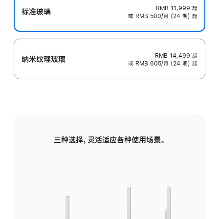
RMB 11,999
起
标准玻璃
或 RMB 500/月 (24 期) 起
RMB 14,499
起
纳米纹理玻璃
或 RMB 605/月 (24 期) 起
三种选择，灵活适应各种使用场景。
标