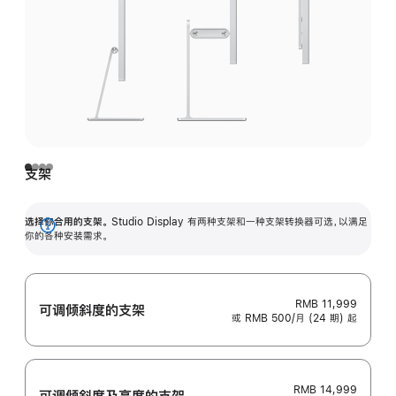
支架
选择你合用的支架。
Studio Display 有两种支架和一种支架转换器可选，以满足
展
你的各种安装需求。
开
RMB 11,999
可调倾斜度的支架
或 RMB 500/月 (24 期) 起
RMB 14,999
可调倾斜度及高‍度的支‍架