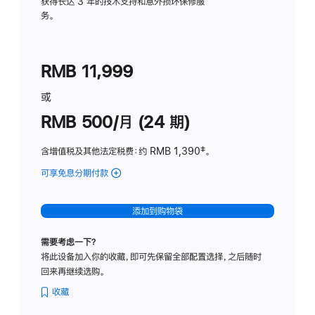
务
获得长达 3 年的技术支持和意外损坏保修服
务。
计
划
(适
RMB 11,999
用
于
或
Studio
RMB 500/月 (24 期)
Display
含增值税及其他法定税费
：约 RMB 1,390
脚
‡。
注
可享免息分期付款
(Studio
Display
-
添加到购物袋
标
准
需要考虑一下？
玻
将此设备加入你的收藏，即可先保留全部配置选择，之后随时
璃
回来再继续选购。
面
板
收藏
-