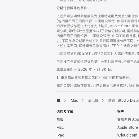
‡ 为近似值。金额可能随时间变动。
注
页
分期付款服务的条件
页
上述所示分期付款金额仅为使用特定期数免息分期付款估
脚
(包括但不限于招商银行、中国建设银行、中国工商银行
银行会要求你通过支付宝完成购买。Apple Store 零
呗分期，需经蚂蚁金服批准；对于微信分付分期，需经微信
括但不限于招商银行、中国建设银行、中国工商银行等，
求，不同免息分期期数对应的最低限额可能有所不同。上述分
上述方案不同，详情请参见教育商店、EPP 在线商店和
当商品有货并/或发货时，购物金额将计入你的信用卡、
产品按广告宣传价或标价提供分期付款服务。价格包含
此信息更新于 2026 年 7 月 30 日。
1. 重量依配置和制造工艺的不同而可能有所差异。
我们会使用你所在位置，为你更快显示送货选项。我们通过你
Mac
显示器
购买 Studio Displ
Apple
选购及了解
账户
商店
管理你的 App
Mac
Apple Stor
iPad
iCloud.com