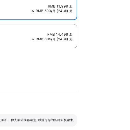
RMB 11,999
起
或 RMB 500/月 (24 期) 起
RMB 14,499
起
或 RMB 605/月 (24 期) 起
配可调倾斜度及高度的支架，额外增加 105
VESA 支架转换器
 有两种支架和一种支架转换器可选，以满足你的各种安装需求。
毫米的高度调节范围。
容的支架 (未随附)