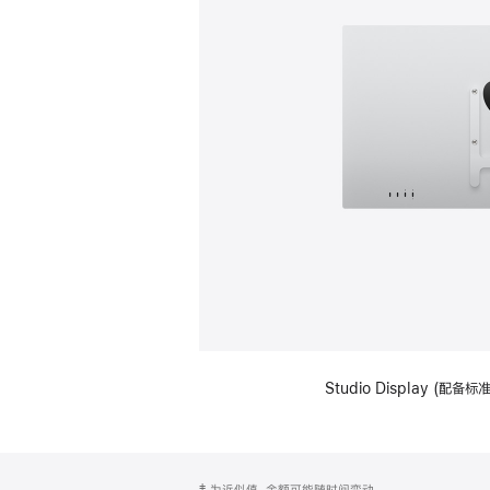
Studio Display (配
网
脚