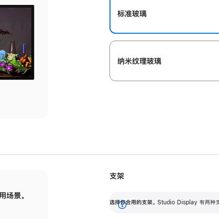
标准玻璃
纳米纹理玻璃
支架
用场景。
标配可调倾斜度的支架，提供 30 度的倾斜度
选
选择你合用的支架。
Studio Display
调节范围。
展