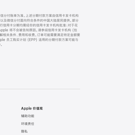
微信分付账单为准。上述分期付款方案由信用卡发卡机构
) 以及微信分付面向符合条件的中国大陆居民提供。部分
家。所有银行信用卡分期均需经你的信用卡发卡机构批准；对于花
ple 将不会被告知原因。请参阅信用卡发卡机构 (包
了解相关条件、费用和收费。订单可能需要满足特定金额要
e 员工购买计划 (EPP) 适用的分期付款方案可能与
。
Apple 价值观
辅助功能
环境责任
隐私