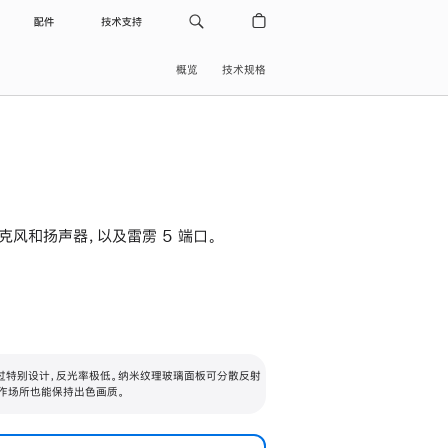
配件
技术支持
概览
技术规格
级麦克风和扬声器，以及雷雳 5 端口。
过特别设计，反光率极低。纳米纹理玻璃面板可分散反射
作场所也能保持出色画质。