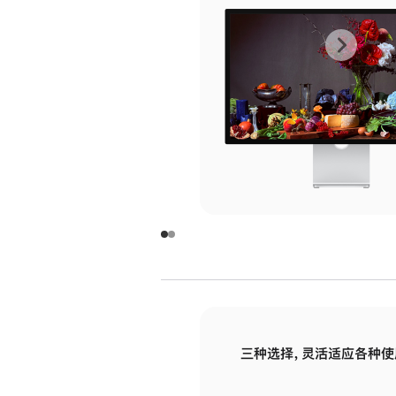
上
下
一
一
张
张
图
图
库
库
图
图
片
片
-
-
玻
玻
璃
璃
三种选择，灵活适应各种使
面
面
板
板