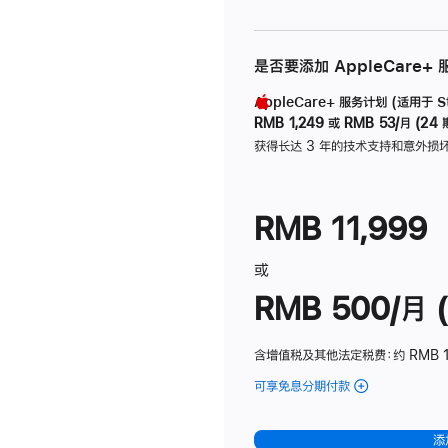
是否要添加 AppleCare+
AppleCare+ 服务计划 (适用于 Stu
RMB 1,249
或
RMB 53/月 (24 
获得长达 3 年的技术支持和意外损
RMB 11,999
或
RMB 500/月 (
含增值税及其他法定税费
：约 RMB 
可享免息分期付款
(Studio
Display
-
添