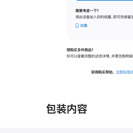
标
准
需要考虑一下？
玻
将此设备加入你的收藏，即可先保留
璃
面
收藏
板
-
VESA
想购买多件商品？
支
你可以查看完整的送货详情，并更改购物袋
架
转
换
获得购买帮助，
立即在线
器
的
分
期
付
包装内容
款
选
项)