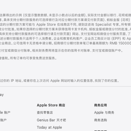
算得出的示例 (仅显示整数数额，未显示小数点以后的金额)，实际支付金额以银行、花呗或
等，具体支持分期付款服务的可选择银行及对应分期付款方案请见付款页面)、蚂蚁金服 (花呗
售店的分期付款方案可能与 Apple Store 在线商店不同，请到店咨询 Specialist 专
分付批准。如果你选择的分期付款方案未获得信用卡发卡机构、蚂蚁金服或微信分付的批准，Ap
具体支持分期付款服务的可选择银行请见付款页面) 网站、支付宝网站和微信分付服务页面，
期付款服务只适用于个人消费者。企业和教育机构客户、企业员工购买计划 (EPP) 和 Appl
企业商店。公司信用卡无资格申请分期。招商银行分期付款单笔订单最高限额为 RMB 150000
支付宝或微信分付账单。相关财务费用将显示在你的信用卡对账单、支付宝或微信账户中。
增值税。所有订单均可享受免费送货服务。
的 IP 地址，或者你在上次访问 Apple 网站时输入的位置信息，找到了你的位置。
ay
Apple Store 商店
商务应用
le 账户
查找零售店
Apple 与商务
e 账户
Genius Bar 天才吧
商务选购
Today at Apple