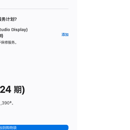
 服务计划？
dio Display)
AppleCare+
添加
期)
服
坏保修服务。
务
计
划
(适
用
于
24 期)
Studio
Display)
1,390
脚
‡。
注
加到购物袋