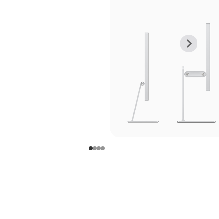
上
下
一
一
张
张
图
图
库
库
图
图
片
片
-
-
支
支
架
架