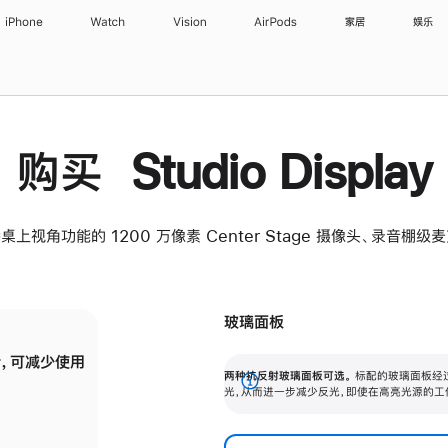
iPhone
Watch
Vision
AirPods
家居
娱乐
购买 Studio Display
桌上视角功能的 1200 万像素 Center Stage 摄像头、录音棚
玻璃面板
，可减少使用
纳米纹理玻璃面板可进一步减少反光，即使在
两种抗反射玻璃面板可选。
标配的玻璃面板经
。
有高亮光源的场所使用，也能保持出色画质。
展
光，从而进一步减少反光，即使在高亮光源的工
开