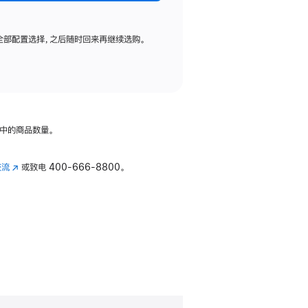
全部配置选择，之后随时回来再继续选购。
中的商品数量。
交流
(在
或致电
400-666-8800。
新
窗
口
中
打
开)