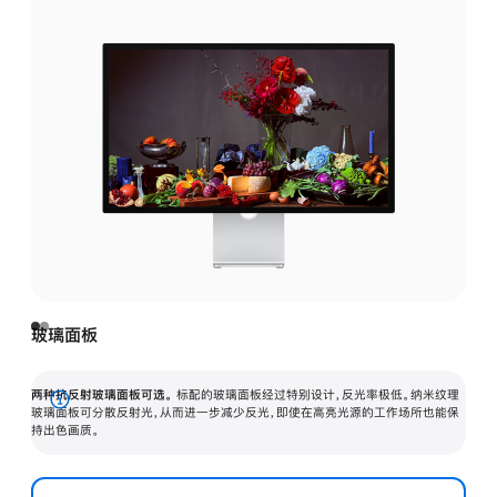
玻璃面板
两种抗反射玻璃面板可选。
标配的玻璃面板经过特别设计，反光率极低。纳米纹理
展
玻璃面板可分散反射光，从而进一步减少反光，即使在高亮光源的工作场所也能保
持出色画质。
开