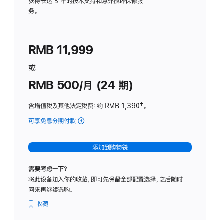
务
获得长达 3 年的技术支持和意外损坏保修服
务。
计
划
(适
RMB 11,999
用
于
或
Studio
RMB 500/月 (24 期)
Display
含增值税及其他法定税费
：约 RMB 1,390
脚
‡。
注
可享免息分期付款
(Studio
Display
-
添加到购物袋
标
准
需要考虑一下？
玻
将此设备加入你的收藏，即可先保留全部配置选择，之后随时
璃
回来再继续选购。
面
板
收藏
-