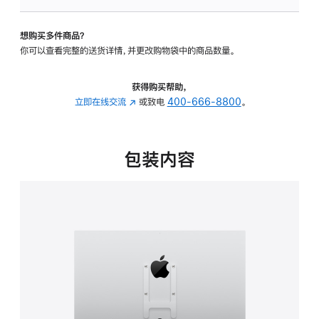
VESA
支
想购买多件商品？
架
你可以查看完整的送货详情，并更改购物袋中的商品数量。
转
换
器
获得购买帮助，
的
立即在线交流
(在
或致电
400-666-8800
。
分
新
期
窗
付
口
包装内容
款
中
选
打
项)
开)