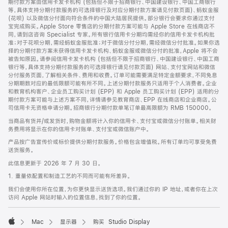
期付款方案由信用卡发卡机构 (包括但不限于招商银行、中国建设银行、中国工商银行
等，具体支持分期付款服务的可选择银行及对应分期付款方案请见付款页面)、蚂蚁金服
(花呗) 以及微信分付面向符合条件的中国大陆居民提供。部分银行会要求你通过支付
宝完成购买。Apple Store 零售店的分期付款方案可能与 Apple Store 在线商店不
同，请到店咨询 Specialist 专家。所有银行信用卡分期均需经你的信用卡发卡机构批
准；对于花呗分期，需经蚂蚁金服批准；对于微信分付分期，需经微信分付批准。如果你选
择的分期付款方案未获得信用卡发卡机构、蚂蚁金服或微信分付的批准，Apple 将不会
被告知原因。请参阅信用卡发卡机构 (包括但不限于招商银行、中国建设银行、中国工商
银行等，具体支持分期付款服务的可选择银行请见付款页面) 网站、支付宝网站和微信
分付服务页面，了解相关条件、费用和收费。订单可能需要满足特定金额要求，不同免息
分期期数对应的最低限额可能有所不同。上述分期付款服务只适用于个人消费者。企业
和教育机构客户、企业员工购买计划 (EPP) 和 Apple 员工购买计划 (EPP) 适用的分
期付款方案可能与上述方案不同，详情请参见教育商店、EPP 在线商店和企业商店。公
司信用卡无资格申请分期。招商银行分期付款单笔订单最高限额为 RMB 150000。
当商品有货并/或发货时，购物金额将计入你的信用卡、支付宝或微信分付账单。相关财
务费用将显示在你的信用卡对账单、支付宝或微信账户中。
产品按广告宣传价或标价提供分期付款服务。价格包含增值税。所有订单均可享受免费
送货服务。
此信息更新于 2026 年 7 月 30 日。
1. 重量依配置和制造工艺的不同而可能有所差异。
我们会使用你所在位置，为你更快显示送货选项。我们通过你的 IP 地址，或者你在上次
访问 Apple 网站时输入的位置信息，找到了你的位置。
Mac
显示器
购买 Studio Display