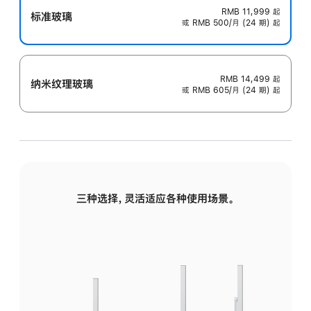
RMB 11,999
起
标准玻璃
或 RMB 500/月 (24 期) 起
RMB 14,499
起
纳米纹理玻璃
或 RMB 605/月 (24 期) 起
三种选择，灵活适应各种使用场景。
标