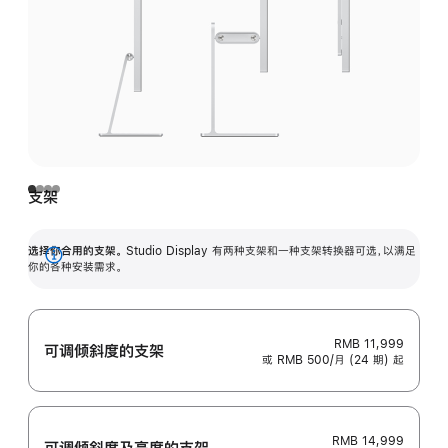
支架
选择你合用的支架。
Studio Display 有两种支架和一种支架转换器可选，以满足
展
你的各种安装需求。
开
RMB 11,999
可调倾斜度的支架
或 RMB 500/月 (24 期) 起
RMB 14,999
可调倾斜度及高‍度的支‍架