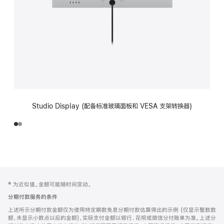
Studio Display (配备标准玻璃面板和 VESA 支架转换器)
网
脚
‡ 为近似值。金额可能随时间变动。
注
页
分期付款服务的条件
页
上述所示分期付款金额仅为使用特定期数免息分期付款估算得出的示例 (仅显示整数数
脚
额，未显示小数点以后的金额)，实际支付金额以银行、花呗或微信分付账单为准。上述分