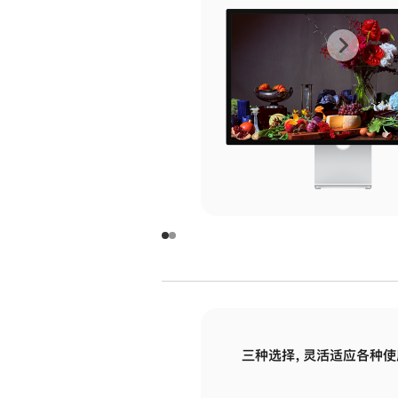
上
下
一
一
张
张
图
图
库
库
图
图
片
片
-
-
玻
玻
璃
璃
三种选择，灵活适应各种使
面
面
板
板