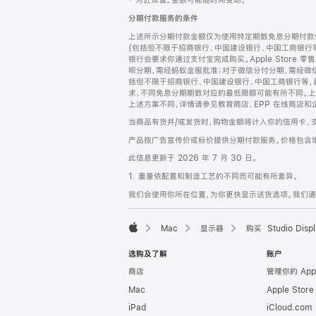
‡ 为近似值。金额可能随时间变动。
注
页
分期付款服务的条件
页
上述所示分期付款金额仅为使用特定期数免息分期付款估
脚
(包括但不限于招商银行、中国建设银行、中国工商银行
银行会要求你通过支付宝完成购买。Apple Store 零
呗分期，需经蚂蚁金服批准；对于微信分付分期，需经微信
括但不限于招商银行、中国建设银行、中国工商银行等，
求，不同免息分期期数对应的最低限额可能有所不同。上述分
上述方案不同，详情请参见教育商店、EPP 在线商店和
当商品有货并/或发货时，购物金额将计入你的信用卡、
产品按广告宣传价或标价提供分期付款服务。价格包含
此信息更新于 2026 年 7 月 30 日。
1. 重量依配置和制造工艺的不同而可能有所差异。
我们会使用你所在位置，为你更快显示送货选项。我们通过你
Mac
显示器
购买 Studio Displ
Apple
选购及了解
账户
商店
管理你的 App
Mac
Apple Stor
iPad
iCloud.com