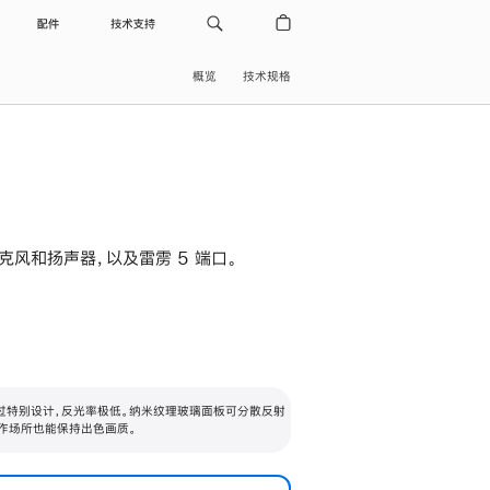
配件
技术支持
概览
技术规格
级麦克风和扬声器，以及雷雳 5 端口。
过特别设计，反光率极低。纳米纹理玻璃面板可分散反射
作场所也能保持出色画质。