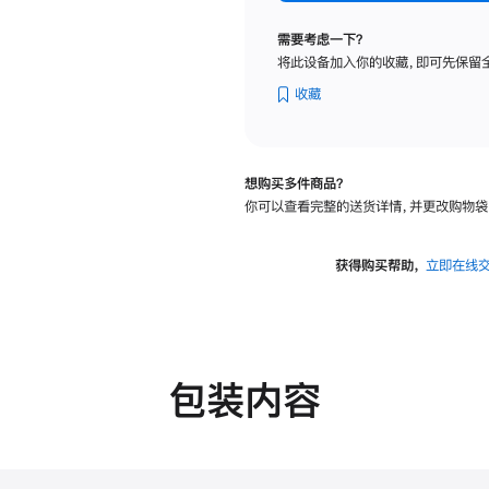
标
准
需要考虑一下？
玻
将此设备加入你的收藏，即可先保留
璃
面
收藏
板
-
VESA
想购买多件商品？
支
你可以查看完整的送货详情，并更改购物袋
架
转
换
获得购买帮助，
立即在线
器
的
分
期
付
包装内容
款
选
项)