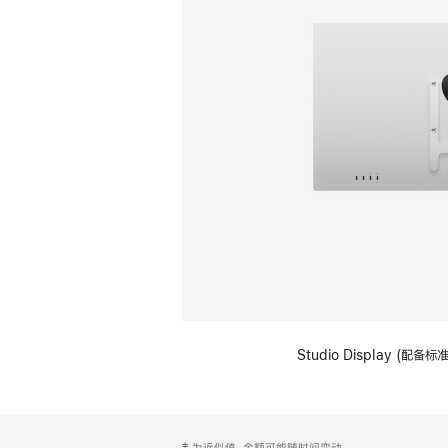
Studio Display (配
网
脚