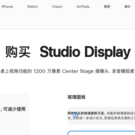
iPhone
Watch
Vision
AirPods
家居
娱乐
购买 Studio Display
桌上视角功能的 1200 万像素 Center Stage 摄像头、录音棚
玻璃面板
，可减少使用
纳米纹理玻璃面板可进一步减少反光，即使在
两种抗反射玻璃面板可选。
标配的玻璃面板经
。
有高亮光源的场所使用，也能保持出色画质。
展
光，从而进一步减少反光，即使在高亮光源的工
开