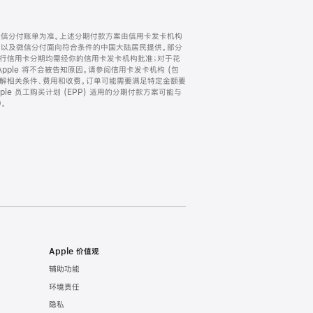
微信分付账单为准。上述分期付款方案由信用卡发卡机构
) 以及微信分付面向符合条件的中国大陆居民提供。部分
家。所有银行信用卡分期均需经你的信用卡发卡机构批准；对于花
ple 将不会被告知原因。请参阅信用卡发卡机构 (包
了解相关条件、费用和收费。订单可能需要满足特定金额要
e 员工购买计划 (EPP) 适用的分期付款方案可能与
。
Apple 价值观
辅助功能
环境责任
隐私