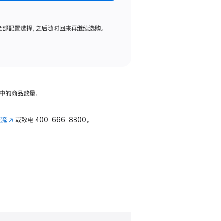
全部配置选择，之后随时回来再继续选购。
中的商品数量。
交流
(在
或致电
400-666-8800。
新
窗
口
中
打
开)