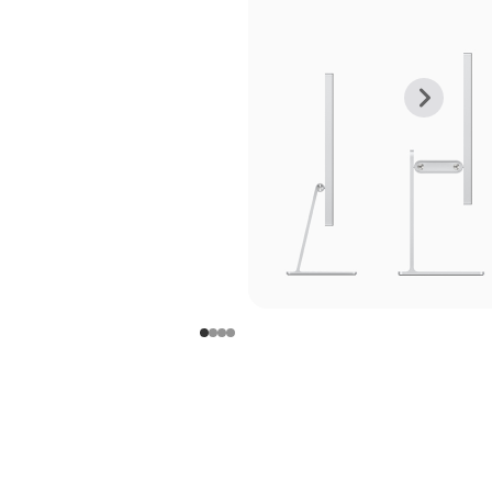
上
下
一
一
张
张
图
图
库
库
图
图
片
片
-
-
支
支
架
架