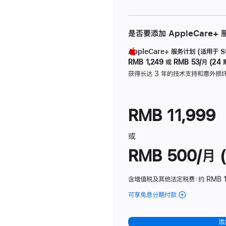
是否要添加 AppleCare+
AppleCare+ 服务计划 (适用于 Stu
RMB 1,249
或
RMB 53/月 (24 
获得长达 3 年的技术支持和意外损
RMB 11,999
或
RMB 500/月 (
含增值税及其他法定税费
：约 RMB 
可享免息分期付款
(Studio
Display
-
添