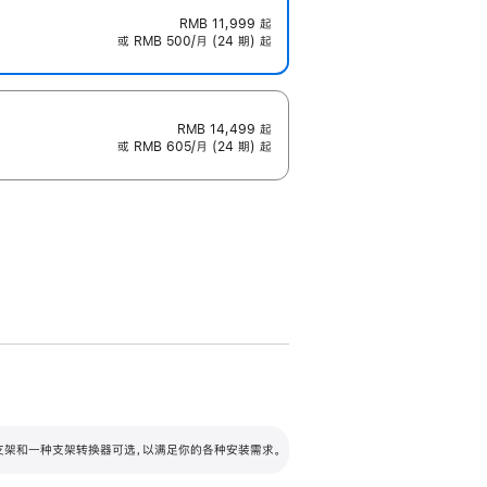
RMB 11,999
起
或 RMB 500/月 (24 期) 起
RMB 14,499
起
或 RMB 605/月 (24 期) 起
配可调倾斜度及高度的支架，额外增加 105
VESA 支架转换器
 有两种支架和一种支架转换器可选，以满足你的各种安装需求。
毫米的高度调节范围。
容的支架 (未随附)