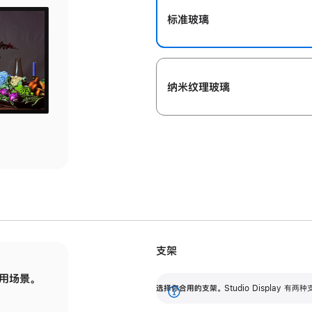
标准玻璃
纳米纹理玻璃
支架
用场景。
标配可调倾斜度的支架，提供 30 度的倾斜度
选
选择你合用的支架。
Studio Display
调节范围。
展