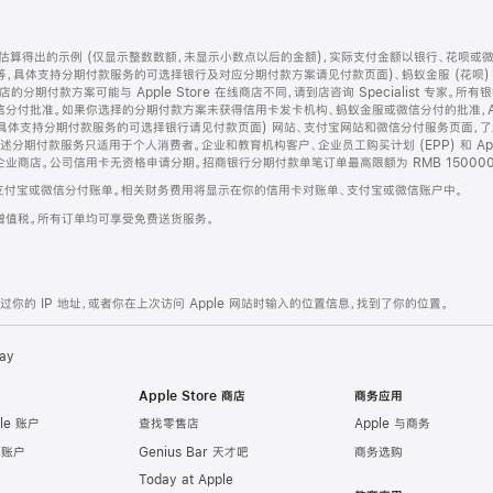
算得出的示例 (仅显示整数数额，未显示小数点以后的金额)，实际支付金额以银行、花呗或
等，具体支持分期付款服务的可选择银行及对应分期付款方案请见付款页面)、蚂蚁金服 (花呗
售店的分期付款方案可能与 Apple Store 在线商店不同，请到店咨询 Specialist 专
分付批准。如果你选择的分期付款方案未获得信用卡发卡机构、蚂蚁金服或微信分付的批准，Ap
具体支持分期付款服务的可选择银行请见付款页面) 网站、支付宝网站和微信分付服务页面，
期付款服务只适用于个人消费者。企业和教育机构客户、企业员工购买计划 (EPP) 和 Appl
企业商店。公司信用卡无资格申请分期。招商银行分期付款单笔订单最高限额为 RMB 150000
支付宝或微信分付账单。相关财务费用将显示在你的信用卡对账单、支付宝或微信账户中。
增值税。所有订单均可享受免费送货服务。
的 IP 地址，或者你在上次访问 Apple 网站时输入的位置信息，找到了你的位置。
ay
Apple Store 商店
商务应用
le 账户
查找零售店
Apple 与商务
e 账户
Genius Bar 天才吧
商务选购
Today at Apple