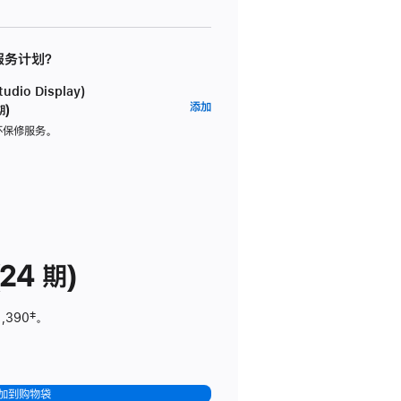
 服务计划？
dio Display)
AppleCare+
添加
期)
服
坏保修服务。
务
计
划
(适
用
于
24 期)
Studio
Display)
1,390
脚
‡。
注
加到购物袋