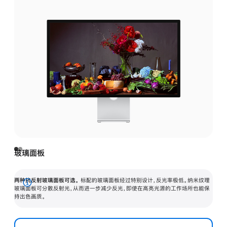
玻璃面板
两种抗反射玻璃面板可选。
标配的玻璃面板经过特别设计，反光率极低。纳米纹理
展
玻璃面板可分散反射光，从而进一步减少反光，即使在高亮光源的工作场所也能保
持出色画质。
开