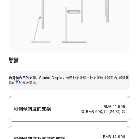
支架
选择你合用的支架。
Studio Display 有两种支架和一种支架转换器可选，以满足
展
你的各种安装需求。
开
RMB 11,999
可调倾斜度的支架
或 RMB 500/月 (24 期) 起
RMB 14,999
可调倾斜度及高‍度的支‍架