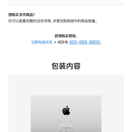
VESA
支
想购买多件商品？
架
你可以查看完整的送货详情，并更改购物袋中的商品数量。
转
换
器
获得购买帮助，
的
立即在线交流
(在
或致电
400-666-8800
。
分
新
期
窗
付
口
包装内容
款
中
选
打
项)
开)