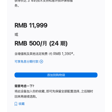
务
获得长达 3 年的技术支持和意外损坏保修服
务。
计
划
(适
RMB 11,999
用
于
或
Studio
RMB 500/月 (24 期)
Display
含增值税及其他法定税费
：约 RMB 1,390
脚
‡。
注
可享免息分期付款
(Studio
Display
-
添加到购物袋
标
准
需要考虑一下？
玻
将此设备加入你的收藏，即可先保留全部配置选择，之后随时
璃
回来再继续选购。
面
板
收藏
-