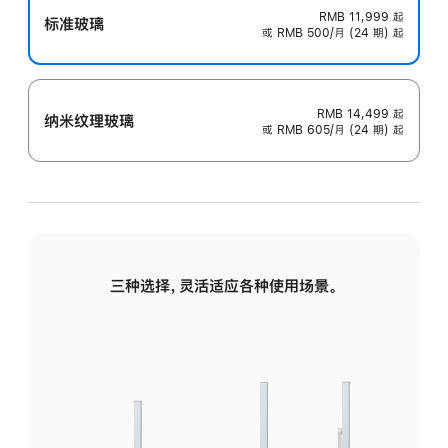
RMB 11,999
起
标准玻璃
或 RMB 500/月 (24 期) 起
RMB 14,499
起
纳米纹理玻璃
或 RMB 605/月 (24 期) 起
三种选择，灵活适应各种使用场景。
标