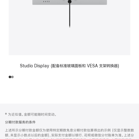
Studio Display (配备标准玻璃面板和 VESA 支架转换器)
网
脚
‡ 为近似值。金额可能随时间变动。
注
页
分期付款服务的条件
页
上述所示分期付款金额仅为使用特定期数免息分期付款估算得出的示例 (仅显示整数数
脚
额，未显示小数点以后的金额)，实际支付金额以银行、花呗或微信分付账单为准。上述分