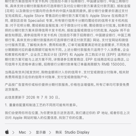
期付款方案由信用卡发卡机构 (包括但不限于招商银行、中国建设银行、中国工商银行
等，具体支持分期付款服务的可选择银行及对应分期付款方案请见付款页面)、蚂蚁金服
(花呗) 以及微信分付面向符合条件的中国大陆居民提供。部分银行会要求你通过支付
宝完成购买。Apple Store 零售店的分期付款方案可能与 Apple Store 在线商店不
同，请到店咨询 Specialist 专家。所有银行信用卡分期均需经你的信用卡发卡机构批
准；对于花呗分期，需经蚂蚁金服批准；对于微信分付分期，需经微信分付批准。如果你选
择的分期付款方案未获得信用卡发卡机构、蚂蚁金服或微信分付的批准，Apple 将不会
被告知原因。请参阅信用卡发卡机构 (包括但不限于招商银行、中国建设银行、中国工商
银行等，具体支持分期付款服务的可选择银行请见付款页面) 网站、支付宝网站和微信
分付服务页面，了解相关条件、费用和收费。订单可能需要满足特定金额要求，不同免息
分期期数对应的最低限额可能有所不同。上述分期付款服务只适用于个人消费者。企业
和教育机构客户、企业员工购买计划 (EPP) 和 Apple 员工购买计划 (EPP) 适用的分
期付款方案可能与上述方案不同，详情请参见教育商店、EPP 在线商店和企业商店。公
司信用卡无资格申请分期。招商银行分期付款单笔订单最高限额为 RMB 150000。
当商品有货并/或发货时，购物金额将计入你的信用卡、支付宝或微信分付账单。相关财
务费用将显示在你的信用卡对账单、支付宝或微信账户中。
产品按广告宣传价或标价提供分期付款服务。价格包含增值税。所有订单均可享受免费
送货服务。
此信息更新于 2026 年 7 月 30 日。
1. 重量依配置和制造工艺的不同而可能有所差异。
我们会使用你所在位置，为你更快显示送货选项。我们通过你的 IP 地址，或者你在上次
访问 Apple 网站时输入的位置信息，找到了你的位置。
Mac
显示器
购买 Studio Display