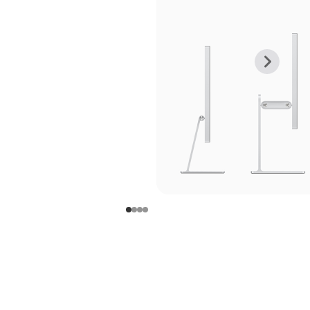
上
下
一
一
张
张
图
图
库
库
图
图
片
片
-
-
支
支
架
架