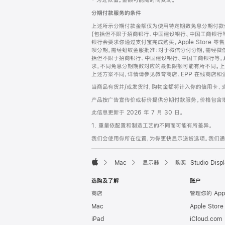
‡ 为近似值。金额可能随时间变动。
注
页
分期付款服务的条件
页
上述所示分期付款金额仅为使用特定期数免息分期付款估
脚
(包括但不限于招商银行、中国建设银行、中国工商银行
银行会要求你通过支付宝完成购买。Apple Store 零
呗分期，需经蚂蚁金服批准；对于微信分付分期，需经微信
括但不限于招商银行、中国建设银行、中国工商银行等，
求，不同免息分期期数对应的最低限额可能有所不同。上述分
上述方案不同，详情请参见教育商店、EPP 在线商店和
当商品有货并/或发货时，购物金额将计入你的信用卡、
产品按广告宣传价或标价提供分期付款服务。价格包含
此信息更新于 2026 年 7 月 30 日。
1. 重量依配置和制造工艺的不同而可能有所差异。
我们会使用你所在位置，为你更快显示送货选项。我们通过你
Mac
显示器
购买 Studio Displ
Apple
选购及了解
账户
商店
管理你的 App
Mac
Apple Stor
iPad
iCloud.com