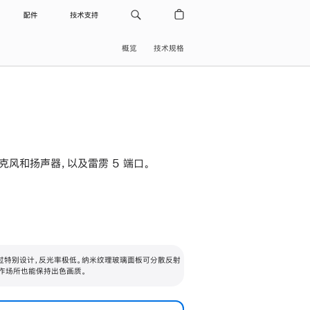
配件
技术支持
概览
技术规格
级麦克风和扬声器，以及雷雳 5 端口。
过特别设计，反光率极低。纳米纹理玻璃面板可分散反射
作场所也能保持出色画质。