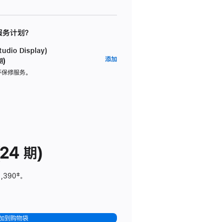
 服务计划？
dio Display)
AppleCare+
添加
期)
服
坏保修服务。
务
计
划
(适
用
于
24 期)
Studio
Display)
1,390
脚
‡。
注
加到购物袋