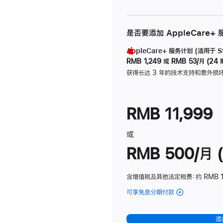
是否要添加 AppleCare+
AppleCare+ 服务计划 (适用于 Stu
RMB 1,249
或
RMB 53/月 (24 
获得长达 3 年的技术支持和意外损
RMB 11,999
或
RMB 500/月 (
含增值税及其他法定税费
：约 RMB 
可享免息分期付款
(Studio
Display
-
添