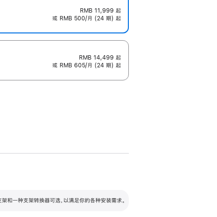
RMB 11,999
起
或 RMB 500/月 (24 期) 起
RMB 14,499
起
或 RMB 605/月 (24 期) 起
配可调倾斜度及高度的支架，额外增加 105
VESA 支架转换器
 有两种支架和一种支架转换器可选，以满足你的各种安装需求。
毫米的高度调节范围。
容的支架 (未随附)