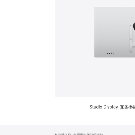
Studio Display (配
网
脚