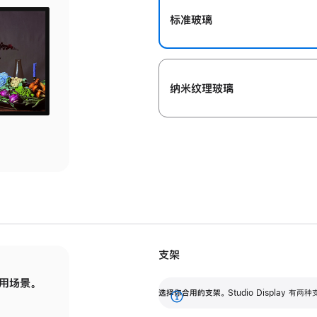
标准玻璃
纳米纹理玻璃
支架
用场景。
标配可调倾斜度的支架，提供 30 度的倾斜度
选
选择你合用的支架。
Studio Display
调节范围。
展