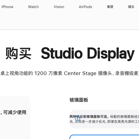
iPhone
Watch
Vision
AirPods
家居
娱乐
购买 Studio Display
桌上视角功能的 1200 万像素 Center Stage 摄像头、录音棚
玻璃面板
，可减少使用
纳米纹理玻璃面板可进一步减少反光，即使在
两种抗反射玻璃面板可选。
标配的玻璃面板经
。
有高亮光源的场所使用，也能保持出色画质。
展
光，从而进一步减少反光，即使在高亮光源的工
开