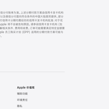
微信分付账单为准。上述分期付款方案由信用卡发卡机构
) 以及微信分付面向符合条件的中国大陆居民提供。部分
家。所有银行信用卡分期均需经你的信用卡发卡机构批准；对于花
ple 将不会被告知原因。请参阅信用卡发卡机构 (包
了解相关条件、费用和收费。订单可能需要满足特定金额要
e 员工购买计划 (EPP) 适用的分期付款方案可能与
。
Apple 价值观
辅助功能
环境责任
隐私