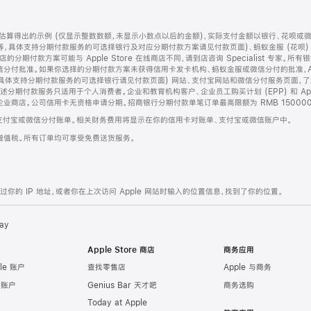
算得出的示例 (仅显示整数数额，未显示小数点以后的金额)，实际支付金额以银行、花呗或
等，具体支持分期付款服务的可选择银行及对应分期付款方案请见付款页面)、蚂蚁金服 (花呗
售店的分期付款方案可能与 Apple Store 在线商店不同，请到店咨询 Specialist 专
分付批准。如果你选择的分期付款方案未获得信用卡发卡机构、蚂蚁金服或微信分付的批准，Ap
具体支持分期付款服务的可选择银行请见付款页面) 网站、支付宝网站和微信分付服务页面，
期付款服务只适用于个人消费者。企业和教育机构客户、企业员工购买计划 (EPP) 和 Appl
企业商店。公司信用卡无资格申请分期。招商银行分期付款单笔订单最高限额为 RMB 150000
支付宝或微信分付账单。相关财务费用将显示在你的信用卡对账单、支付宝或微信账户中。
增值税。所有订单均可享受免费送货服务。
的 IP 地址，或者你在上次访问 Apple 网站时输入的位置信息，找到了你的位置。
ay
Apple Store 商店
商务应用
le 账户
查找零售店
Apple 与商务
e 账户
Genius Bar 天才吧
商务选购
Today at Apple