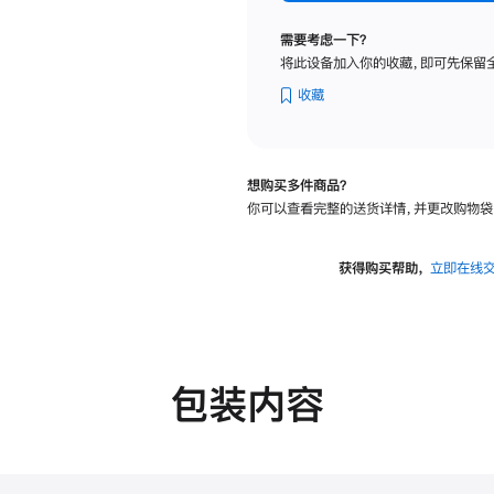
标
准
需要考虑一下？
玻
将此设备加入你的收藏，即可先保留
璃
面
收藏
板
-
VESA
想购买多件商品？
支
你可以查看完整的送货详情，并更改购物袋
架
转
换
获得购买帮助，
立即在线
器
的
分
期
付
包装内容
款
选
项)