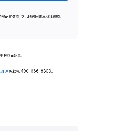
全部配置选择，之后随时回来再继续选购。
中的商品数量。
交流
(在
或致电
400-666-8800。
新
窗
口
中
打
开)