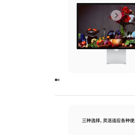
上
下
一
一
张
张
图
图
库
库
图
图
片
片
-
-
玻
玻
璃
璃
三种选择，灵活适应各种使
面
面
板
板