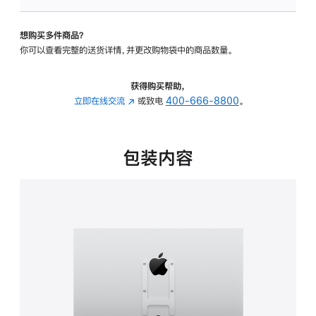
VESA
支
想购买多件商品？
架
你可以查看完整的送货详情，并更改购物袋中的商品数量。
转
换
器
获得购买帮助，
的
立即在线交流
(在
或致电
400-666-8800
。
分
新
期
窗
付
口
包装内容
款
中
选
打
项)
开)