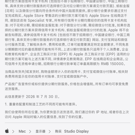
期付款方案由信用卡发卡机构 (包括但不限于招商银行、中国建设银行、中国工商银行
等，具体支持分期付款服务的可选择银行及对应分期付款方案请见付款页面)、蚂蚁金服
(花呗) 以及微信分付面向符合条件的中国大陆居民提供。部分银行会要求你通过支付
宝完成购买。Apple Store 零售店的分期付款方案可能与 Apple Store 在线商店不
同，请到店咨询 Specialist 专家。所有银行信用卡分期均需经你的信用卡发卡机构批
准；对于花呗分期，需经蚂蚁金服批准；对于微信分付分期，需经微信分付批准。如果你选
择的分期付款方案未获得信用卡发卡机构、蚂蚁金服或微信分付的批准，Apple 将不会
被告知原因。请参阅信用卡发卡机构 (包括但不限于招商银行、中国建设银行、中国工商
银行等，具体支持分期付款服务的可选择银行请见付款页面) 网站、支付宝网站和微信
分付服务页面，了解相关条件、费用和收费。订单可能需要满足特定金额要求，不同免息
分期期数对应的最低限额可能有所不同。上述分期付款服务只适用于个人消费者。企业
和教育机构客户、企业员工购买计划 (EPP) 和 Apple 员工购买计划 (EPP) 适用的分
期付款方案可能与上述方案不同，详情请参见教育商店、EPP 在线商店和企业商店。公
司信用卡无资格申请分期。招商银行分期付款单笔订单最高限额为 RMB 150000。
当商品有货并/或发货时，购物金额将计入你的信用卡、支付宝或微信分付账单。相关财
务费用将显示在你的信用卡对账单、支付宝或微信账户中。
产品按广告宣传价或标价提供分期付款服务。价格包含增值税。所有订单均可享受免费
送货服务。
此信息更新于 2026 年 7 月 30 日。
1. 重量依配置和制造工艺的不同而可能有所差异。
我们会使用你所在位置，为你更快显示送货选项。我们通过你的 IP 地址，或者你在上次
访问 Apple 网站时输入的位置信息，找到了你的位置。
Mac
显示器
购买 Studio Display