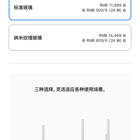
RMB 11,999
起
标准玻璃
或 RMB 500/月 (24 期) 起
RMB 14,499
起
纳米纹理玻璃
或 RMB 605/月 (24 期) 起
三种选择，灵活适应各种使用场景。
标