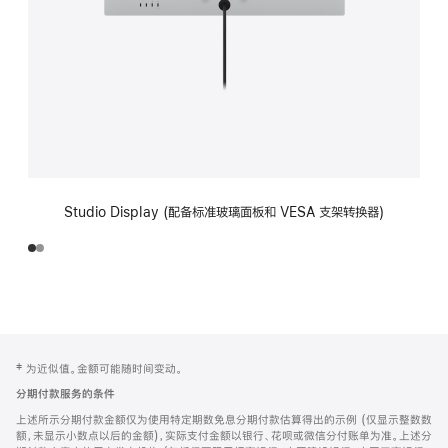
Studio Display (配备标准玻璃面板和 VESA 支架转换器)
网
脚
‡ 为近似值。金额可能随时间变动。
注
页
分期付款服务的条件
页
上述所示分期付款金额仅为使用特定期数免息分期付款估算得出的示例 (仅显示整数数
脚
额，未显示小数点以后的金额)，实际支付金额以银行、花呗或微信分付账单为准。上述分