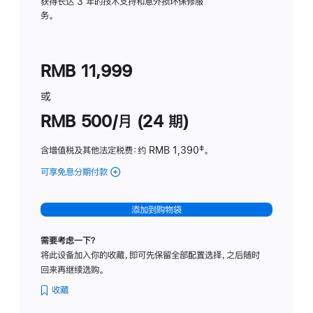
务
获得长达 3 年的技术支持和意外损坏保修服
务。
计
划
(适
RMB 11,999
用
于
或
Studio
RMB 500/月 (24 期)
Display
含增值税及其他法定税费
：约 RMB 1,390
脚
‡。
注
可享免息分期付款
(Studio
Display
-
添加到购物袋
标
准
需要考虑一下？
玻
将此设备加入你的收藏，即可先保留全部配置选择，之后随时
璃
回来再继续选购。
面
板
收藏
-