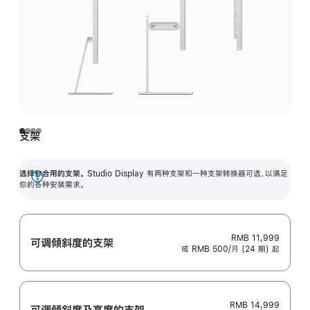
支架
选择你合用的支架。
Studio Display 有两种支架和一种支架转换器可选，以满足
展
你的各种安装需求。
开
RMB 11,999
可调倾斜度的支架
或 RMB 500/月 (24 期) 起
RMB 14,999
可调倾斜度及高‍度的支‍架