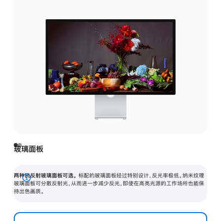
玻璃面板
两种抗反射玻璃面板可选。
标配的玻璃面板经过特别设计，反光率极低。纳米纹理
展
玻璃面板可分散反射光，从而进一步减少反光，即使在高亮光源的工作场所也能保
持出色画质。
开