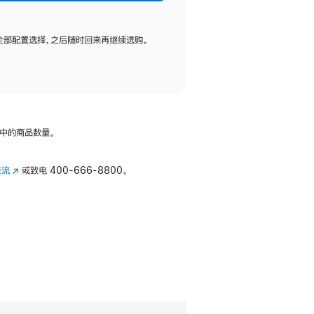
全部配置选择，之后随时回来再继续选购。
中的商品数量。
交流
(在
或致电
400-666-8800。
新
窗
口
中
打
开)