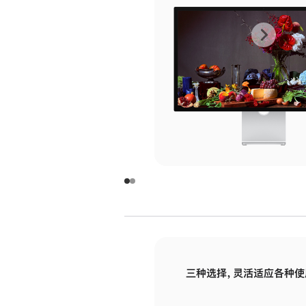
上
下
一
一
张
张
图
图
库
库
图
图
片
片
-
-
玻
玻
璃
璃
三种选择，灵活适应各种使
面
面
板
板