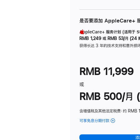
是否要添加 AppleCare+
AppleCare+ 服务计划 (适用于 Stu
RMB 1,249
或
RMB 53/月 (24 
获得长达 3 年的技术支持和意外损
RMB 11,999
或
RMB 500/月 (
含增值税及其他法定税费
：约 RMB 
可享免息分期付款
(Studio
Display
-
添