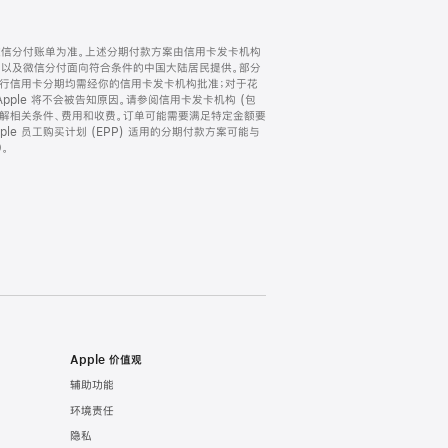
微信分付账单为准。上述分期付款方案由信用卡发卡机构
) 以及微信分付面向符合条件的中国大陆居民提供。部分
家。所有银行信用卡分期均需经你的信用卡发卡机构批准；对于花
ple 将不会被告知原因。请参阅信用卡发卡机构 (包
了解相关条件、费用和收费。订单可能需要满足特定金额要
e 员工购买计划 (EPP) 适用的分期付款方案可能与
。
Apple 价值观
辅助功能
环境责任
隐私