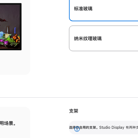
标准玻璃
纳米纹理玻璃
支架
用场景。
标配可调倾斜度的支架，提供 30 度的倾斜度
选
选择你合用的支架。
Studio Display
调节范围。
展