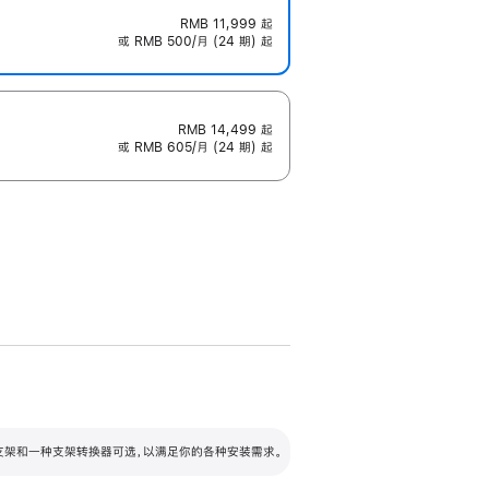
RMB 11,999
起
或 RMB 500/月 (24 期) 起
RMB 14,499
起
或 RMB 605/月 (24 期) 起
配可调倾斜度及高度的支架，额外增加 105
VESA 支架转换器
 有两种支架和一种支架转换器可选，以满足你的各种安装需求。
毫米的高度调节范围。
容的支架 (未随附)