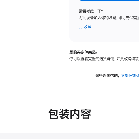
标
准
需要考虑一下？
玻
将此设备加入你的收藏，即可先保留
璃
面
收藏
板
-
VESA
想购买多件商品？
支
你可以查看完整的送货详情，并更改购物袋
架
转
换
获得购买帮助，
立即在线
器
的
分
期
付
包装内容
款
选
项)