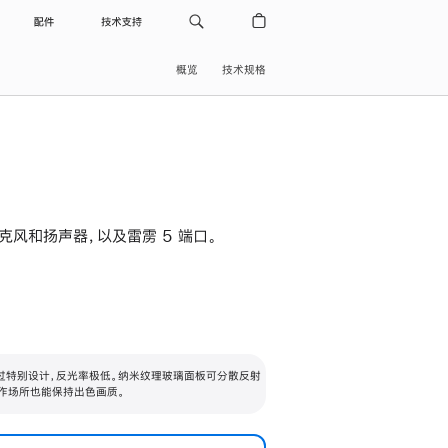
配件
技术支持
概览
技术规格
级麦克风和扬声器，以及雷雳 5 端口。
过特别设计，反光率极低。纳米纹理玻璃面板可分散反射
作场所也能保持出色画质。