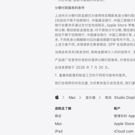
‡ 为近似值。金额可能随时间变动。
注
页
分期付款服务的条件
页
上述所示分期付款金额仅为使用特定期数免息分期付款估
脚
(包括但不限于招商银行、中国建设银行、中国工商银行
银行会要求你通过支付宝完成购买。Apple Store 零
呗分期，需经蚂蚁金服批准；对于微信分付分期，需经微信
括但不限于招商银行、中国建设银行、中国工商银行等，
求，不同免息分期期数对应的最低限额可能有所不同。上述分
上述方案不同，详情请参见教育商店、EPP 在线商店和
当商品有货并/或发货时，购物金额将计入你的信用卡、
产品按广告宣传价或标价提供分期付款服务。价格包含
此信息更新于 2026 年 7 月 30 日。
1. 重量依配置和制造工艺的不同而可能有所差异。
我们会使用你所在位置，为你更快显示送货选项。我们通过你
Mac
显示器
购买 Studio Displ
Apple
选购及了解
账户
商店
管理你的 App
Mac
Apple Stor
iPad
iCloud.com