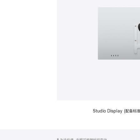
Studio Display (配
网
脚