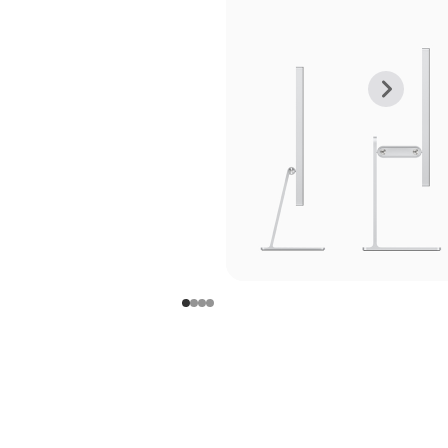
上
下
一
一
张
张
图
图
库
库
图
图
片
片
-
-
支
支
架
架