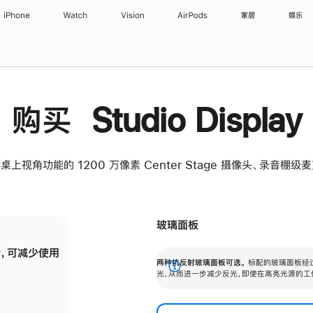
iPhone
Watch
Vision
AirPods
家居
娱乐
购买 Studio Display
桌上视角功能的 1200 万像素 Center Stage 摄像头、录音棚
玻璃面板
，可减少使用
纳米纹理玻璃面板可进一步减少反光，即使在
两种抗反射玻璃面板可选。
标配的玻璃面板经
。
有高亮光源的场所使用，也能保持出色画质。
展
光，从而进一步减少反光，即使在高亮光源的工
开