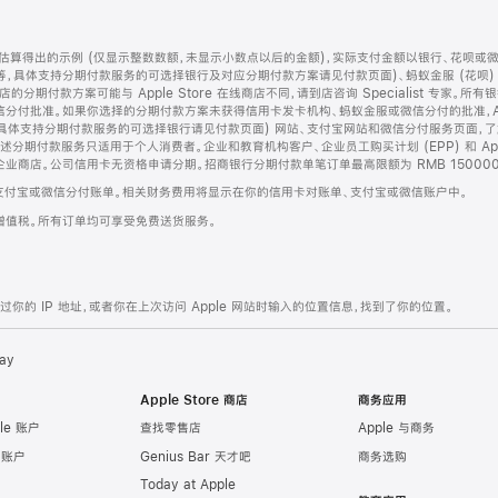
算得出的示例 (仅显示整数数额，未显示小数点以后的金额)，实际支付金额以银行、花呗或
等，具体支持分期付款服务的可选择银行及对应分期付款方案请见付款页面)、蚂蚁金服 (花呗
售店的分期付款方案可能与 Apple Store 在线商店不同，请到店咨询 Specialist 专
分付批准。如果你选择的分期付款方案未获得信用卡发卡机构、蚂蚁金服或微信分付的批准，Ap
具体支持分期付款服务的可选择银行请见付款页面) 网站、支付宝网站和微信分付服务页面，
期付款服务只适用于个人消费者。企业和教育机构客户、企业员工购买计划 (EPP) 和 Appl
企业商店。公司信用卡无资格申请分期。招商银行分期付款单笔订单最高限额为 RMB 150000
支付宝或微信分付账单。相关财务费用将显示在你的信用卡对账单、支付宝或微信账户中。
增值税。所有订单均可享受免费送货服务。
的 IP 地址，或者你在上次访问 Apple 网站时输入的位置信息，找到了你的位置。
ay
Apple Store 商店
商务应用
le 账户
查找零售店
Apple 与商务
e 账户
Genius Bar 天才吧
商务选购
Today at Apple