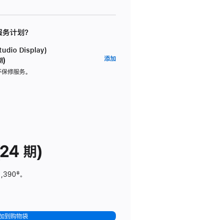
 服务计划？
dio Display)
AppleCare+
添加
期)
服
坏保修服务。
务
计
划
(适
用
于
24 期)
Studio
Display)
1,390
脚
‡。
注
加到购物袋