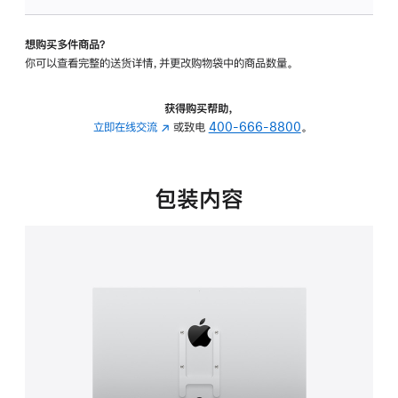
VESA
支
想购买多件商品？
架
你可以查看完整的送货详情，并更改购物袋中的商品数量。
转
换
器
获得购买帮助，
的
立即在线交流
(在
或致电
400-666-8800
。
分
新
期
窗
付
口
包装内容
款
中
选
打
项)
开)