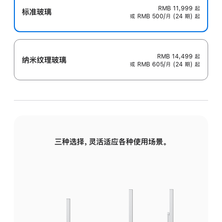
RMB 11,999
起
标准玻璃
或 RMB 500/月 (24 期) 起
RMB 14,499
起
纳米纹理玻璃
或 RMB 605/月 (24 期) 起
三种选择，灵活适应各种使用场景。
标