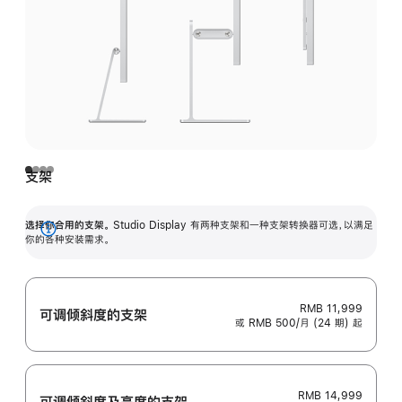
支架
选择你合用的支架。
Studio Display 有两种支架和一种支架转换器可选，以满足
展
你的各种安装需求。
开
RMB 11,999
可调倾斜度的支架
或 RMB 500/月 (24 期) 起
RMB 14,999
可调倾斜度及高‍度的支‍架