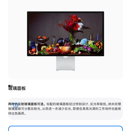
玻璃面板
两种抗反射玻璃面板可选。
标配的玻璃面板经过特别设计，反光率极低。纳米纹理
展
玻璃面板可分散反射光，从而进一步减少反光，即使在高亮光源的工作场所也能保
持出色画质。
开