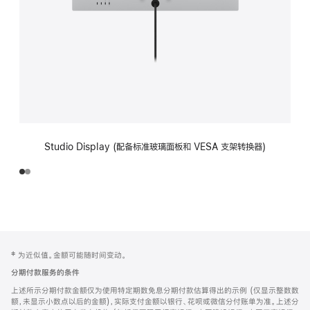
Studio Display (配备标准玻璃面板和 VESA 支架转换器)
网
脚
‡ 为近似值。金额可能随时间变动。
注
页
分期付款服务的条件
页
上述所示分期付款金额仅为使用特定期数免息分期付款估算得出的示例 (仅显示整数数
脚
额，未显示小数点以后的金额)，实际支付金额以银行、花呗或微信分付账单为准。上述分