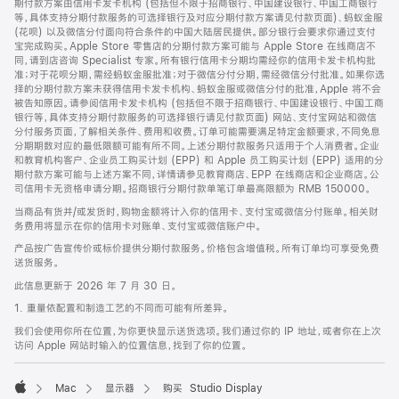
期付款方案由信用卡发卡机构 (包括但不限于招商银行、中国建设银行、中国工商银行
等，具体支持分期付款服务的可选择银行及对应分期付款方案请见付款页面)、蚂蚁金服
(花呗) 以及微信分付面向符合条件的中国大陆居民提供。部分银行会要求你通过支付
宝完成购买。Apple Store 零售店的分期付款方案可能与 Apple Store 在线商店不
同，请到店咨询 Specialist 专家。所有银行信用卡分期均需经你的信用卡发卡机构批
准；对于花呗分期，需经蚂蚁金服批准；对于微信分付分期，需经微信分付批准。如果你选
择的分期付款方案未获得信用卡发卡机构、蚂蚁金服或微信分付的批准，Apple 将不会
被告知原因。请参阅信用卡发卡机构 (包括但不限于招商银行、中国建设银行、中国工商
银行等，具体支持分期付款服务的可选择银行请见付款页面) 网站、支付宝网站和微信
分付服务页面，了解相关条件、费用和收费。订单可能需要满足特定金额要求，不同免息
分期期数对应的最低限额可能有所不同。上述分期付款服务只适用于个人消费者。企业
和教育机构客户、企业员工购买计划 (EPP) 和 Apple 员工购买计划 (EPP) 适用的分
期付款方案可能与上述方案不同，详情请参见教育商店、EPP 在线商店和企业商店。公
司信用卡无资格申请分期。招商银行分期付款单笔订单最高限额为 RMB 150000。
当商品有货并/或发货时，购物金额将计入你的信用卡、支付宝或微信分付账单。相关财
务费用将显示在你的信用卡对账单、支付宝或微信账户中。
产品按广告宣传价或标价提供分期付款服务。价格包含增值税。所有订单均可享受免费
送货服务。
此信息更新于 2026 年 7 月 30 日。
1. 重量依配置和制造工艺的不同而可能有所差异。
我们会使用你所在位置，为你更快显示送货选项。我们通过你的 IP 地址，或者你在上次
访问 Apple 网站时输入的位置信息，找到了你的位置。
Mac
显示器
购买 Studio Display