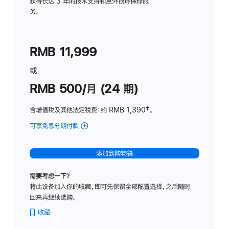
务
获得长达 3 年的技术支持和意外损坏保修服
务。
计
划
(适
RMB 11,999
用
于
或
Studio
RMB 500/月 (24 期)
Display
含增值税及其他法定税费
：约 RMB 1,390
脚
‡。
注
可享免息分期付款
(Studio
Display
-
添加到购物袋
标
准
需要考虑一下？
玻
将此设备加入你的收藏，即可先保留全部配置选择，之后随时
璃
回来再继续选购。
面
板
收藏
-