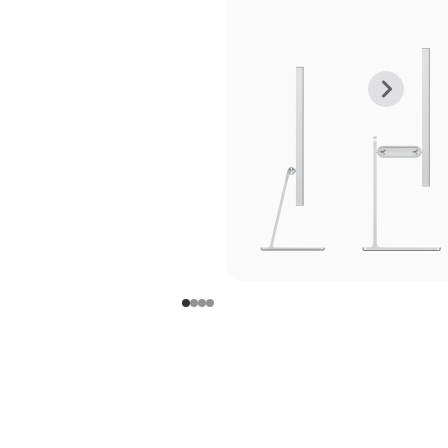
上
下
一
一
张
张
图
图
库
库
图
图
片
片
-
-
支
支
架
架