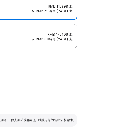
RMB 11,999
起
或 RMB 500/月 (24 期) 起
RMB 14,499
起
或 RMB 605/月 (24 期) 起
配可调倾斜度及高度的支架，额外增加 105
VESA 支架转换器
 有两种支架和一种支架转换器可选，以满足你的各种安装需求。
毫米的高度调节范围。
容的支架 (未随附)