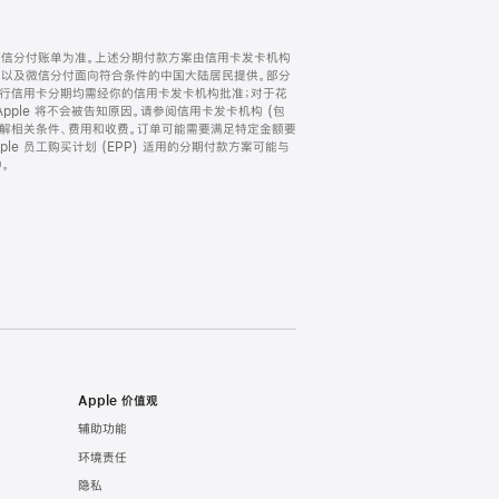
微信分付账单为准。上述分期付款方案由信用卡发卡机构
) 以及微信分付面向符合条件的中国大陆居民提供。部分
家。所有银行信用卡分期均需经你的信用卡发卡机构批准；对于花
ple 将不会被告知原因。请参阅信用卡发卡机构 (包
了解相关条件、费用和收费。订单可能需要满足特定金额要
e 员工购买计划 (EPP) 适用的分期付款方案可能与
。
Apple 价值观
辅助功能
环境责任
隐私