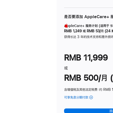
是否要添加 AppleCare+
AppleCare+ 服务计划 (适用于 Stu
RMB 1,249
或
RMB 53/月 (24 
获得长达 3 年的技术支持和意外损
RMB 11,999
或
RMB 500/月 (
含增值税及其他法定税费
：约 RMB 
可享免息分期付款
(Studio
Display
-
添