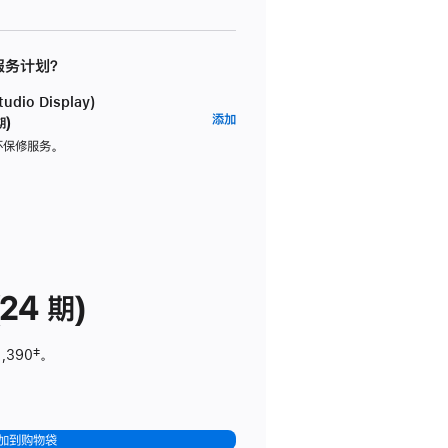
 服务计划？
dio Display)
AppleCare+
添加
期)
服
坏保修服务。
务
计
划
(适
用
于
24 期)
Studio
Display)
1,390
脚
‡。
注
加到购物袋