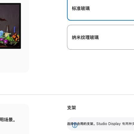
标准玻璃
纳米纹理玻璃
支架
用场景。
标配可调倾斜度的支架，提供 30 度的倾斜度
选
选择你合用的支架。
Studio Display
调节范围。
展