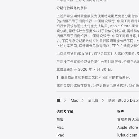
‡ 为近似值。金额可能随时间变动。
注
页
分期付款服务的条件
页
上述所示分期付款金额仅为使用特定期数免息分期付款估
脚
(包括但不限于招商银行、中国建设银行、中国工商银行
银行会要求你通过支付宝完成购买。Apple Store 零
呗分期，需经蚂蚁金服批准；对于微信分付分期，需经微信
括但不限于招商银行、中国建设银行、中国工商银行等，
求，不同免息分期期数对应的最低限额可能有所不同。上述分
上述方案不同，详情请参见教育商店、EPP 在线商店和
当商品有货并/或发货时，购物金额将计入你的信用卡、
产品按广告宣传价或标价提供分期付款服务。价格包含
此信息更新于 2026 年 7 月 30 日。
1. 重量依配置和制造工艺的不同而可能有所差异。
我们会使用你所在位置，为你更快显示送货选项。我们通过你
Mac
显示器
购买 Studio Displ
Apple
选购及了解
账户
商店
管理你的 App
Mac
Apple Stor
iPad
iCloud.com