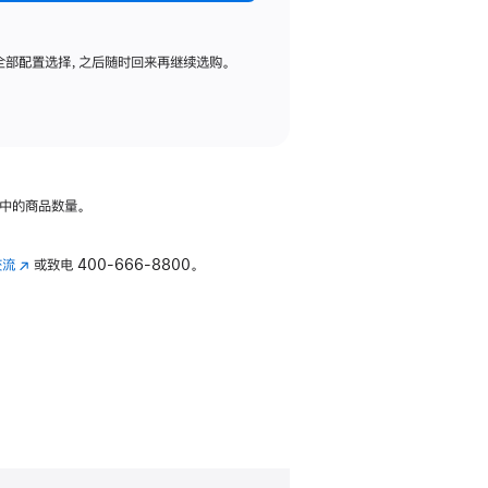
全部配置选择，之后随时回来再继续选购。
中的商品数量。
交流
(在
或致电
400-666-8800。
新
窗
口
中
打
开)