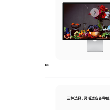
上
下
一
一
张
张
图
图
库
库
图
图
片
片
-
-
玻
玻
璃
璃
三种选择，灵活适应各种使
面
面
板
板