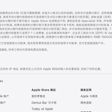
算得出的示例 (仅显示整数数额，未显示小数点以后的金额)，实际支付金额以银行、花呗或
等，具体支持分期付款服务的可选择银行及对应分期付款方案请见付款页面)、蚂蚁金服 (花呗
售店的分期付款方案可能与 Apple Store 在线商店不同，请到店咨询 Specialist 专
分付批准。如果你选择的分期付款方案未获得信用卡发卡机构、蚂蚁金服或微信分付的批准，Ap
具体支持分期付款服务的可选择银行请见付款页面) 网站、支付宝网站和微信分付服务页面，
期付款服务只适用于个人消费者。企业和教育机构客户、企业员工购买计划 (EPP) 和 Appl
企业商店。公司信用卡无资格申请分期。招商银行分期付款单笔订单最高限额为 RMB 150000
支付宝或微信分付账单。相关财务费用将显示在你的信用卡对账单、支付宝或微信账户中。
增值税。所有订单均可享受免费送货服务。
的 IP 地址，或者你在上次访问 Apple 网站时输入的位置信息，找到了你的位置。
ay
Apple Store 商店
商务应用
le 账户
查找零售店
Apple 与商务
e 账户
Genius Bar 天才吧
商务选购
Today at Apple