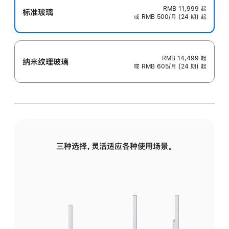
RMB 11,999
起
标准玻璃
或 RMB 500/月 (24 期) 起
RMB 14,499
起
纳米纹理玻璃
或 RMB 605/月 (24 期) 起
三种选择，灵活适应各种使用场景。
标