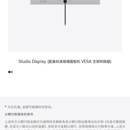
Studio Display (配备标准玻璃面板和 VESA 支架转换器)
网
脚
‡ 为近似值。金额可能随时间变动。
注
页
分期付款服务的条件
页
上述所示分期付款金额仅为使用特定期数免息分期付款估算得出的示例 (仅显示整数数
脚
额，未显示小数点以后的金额)，实际支付金额以银行、花呗或微信分付账单为准。上述分