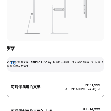
支架
选择你合用的支架。
Studio Display 有两种支架和一种支架转换器可选，以满足
展
你的各种安装需求。
开
RMB 11,999
可调倾斜度的支架
或 RMB 500/月 (24 期) 起
RMB 14,999
可调倾斜度及高‍度的支‍架