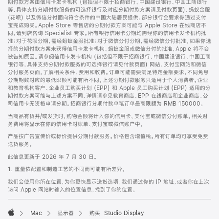
期付款方案由信用卡发卡机构 (包括但不限于招商银行、中国建设银行、中国工商银行
等，具体支持分期付款服务的可选择银行及对应分期付款方案请见付款页面)、蚂蚁金服
(花呗) 以及微信分付面向符合条件的中国大陆居民提供。部分银行会要求你通过支付
宝完成购买。Apple Store 零售店的分期付款方案可能与 Apple Store 在线商店不
同，请到店咨询 Specialist 专家。所有银行信用卡分期均需经你的信用卡发卡机构批
准；对于花呗分期，需经蚂蚁金服批准；对于微信分付分期，需经微信分付批准。如果你选
择的分期付款方案未获得信用卡发卡机构、蚂蚁金服或微信分付的批准，Apple 将不会
被告知原因。请参阅信用卡发卡机构 (包括但不限于招商银行、中国建设银行、中国工商
银行等，具体支持分期付款服务的可选择银行请见付款页面) 网站、支付宝网站和微信
分付服务页面，了解相关条件、费用和收费。订单可能需要满足特定金额要求，不同免息
分期期数对应的最低限额可能有所不同。上述分期付款服务只适用于个人消费者。企业
和教育机构客户、企业员工购买计划 (EPP) 和 Apple 员工购买计划 (EPP) 适用的分
期付款方案可能与上述方案不同，详情请参见教育商店、EPP 在线商店和企业商店。公
司信用卡无资格申请分期。招商银行分期付款单笔订单最高限额为 RMB 150000。
当商品有货并/或发货时，购物金额将计入你的信用卡、支付宝或微信分付账单。相关财
务费用将显示在你的信用卡对账单、支付宝或微信账户中。
产品按广告宣传价或标价提供分期付款服务。价格包含增值税。所有订单均可享受免费
送货服务。
此信息更新于 2026 年 7 月 30 日。
1. 重量依配置和制造工艺的不同而可能有所差异。
我们会使用你所在位置，为你更快显示送货选项。我们通过你的 IP 地址，或者你在上次
访问 Apple 网站时输入的位置信息，找到了你的位置。
Mac
显示器
购买 Studio Display