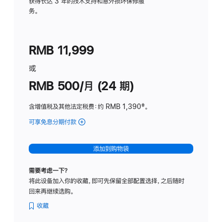
务
获得长达 3 年的技术支持和意外损坏保修服
务。
计
划
(适
RMB 11,999
用
于
或
Studio
RMB 500/月 (24 期)
Display
含增值税及其他法定税费
：约 RMB 1,390
脚
‡。
注
可享免息分期付款
(Studio
Display
-
添加到购物袋
标
准
需要考虑一下？
玻
将此设备加入你的收藏，即可先保留全部配置选择，之后随时
璃
回来再继续选购。
面
板
收藏
-