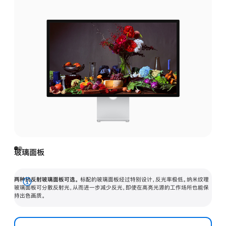
玻璃面板
两种抗反射玻璃面板可选。
标配的玻璃面板经过特别设计，反光率极低。纳米纹理
展
玻璃面板可分散反射光，从而进一步减少反光，即使在高亮光源的工作场所也能保
持出色画质。
开