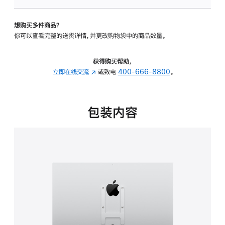
VESA
支
想购买多件商品？
架
你可以查看完整的送货详情，并更改购物袋中的商品数量。
转
换
器
获得购买帮助，
的
立即在线交流
(在
或致电
400-666-8800
。
分
新
期
窗
付
口
包装内容
款
中
选
打
项)
开)