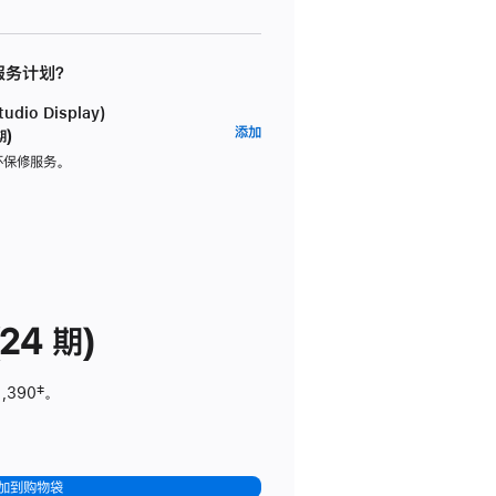
 服务计划？
dio Display)
AppleCare+
添加
期)
服
坏保修服务。
务
计
划
(适
用
于
24 期)
Studio
Display)
1,390
脚
‡。
注
加到购物袋