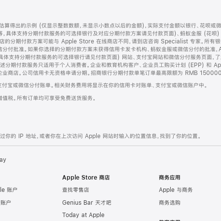
算得出的示例 (仅显示整数数额，未显示小数点以后的金额)，实际支付金额以银行、花呗或
等，具体支持分期付款服务的可选择银行及对应分期付款方案请见付款页面)、蚂蚁金服 (花呗
售店的分期付款方案可能与 Apple Store 在线商店不同，请到店咨询 Specialist 专
分付批准。如果你选择的分期付款方案未获得信用卡发卡机构、蚂蚁金服或微信分付的批准，Ap
具体支持分期付款服务的可选择银行请见付款页面) 网站、支付宝网站和微信分付服务页面，
期付款服务只适用于个人消费者。企业和教育机构客户、企业员工购买计划 (EPP) 和 Appl
企业商店。公司信用卡无资格申请分期。招商银行分期付款单笔订单最高限额为 RMB 150000
支付宝或微信分付账单。相关财务费用将显示在你的信用卡对账单、支付宝或微信账户中。
增值税。所有订单均可享受免费送货服务。
的 IP 地址，或者你在上次访问 Apple 网站时输入的位置信息，找到了你的位置。
ay
Apple Store 商店
商务应用
le 账户
查找零售店
Apple 与商务
e 账户
Genius Bar 天才吧
商务选购
Today at Apple