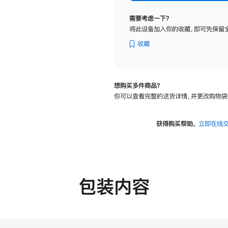
标
准
需要考虑一下？
玻
将此设备加入你的收藏，即可先保留
璃
面
收藏
板
-
VESA
想购买多件商品？
支
你可以查看完整的送货详情，并更改购物袋
架
转
换
获得购买帮助，
立即在线
器
的
分
期
付
包装内容
款
选
项)