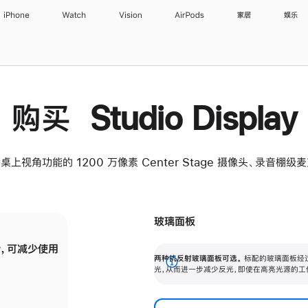
iPhone
Watch
Vision
AirPods
家居
娱乐
购买 Studio Display
桌上视角功能的 1200 万像素 Center Stage 摄像头、录音棚
玻璃面板
，可减少使用
纳米纹理玻璃面板可进一步减少反光，即使在
两种抗反射玻璃面板可选。
标配的玻璃面板经
。
有高亮光源的场所使用，也能保持出色画质。
展
光，从而进一步减少反光，即使在高亮光源的工
开