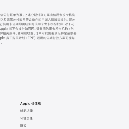
微信分付账单为准。上述分期付款方案由信用卡发卡机构
) 以及微信分付面向符合条件的中国大陆居民提供。部分
家。所有银行信用卡分期均需经你的信用卡发卡机构批准；对于花
ple 将不会被告知原因。请参阅信用卡发卡机构 (包
了解相关条件、费用和收费。订单可能需要满足特定金额要
e 员工购买计划 (EPP) 适用的分期付款方案可能与
。
Apple 价值观
辅助功能
环境责任
隐私