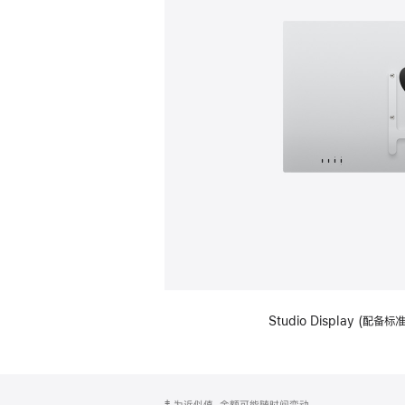
Studio Display (配
网
脚