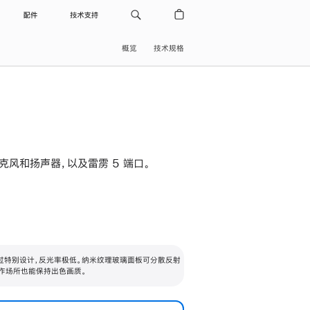
配件
技术支持
概览
技术规格
级麦克风和扬声器，以及雷雳 5 端口。
过特别设计，反光率极低。纳米纹理玻璃面板可分散反射
作场所也能保持出色画质。