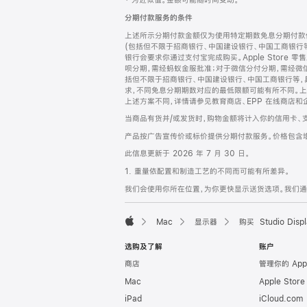
‡ 为近似值。金额可能随时间变动。
注
页
分期付款服务的条件
页
上述所示分期付款金额仅为使用特定期数免息分期付款估
脚
(包括但不限于招商银行、中国建设银行、中国工商银行
银行会要求你通过支付宝完成购买。Apple Store 零
呗分期，需经蚂蚁金服批准；对于微信分付分期，需经微信
括但不限于招商银行、中国建设银行、中国工商银行等，
求，不同免息分期期数对应的最低限额可能有所不同。上述分
上述方案不同，详情请参见教育商店、EPP 在线商店和
当商品有货并/或发货时，购物金额将计入你的信用卡、
产品按广告宣传价或标价提供分期付款服务。价格包含
此信息更新于 2026 年 7 月 30 日。
1. 重量依配置和制造工艺的不同而可能有所差异。
我们会使用你所在位置，为你更快显示送货选项。我们通过你
Mac
显示器
购买 Studio Displ
Apple
选购及了解
账户
商店
管理你的 App
Mac
Apple Stor
iPad
iCloud.com