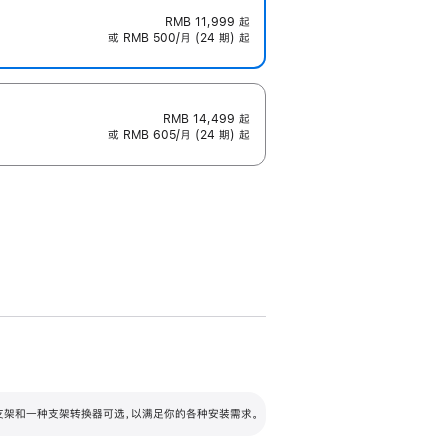
RMB 11,999
起
或 RMB 500/月 (24 期) 起
RMB 14,499
起
或 RMB 605/月 (24 期) 起
配可调倾斜度及高度的支架，额外增加 105
VESA 支架转换器
 有两种支架和一种支架转换器可选，以满足你的各种安装需求。
毫米的高度调节范围。
容的支架 (未随附)