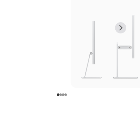
上
下
一
一
张
张
图
图
库
库
图
图
片
片
-
-
支
支
架
架