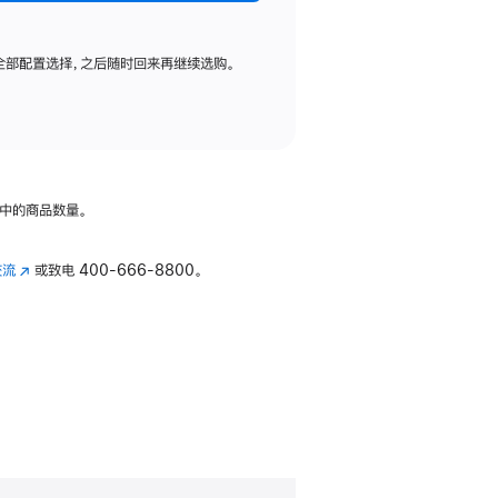
全部配置选择，之后随时回来再继续选购。
中的商品数量。
交流
(在
或致电
400-666-8800。
新
窗
口
中
打
开)