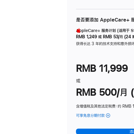
是否要添加 AppleCare+
AppleCare+ 服务计划 (适用于 Stu
RMB 1,249
或
RMB 53/月 (24 
获得长达 3 年的技术支持和意外损
RMB 11,999
或
RMB 500/月 (
含增值税及其他法定税费
：约 RMB 
可享免息分期付款
(Studio
Display
-
添