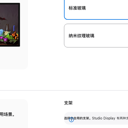
标准玻璃
纳米纹理玻璃
支架
用场景。
标配可调倾斜度的支架，提供 30 度的倾斜度
选
选择你合用的支架。
Studio Display
调节范围。
展