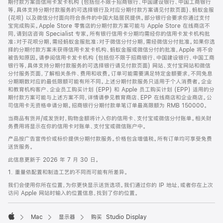
期付款方案由信用卡发卡机构 (包括但不限于招商银行、中国建设银行、中国工商银行
等，具体支持分期付款服务的可选择银行及对应分期付款方案请见付款页面)、蚂蚁金服
(花呗) 以及微信分付面向符合条件的中国大陆居民提供。部分银行会要求你通过支付
宝完成购买。Apple Store 零售店的分期付款方案可能与 Apple Store 在线商店不
同，请到店咨询 Specialist 专家。所有银行信用卡分期均需经你的信用卡发卡机构批
准；对于花呗分期，需经蚂蚁金服批准；对于微信分付分期，需经微信分付批准。如果你选
择的分期付款方案未获得信用卡发卡机构、蚂蚁金服或微信分付的批准，Apple 将不会
被告知原因。请参阅信用卡发卡机构 (包括但不限于招商银行、中国建设银行、中国工商
银行等，具体支持分期付款服务的可选择银行请见付款页面) 网站、支付宝网站和微信
分付服务页面，了解相关条件、费用和收费。订单可能需要满足特定金额要求，不同免息
分期期数对应的最低限额可能有所不同。上述分期付款服务只适用于个人消费者。企业
和教育机构客户、企业员工购买计划 (EPP) 和 Apple 员工购买计划 (EPP) 适用的分
期付款方案可能与上述方案不同，详情请参见教育商店、EPP 在线商店和企业商店。公
司信用卡无资格申请分期。招商银行分期付款单笔订单最高限额为 RMB 150000。
当商品有货并/或发货时，购物金额将计入你的信用卡、支付宝或微信分付账单。相关财
务费用将显示在你的信用卡对账单、支付宝或微信账户中。
产品按广告宣传价或标价提供分期付款服务。价格包含增值税。所有订单均可享受免费
送货服务。
此信息更新于 2026 年 7 月 30 日。
1. 重量依配置和制造工艺的不同而可能有所差异。
我们会使用你所在位置，为你更快显示送货选项。我们通过你的 IP 地址，或者你在上次
访问 Apple 网站时输入的位置信息，找到了你的位置。
Mac
显示器
购买 Studio Display