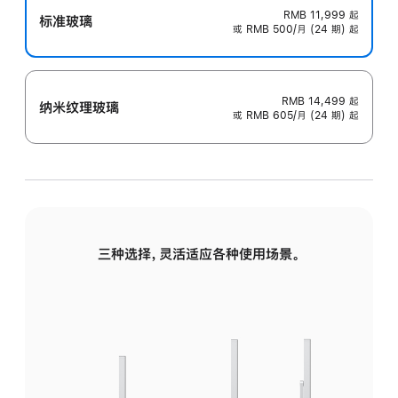
RMB 11,999
起
标准玻璃
或 RMB 500/月 (24 期) 起
RMB 14,499
起
纳米纹理玻璃
或 RMB 605/月 (24 期) 起
三种选择，灵活适应各种使用场景。
标