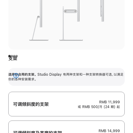
支架
选择你合用的支架。
Studio Display 有两种支架和一种支架转换器可选，以满足
展
你的各种安装需求。
开
RMB 11,999
可调倾斜度的支架
或 RMB 500/月 (24 期) 起
RMB 14,999
可调倾斜度及高‍度的支‍架