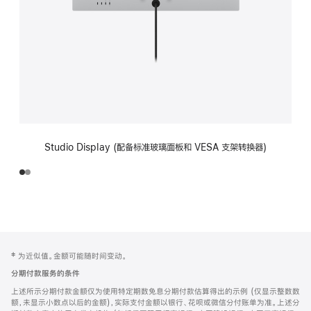
Studio Display (配备标准玻璃面板和 VESA 支架转换器)
网
脚
‡ 为近似值。金额可能随时间变动。
注
页
分期付款服务的条件
页
上述所示分期付款金额仅为使用特定期数免息分期付款估算得出的示例 (仅显示整数数
脚
额，未显示小数点以后的金额)，实际支付金额以银行、花呗或微信分付账单为准。上述分