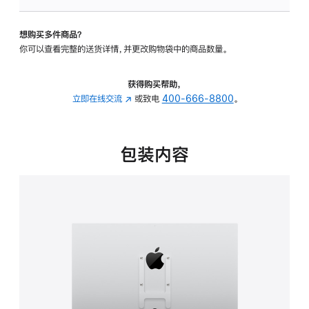
VESA
支
想购买多件商品？
架
你可以查看完整的送货详情，并更改购物袋中的商品数量。
转
换
器
获得购买帮助，
的
立即在线交流
(在
或致电
400-666-8800
。
分
新
期
窗
付
口
包装内容
款
中
选
打
项)
开)