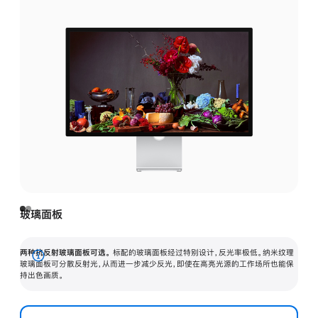
玻璃面板
两种抗反射玻璃面板可选。
标配的玻璃面板经过特别设计，反光率极低。纳米纹理
展
玻璃面板可分散反射光，从而进一步减少反光，即使在高亮光源的工作场所也能保
持出色画质。
开