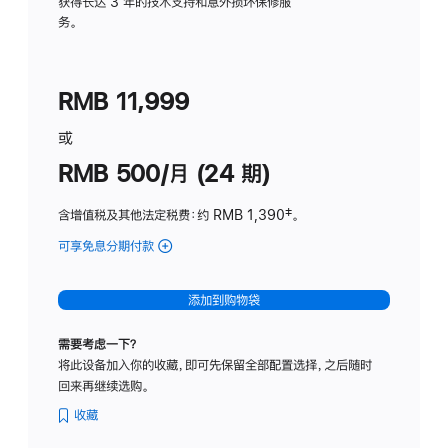
务
获得长达 3 年的技术支持和意外损坏保修服
务。
计
划
(适
RMB 11,999
用
于
或
Studio
RMB 500/月 (24 期)
Display
含增值税及其他法定税费
：约 RMB 1,390
脚
‡。
注
可享免息分期付款
(Studio
Display
-
添加到购物袋
标
准
需要考虑一下？
玻
将此设备加入你的收藏，即可先保留全部配置选择，之后随时
璃
回来再继续选购。
面
板
收藏
-