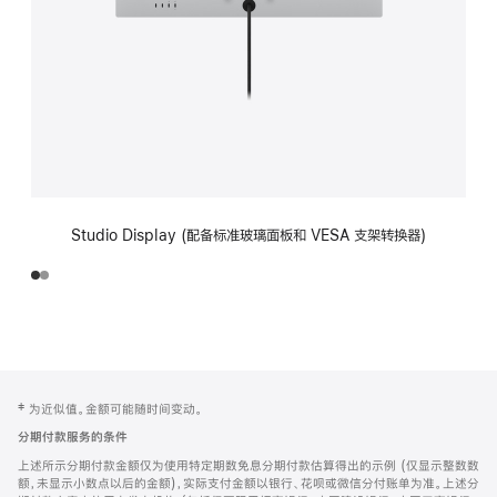
Studio Display (配备标准玻璃面板和 VESA 支架转换器)
网
脚
‡ 为近似值。金额可能随时间变动。
注
页
分期付款服务的条件
页
上述所示分期付款金额仅为使用特定期数免息分期付款估算得出的示例 (仅显示整数数
脚
额，未显示小数点以后的金额)，实际支付金额以银行、花呗或微信分付账单为准。上述分