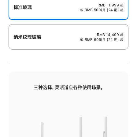
RMB 11,999
起
标准玻璃
或 RMB 500/月 (24 期) 起
RMB 14,499
起
纳米纹理玻璃
或 RMB 605/月 (24 期) 起
三种选择，灵活适应各种使用场景。
标