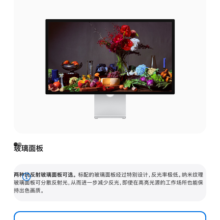
玻璃面板
两种抗反射玻璃面板可选。
标配的玻璃面板经过特别设计，反光率极低。纳米纹理
展
玻璃面板可分散反射光，从而进一步减少反光，即使在高亮光源的工作场所也能保
持出色画质。
开