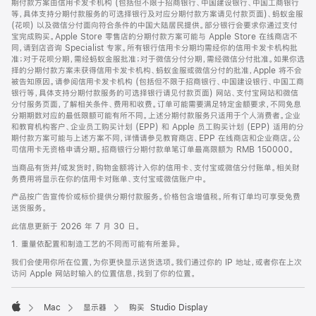
期付款方案由信用卡发卡机构 (包括但不限于招商银行、中国建设银行、中国工商银行
等，具体支持分期付款服务的可选择银行及对应分期付款方案请见付款页面)、蚂蚁金服
(花呗) 以及微信分付面向符合条件的中国大陆居民提供。部分银行会要求你通过支付
宝完成购买。Apple Store 零售店的分期付款方案可能与 Apple Store 在线商店不
同，请到店咨询 Specialist 专家。所有银行信用卡分期均需经你的信用卡发卡机构批
准；对于花呗分期，需经蚂蚁金服批准；对于微信分付分期，需经微信分付批准。如果你选
择的分期付款方案未获得信用卡发卡机构、蚂蚁金服或微信分付的批准，Apple 将不会
被告知原因。请参阅信用卡发卡机构 (包括但不限于招商银行、中国建设银行、中国工商
银行等，具体支持分期付款服务的可选择银行请见付款页面) 网站、支付宝网站和微信
分付服务页面，了解相关条件、费用和收费。订单可能需要满足特定金额要求，不同免息
分期期数对应的最低限额可能有所不同。上述分期付款服务只适用于个人消费者。企业
和教育机构客户、企业员工购买计划 (EPP) 和 Apple 员工购买计划 (EPP) 适用的分
期付款方案可能与上述方案不同，详情请参见教育商店、EPP 在线商店和企业商店。公
司信用卡无资格申请分期。招商银行分期付款单笔订单最高限额为 RMB 150000。
当商品有货并/或发货时，购物金额将计入你的信用卡、支付宝或微信分付账单。相关财
务费用将显示在你的信用卡对账单、支付宝或微信账户中。
产品按广告宣传价或标价提供分期付款服务。价格包含增值税。所有订单均可享受免费
送货服务。
此信息更新于 2026 年 7 月 30 日。
1. 重量依配置和制造工艺的不同而可能有所差异。
我们会使用你所在位置，为你更快显示送货选项。我们通过你的 IP 地址，或者你在上次
访问 Apple 网站时输入的位置信息，找到了你的位置。
Mac
显示器
购买 Studio Display