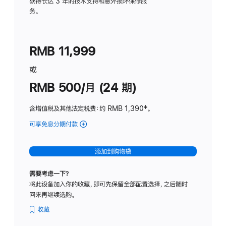
务
获得长达 3 年的技术支持和意外损坏保修服
务。
计
划
(适
RMB 11,999
用
于
或
Studio
RMB 500/月 (24 期)
Display
含增值税及其他法定税费
：约 RMB 1,390
脚
‡。
注
可享免息分期付款
(Studio
Display
-
添加到购物袋
标
准
需要考虑一下？
玻
将此设备加入你的收藏，即可先保留全部配置选择，之后随时
璃
回来再继续选购。
面
板
收藏
-