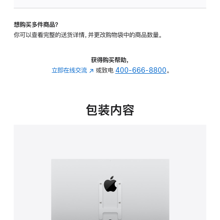
VESA
支
想购买多件商品？
架
你可以查看完整的送货详情，并更改购物袋中的商品数量。
转
换
器
获得购买帮助，
的
立即在线交流
(在
或致电
400-666-8800
。
分
新
期
窗
付
口
包装内容
款
中
选
打
项)
开)