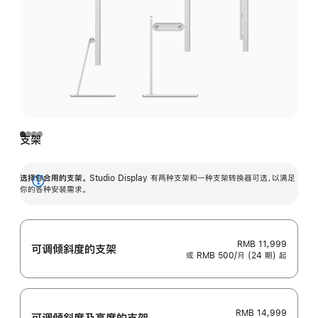
支架
选择你合用的支架。
Studio Display 有两种支架和一种支架转换器可选，以满足
展
你的各种安装需求。
开
RMB 11,999
可调倾斜度的支架
或 RMB 500/月 (24 期) 起
RMB 14,999
可调倾斜度及高‍度的支‍架