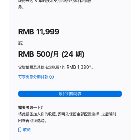
务
获得长达 3 年的技术支持和意外损坏保修服
务。
计
划
(适
RMB 11,999
用
于
或
Studio
RMB 500/月 (24 期)
Display
含增值税及其他法定税费
：约 RMB 1,390
脚
‡。
注
可享免息分期付款
(Studio
Display
-
添加到购物袋
标
准
需要考虑一下？
玻
将此设备加入你的收藏，即可先保留全部配置选择，之后随时
璃
回来再继续选购。
面
板
收藏
-