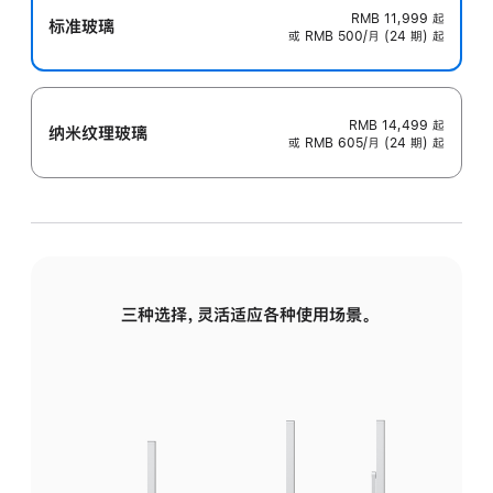
RMB 11,999
起
标准玻璃
或 RMB 500/月 (24 期) 起
RMB 14,499
起
纳米纹理玻璃
或 RMB 605/月 (24 期) 起
三种选择，灵活适应各种使用场景。
标