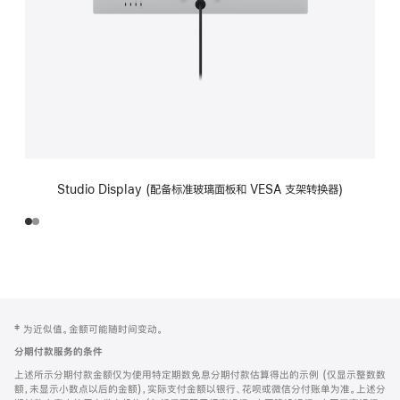
Studio Display (配备标准玻璃面板和 VESA 支架转换器)
网
脚
‡ 为近似值。金额可能随时间变动。
注
页
分期付款服务的条件
页
上述所示分期付款金额仅为使用特定期数免息分期付款估算得出的示例 (仅显示整数数
脚
额，未显示小数点以后的金额)，实际支付金额以银行、花呗或微信分付账单为准。上述分