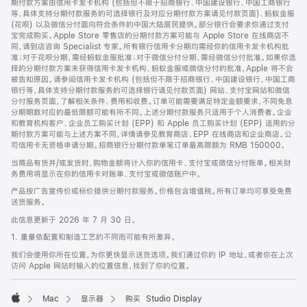
期付款方案由信用卡发卡机构 (包括但不限于招商银行、中国建设银行、中国工商银行
等，具体支持分期付款服务的可选择银行及对应分期付款方案请见付款页面)、蚂蚁金服
(花呗) 以及微信分付面向符合条件的中国大陆居民提供。部分银行会要求你通过支付
宝完成购买。Apple Store 零售店的分期付款方案可能与 Apple Store 在线商店不
同，请到店咨询 Specialist 专家。所有银行信用卡分期均需经你的信用卡发卡机构批
准；对于花呗分期，需经蚂蚁金服批准；对于微信分付分期，需经微信分付批准。如果你选
择的分期付款方案未获得信用卡发卡机构、蚂蚁金服或微信分付的批准，Apple 将不会
被告知原因。请参阅信用卡发卡机构 (包括但不限于招商银行、中国建设银行、中国工商
银行等，具体支持分期付款服务的可选择银行请见付款页面) 网站、支付宝网站和微信
分付服务页面，了解相关条件、费用和收费。订单可能需要满足特定金额要求，不同免息
分期期数对应的最低限额可能有所不同。上述分期付款服务只适用于个人消费者。企业
和教育机构客户、企业员工购买计划 (EPP) 和 Apple 员工购买计划 (EPP) 适用的分
期付款方案可能与上述方案不同，详情请参见教育商店、EPP 在线商店和企业商店。公
司信用卡无资格申请分期。招商银行分期付款单笔订单最高限额为 RMB 150000。
当商品有货并/或发货时，购物金额将计入你的信用卡、支付宝或微信分付账单。相关财
务费用将显示在你的信用卡对账单、支付宝或微信账户中。
产品按广告宣传价或标价提供分期付款服务。价格包含增值税。所有订单均可享受免费
送货服务。
此信息更新于 2026 年 7 月 30 日。
1. 重量依配置和制造工艺的不同而可能有所差异。
我们会使用你所在位置，为你更快显示送货选项。我们通过你的 IP 地址，或者你在上次
访问 Apple 网站时输入的位置信息，找到了你的位置。
Mac
显示器
购买 Studio Display