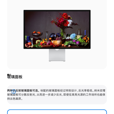
玻璃面板
两种抗反射玻璃面板可选。
标配的玻璃面板经过特别设计，反光率极低。纳米纹理
展
玻璃面板可分散反射光，从而进一步减少反光，即使在高亮光源的工作场所也能保
持出色画质。
开