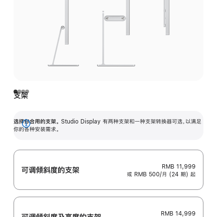
支架
选择你合用的支架。
Studio Display 有两种支架和一种支架转换器可选，以满足
展
你的各种安装需求。
开
RMB 11,999
可调倾斜度的支架
或 RMB 500/月 (24 期) 起
RMB 14,999
可调倾斜度及高‍度的支‍架