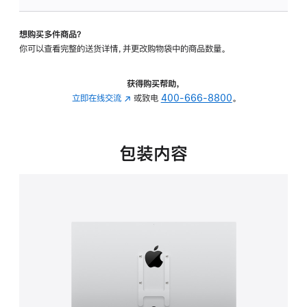
VESA
支
想购买多件商品？
架
你可以查看完整的送货详情，并更改购物袋中的商品数量。
转
换
器
获得购买帮助，
的
立即在线交流
(在
或致电
400-666-8800
。
分
新
期
窗
付
口
包装内容
款
中
选
打
项)
开)