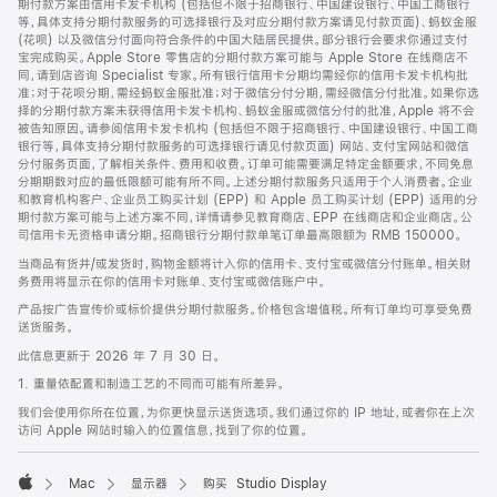
期付款方案由信用卡发卡机构 (包括但不限于招商银行、中国建设银行、中国工商银行
等，具体支持分期付款服务的可选择银行及对应分期付款方案请见付款页面)、蚂蚁金服
(花呗) 以及微信分付面向符合条件的中国大陆居民提供。部分银行会要求你通过支付
宝完成购买。Apple Store 零售店的分期付款方案可能与 Apple Store 在线商店不
同，请到店咨询 Specialist 专家。所有银行信用卡分期均需经你的信用卡发卡机构批
准；对于花呗分期，需经蚂蚁金服批准；对于微信分付分期，需经微信分付批准。如果你选
择的分期付款方案未获得信用卡发卡机构、蚂蚁金服或微信分付的批准，Apple 将不会
被告知原因。请参阅信用卡发卡机构 (包括但不限于招商银行、中国建设银行、中国工商
银行等，具体支持分期付款服务的可选择银行请见付款页面) 网站、支付宝网站和微信
分付服务页面，了解相关条件、费用和收费。订单可能需要满足特定金额要求，不同免息
分期期数对应的最低限额可能有所不同。上述分期付款服务只适用于个人消费者。企业
和教育机构客户、企业员工购买计划 (EPP) 和 Apple 员工购买计划 (EPP) 适用的分
期付款方案可能与上述方案不同，详情请参见教育商店、EPP 在线商店和企业商店。公
司信用卡无资格申请分期。招商银行分期付款单笔订单最高限额为 RMB 150000。
当商品有货并/或发货时，购物金额将计入你的信用卡、支付宝或微信分付账单。相关财
务费用将显示在你的信用卡对账单、支付宝或微信账户中。
产品按广告宣传价或标价提供分期付款服务。价格包含增值税。所有订单均可享受免费
送货服务。
此信息更新于 2026 年 7 月 30 日。
1. 重量依配置和制造工艺的不同而可能有所差异。
我们会使用你所在位置，为你更快显示送货选项。我们通过你的 IP 地址，或者你在上次
访问 Apple 网站时输入的位置信息，找到了你的位置。
Mac
显示器
购买 Studio Display