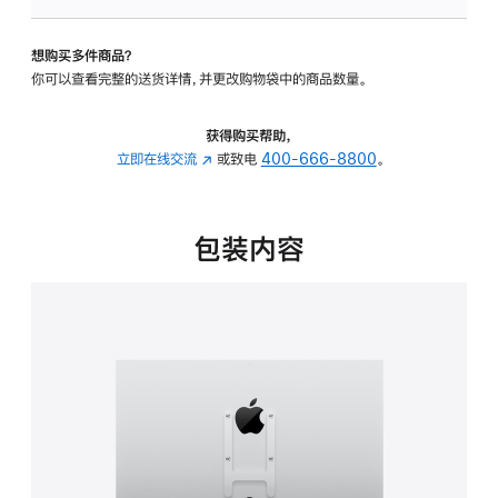
VESA
支
想购买多件商品？
架
你可以查看完整的送货详情，并更改购物袋中的商品数量。
转
换
器
获得购买帮助，
的
立即在线交流
(在
或致电
400-666-8800
。
分
新
期
窗
付
口
包装内容
款
中
选
打
项)
开)