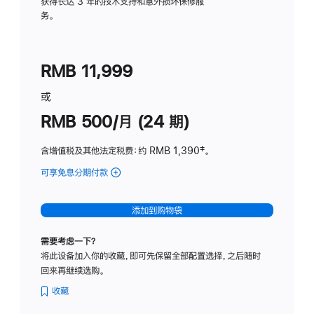
务
获得长达 3 年的技术支持和意外损坏保修服
务。
计
划
(适
RMB 11,999
用
于
或
Studio
RMB 500/月 (24 期)
Display
含增值税及其他法定税费
：约 RMB 1,390
脚
‡。
注
可享免息分期付款
(Studio
Display
-
添加到购物袋
标
准
需要考虑一下？
玻
将此设备加入你的收藏，即可先保留全部配置选择，之后随时
璃
回来再继续选购。
面
板
收藏
-