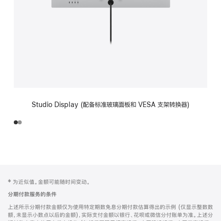
Studio Display (配备标准玻璃面板和 VESA 支架转换器)
网
脚
‡ 为近似值。金额可能随时间变动。
注
页
分期付款服务的条件
页
上述所示分期付款金额仅为使用特定期数免息分期付款估算得出的示例 (仅显示整数数
脚
额，未显示小数点以后的金额)，实际支付金额以银行、花呗或微信分付账单为准。上述分