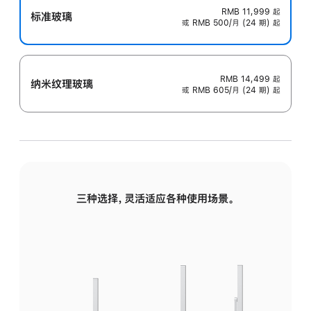
RMB 11,999
起
标准玻璃
或 RMB 500/月 (24 期) 起
RMB 14,499
起
纳米纹理玻璃
或 RMB 605/月 (24 期) 起
三种选择，灵活适应各种使用场景。
标