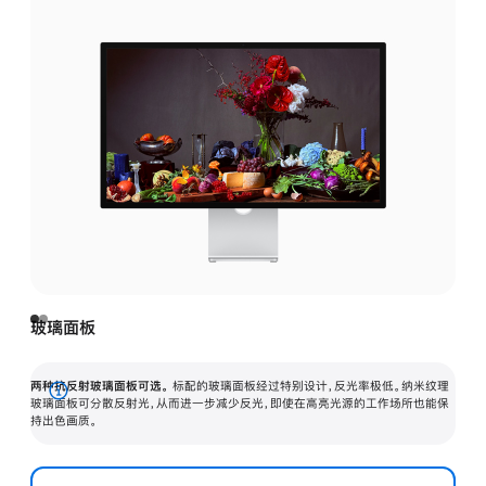
玻璃面板
两种抗反射玻璃面板可选。
标配的玻璃面板经过特别设计，反光率极低。纳米纹理
展
玻璃面板可分散反射光，从而进一步减少反光，即使在高亮光源的工作场所也能保
持出色画质。
开