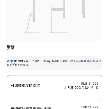
支架
选择你合用的支架。
Studio Display 有两种支架和一种支架转换器可选，以满足
展
你的各种安装需求。
开
RMB 11,999
可调倾斜度的支架
或 RMB 500/月 (24 期) 起
RMB 14,999
可调倾斜度及高‍度的支‍架