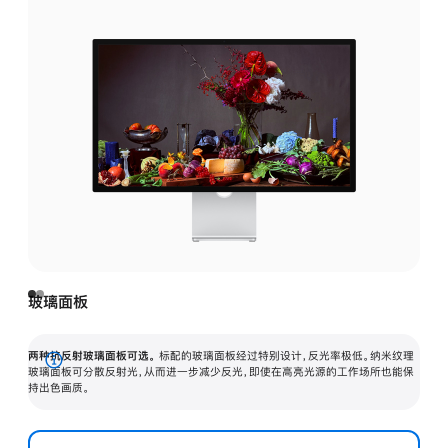
玻璃面板
两种抗反射玻璃面板可选。
标配的玻璃面板经过特别设计，反光率极低。纳米纹理
展
玻璃面板可分散反射光，从而进一步减少反光，即使在高亮光源的工作场所也能保
持出色画质。
开