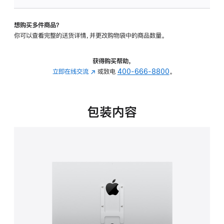
VESA
支
想购买多件商品？
架
你可以查看完整的送货详情，并更改购物袋中的商品数量。
转
换
器
获得购买帮助，
的
立即在线交流
(在
或致电
400-666-8800
。
分
新
期
窗
付
口
包装内容
款
中
选
打
项)
开)