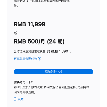
务
获得长达 3 年的技术支持和意外损坏保修服
务。
计
划
(适
RMB 11,999
用
于
或
Studio
RMB 500/月 (24 期)
Display
含增值税及其他法定税费
：约 RMB 1,390
脚
‡。
注
可享免息分期付款
(Studio
Display
-
添加到购物袋
标
准
需要考虑一下？
玻
将此设备加入你的收藏，即可先保留全部配置选择，之后随时
璃
回来再继续选购。
面
板
收藏
-