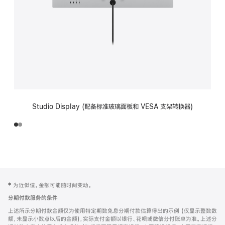
Studio Display (配备标准玻璃面板和 VESA 支架转换器)
网
脚
‡ 为近似值。金额可能随时间变动。
注
页
分期付款服务的条件
页
上述所示分期付款金额仅为使用特定期数免息分期付款估算得出的示例 (仅显示整数数
脚
额，未显示小数点以后的金额)，实际支付金额以银行、花呗或微信分付账单为准。上述分