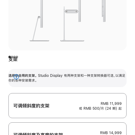
支架
选择你合用的支架。
Studio Display 有两种支架和一种支架转换器可选，以满足
展
你的各种安装需求。
开
RMB 11,999
可调倾斜度的支架
或 RMB 500/月 (24 期) 起
RMB 14,999
可调倾斜度及高‍度的支‍架