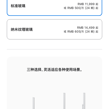
RMB 11,999
起
标准玻璃
或 RMB 500/月 (24 期) 起
RMB 14,499
起
纳米纹理玻璃
或 RMB 605/月 (24 期) 起
三种选择，灵活适应各种使用场景。
标