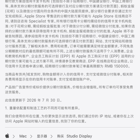
期付款方案由信用卡发卡机构 (包括但不限于招商银行、中国建设银行、中国工商银行
等，具体支持分期付款服务的可选择银行及对应分期付款方案请见付款页面)、蚂蚁金服
(花呗) 以及微信分付面向符合条件的中国大陆居民提供。部分银行会要求你通过支付
宝完成购买。Apple Store 零售店的分期付款方案可能与 Apple Store 在线商店不
同，请到店咨询 Specialist 专家。所有银行信用卡分期均需经你的信用卡发卡机构批
准；对于花呗分期，需经蚂蚁金服批准；对于微信分付分期，需经微信分付批准。如果你选
择的分期付款方案未获得信用卡发卡机构、蚂蚁金服或微信分付的批准，Apple 将不会
被告知原因。请参阅信用卡发卡机构 (包括但不限于招商银行、中国建设银行、中国工商
银行等，具体支持分期付款服务的可选择银行请见付款页面) 网站、支付宝网站和微信
分付服务页面，了解相关条件、费用和收费。订单可能需要满足特定金额要求，不同免息
分期期数对应的最低限额可能有所不同。上述分期付款服务只适用于个人消费者。企业
和教育机构客户、企业员工购买计划 (EPP) 和 Apple 员工购买计划 (EPP) 适用的分
期付款方案可能与上述方案不同，详情请参见教育商店、EPP 在线商店和企业商店。公
司信用卡无资格申请分期。招商银行分期付款单笔订单最高限额为 RMB 150000。
当商品有货并/或发货时，购物金额将计入你的信用卡、支付宝或微信分付账单。相关财
务费用将显示在你的信用卡对账单、支付宝或微信账户中。
产品按广告宣传价或标价提供分期付款服务。价格包含增值税。所有订单均可享受免费
送货服务。
此信息更新于 2026 年 7 月 30 日。
1. 重量依配置和制造工艺的不同而可能有所差异。
我们会使用你所在位置，为你更快显示送货选项。我们通过你的 IP 地址，或者你在上次
访问 Apple 网站时输入的位置信息，找到了你的位置。
Mac
显示器
购买 Studio Display