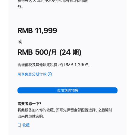
务
获得长达 3 年的技术支持和意外损坏保修服
务。
计
划
(适
RMB 11,999
用
于
或
Studio
RMB 500/月 (24 期)
Display
含增值税及其他法定税费
：约 RMB 1,390
脚
‡。
注
可享免息分期付款
(Studio
Display
-
添加到购物袋
标
准
需要考虑一下？
玻
将此设备加入你的收藏，即可先保留全部配置选择，之后随时
璃
回来再继续选购。
面
板
收藏
-