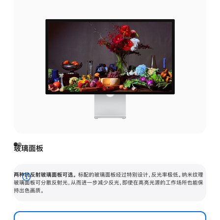
玻璃面板
两种抗反射玻璃面板可选。
标配的玻璃面板经过特别设计，反光率极低。纳米纹理
展
玻璃面板可分散反射光，从而进一步减少反光，即使在高亮光源的工作场所也能保
持出色画质。
开