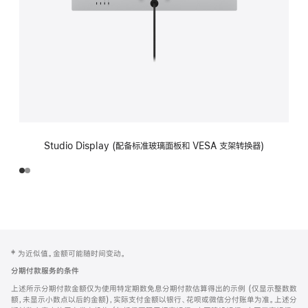
Studio Display (配备标准玻璃面板和 VESA 支架转换器)
网
脚
‡ 为近似值。金额可能随时间变动。
注
页
分期付款服务的条件
页
上述所示分期付款金额仅为使用特定期数免息分期付款估算得出的示例 (仅显示整数数
脚
额，未显示小数点以后的金额)，实际支付金额以银行、花呗或微信分付账单为准。上述分