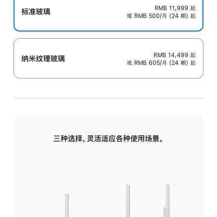
RMB 11,999
起
标准玻璃
或 RMB 500/月 (24 期) 起
RMB 14,499
起
纳米纹理玻璃
或 RMB 605/月 (24 期) 起
三种选择，灵活适应各种使用场景。
标