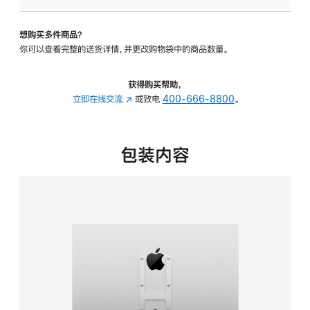
VESA
支
想购买多件商品？
架
你可以查看完整的送货详情，并更改购物袋中的商品数量。
转
换
器
获得购买帮助，
的
立即在线交流
(在
或致电
400-666-8800
。
分
新
期
窗
付
口
包装内容
款
中
选
打
项)
开)