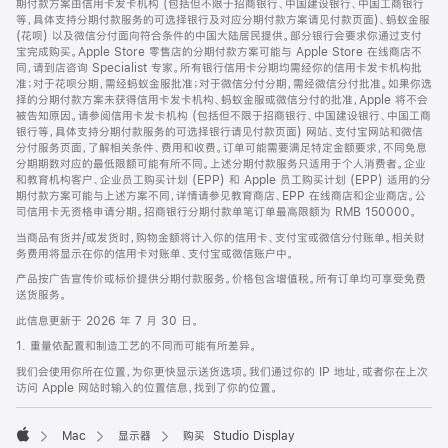
期付款方案由信用卡发卡机构 (包括但不限于招商银行、中国建设银行、中国工商银行
等，具体支持分期付款服务的可选择银行及对应分期付款方案请见付款页面)、蚂蚁金服
(花呗) 以及微信分付面向符合条件的中国大陆居民提供。部分银行会要求你通过支付
宝完成购买。Apple Store 零售店的分期付款方案可能与 Apple Store 在线商店不
同，请到店咨询 Specialist 专家。所有银行信用卡分期均需经你的信用卡发卡机构批
准；对于花呗分期，需经蚂蚁金服批准；对于微信分付分期，需经微信分付批准。如果你选
择的分期付款方案未获得信用卡发卡机构、蚂蚁金服或微信分付的批准，Apple 将不会
被告知原因。请参阅信用卡发卡机构 (包括但不限于招商银行、中国建设银行、中国工商
银行等，具体支持分期付款服务的可选择银行请见付款页面) 网站、支付宝网站和微信
分付服务页面，了解相关条件、费用和收费。订单可能需要满足特定金额要求，不同免息
分期期数对应的最低限额可能有所不同。上述分期付款服务只适用于个人消费者。企业
和教育机构客户、企业员工购买计划 (EPP) 和 Apple 员工购买计划 (EPP) 适用的分
期付款方案可能与上述方案不同，详情请参见教育商店、EPP 在线商店和企业商店。公
司信用卡无资格申请分期。招商银行分期付款单笔订单最高限额为 RMB 150000。
当商品有货并/或发货时，购物金额将计入你的信用卡、支付宝或微信分付账单。相关财
务费用将显示在你的信用卡对账单、支付宝或微信账户中。
产品按广告宣传价或标价提供分期付款服务。价格包含增值税。所有订单均可享受免费
送货服务。
此信息更新于 2026 年 7 月 30 日。
1. 重量依配置和制造工艺的不同而可能有所差异。
我们会使用你所在位置，为你更快显示送货选项。我们通过你的 IP 地址，或者你在上次
访问 Apple 网站时输入的位置信息，找到了你的位置。
Mac
显示器
购买 Studio Display