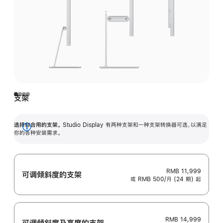
支架
选择你合用的支架。
Studio Display 有两种支架和一种支架转换器可选，以满足
展
你的各种安装需求。
开
RMB 11,999
可调倾斜度的支架
或 RMB 500/月 (24 期) 起
RMB 14,999
可调倾斜度及高‍度的支‍架