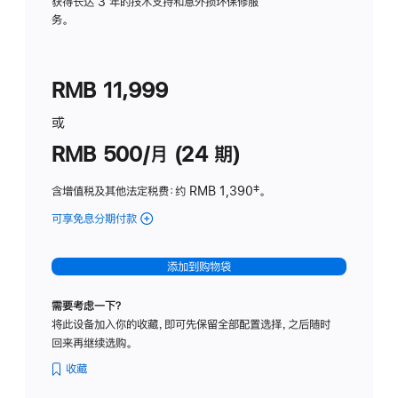
务
获得长达 3 年的技术支持和意外损坏保修服
务。
计
划
(适
RMB 11,999
用
于
或
Studio
RMB 500/月 (24 期)
Display
含增值税及其他法定税费
：约 RMB 1,390
脚
‡。
注
可享免息分期付款
(Studio
Display
-
添加到购物袋
标
准
需要考虑一下？
玻
将此设备加入你的收藏，即可先保留全部配置选择，之后随时
璃
回来再继续选购。
面
板
收藏
-