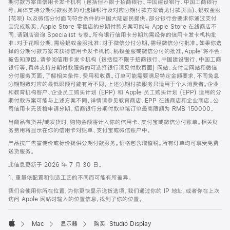
期付款方案由信用卡发卡机构 (包括但不限于招商银行、中国建设银行、中国工商银行
等，具体支持分期付款服务的可选择银行及对应分期付款方案请见付款页面)、蚂蚁金服
(花呗) 以及微信分付面向符合条件的中国大陆居民提供。部分银行会要求你通过支付
宝完成购买。Apple Store 零售店的分期付款方案可能与 Apple Store 在线商店不
同，请到店咨询 Specialist 专家。所有银行信用卡分期均需经你的信用卡发卡机构批
准；对于花呗分期，需经蚂蚁金服批准；对于微信分付分期，需经微信分付批准。如果你选
择的分期付款方案未获得信用卡发卡机构、蚂蚁金服或微信分付的批准，Apple 将不会
被告知原因。请参阅信用卡发卡机构 (包括但不限于招商银行、中国建设银行、中国工商
银行等，具体支持分期付款服务的可选择银行请见付款页面) 网站、支付宝网站和微信
分付服务页面，了解相关条件、费用和收费。订单可能需要满足特定金额要求，不同免息
分期期数对应的最低限额可能有所不同。上述分期付款服务只适用于个人消费者。企业
和教育机构客户、企业员工购买计划 (EPP) 和 Apple 员工购买计划 (EPP) 适用的分
期付款方案可能与上述方案不同，详情请参见教育商店、EPP 在线商店和企业商店。公
司信用卡无资格申请分期。招商银行分期付款单笔订单最高限额为 RMB 150000。
当商品有货并/或发货时，购物金额将计入你的信用卡、支付宝或微信分付账单。相关财
务费用将显示在你的信用卡对账单、支付宝或微信账户中。
产品按广告宣传价或标价提供分期付款服务。价格包含增值税。所有订单均可享受免费
送货服务。
此信息更新于 2026 年 7 月 30 日。
1. 重量依配置和制造工艺的不同而可能有所差异。
我们会使用你所在位置，为你更快显示送货选项。我们通过你的 IP 地址，或者你在上次
访问 Apple 网站时输入的位置信息，找到了你的位置。
Mac
显示器
购买 Studio Display