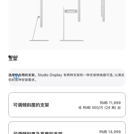
支架
选择你合用的支架。
Studio Display 有两种支架和一种支架转换器可选，以满足
展
你的各种安装需求。
开
RMB 11,999
可调倾斜度的支架
或 RMB 500/月 (24 期) 起
RMB 14,999
可调倾斜度及高‍度的支‍架