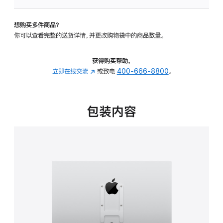
VESA
支
想购买多件商品？
架
你可以查看完整的送货详情，并更改购物袋中的商品数量。
转
换
器
获得购买帮助，
的
立即在线交流
(在
或致电
400-666-8800
。
分
新
期
窗
付
口
包装内容
款
中
选
打
项)
开)