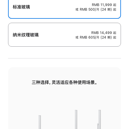
RMB 11,999
起
标准玻璃
或 RMB 500/月 (24 期) 起
RMB 14,499
起
纳米纹理玻璃
或 RMB 605/月 (24 期) 起
三种选择，灵活适应各种使用场景。
标