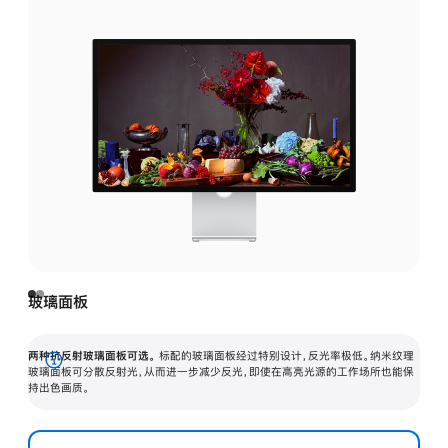
玻璃面板
两种抗反射玻璃面板可选。
标配的玻璃面板经过特别设计，反光率极低。纳米纹理
展
玻璃面板可分散反射光，从而进一步减少反光，即使在高亮光源的工作场所也能保
持出色画质。
开