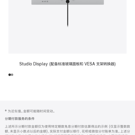
Studio Display (配备标准玻璃面板和 VESA 支架转换器)
网
脚
‡ 为近似值。金额可能随时间变动。
注
页
分期付款服务的条件
页
上述所示分期付款金额仅为使用特定期数免息分期付款估算得出的示例 (仅显示整数数
脚
额，未显示小数点以后的金额)，实际支付金额以银行、花呗或微信分付账单为准。上述分