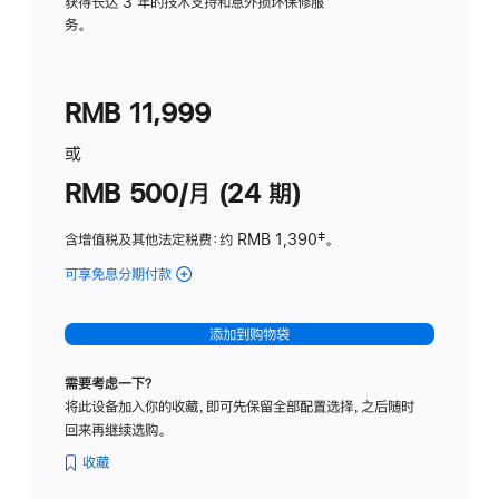
务
获得长达 3 年的技术支持和意外损坏保修服
务。
计
划
(适
RMB 11,999
用
于
或
Studio
RMB 500/月 (24 期)
Display
含增值税及其他法定税费
：约 RMB 1,390
脚
‡。
注
可享免息分期付款
(Studio
Display
-
添加到购物袋
标
准
需要考虑一下？
玻
将此设备加入你的收藏，即可先保留全部配置选择，之后随时
璃
回来再继续选购。
面
板
收藏
-