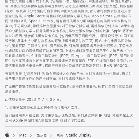
期付款方案由信用卡发卡机构 (包括但不限于招商银行、中国建设银行、中国工商银行
等，具体支持分期付款服务的可选择银行及对应分期付款方案请见付款页面)、蚂蚁金服
(花呗) 以及微信分付面向符合条件的中国大陆居民提供。部分银行会要求你通过支付
宝完成购买。Apple Store 零售店的分期付款方案可能与 Apple Store 在线商店不
同，请到店咨询 Specialist 专家。所有银行信用卡分期均需经你的信用卡发卡机构批
准；对于花呗分期，需经蚂蚁金服批准；对于微信分付分期，需经微信分付批准。如果你选
择的分期付款方案未获得信用卡发卡机构、蚂蚁金服或微信分付的批准，Apple 将不会
被告知原因。请参阅信用卡发卡机构 (包括但不限于招商银行、中国建设银行、中国工商
银行等，具体支持分期付款服务的可选择银行请见付款页面) 网站、支付宝网站和微信
分付服务页面，了解相关条件、费用和收费。订单可能需要满足特定金额要求，不同免息
分期期数对应的最低限额可能有所不同。上述分期付款服务只适用于个人消费者。企业
和教育机构客户、企业员工购买计划 (EPP) 和 Apple 员工购买计划 (EPP) 适用的分
期付款方案可能与上述方案不同，详情请参见教育商店、EPP 在线商店和企业商店。公
司信用卡无资格申请分期。招商银行分期付款单笔订单最高限额为 RMB 150000。
当商品有货并/或发货时，购物金额将计入你的信用卡、支付宝或微信分付账单。相关财
务费用将显示在你的信用卡对账单、支付宝或微信账户中。
产品按广告宣传价或标价提供分期付款服务。价格包含增值税。所有订单均可享受免费
送货服务。
此信息更新于 2026 年 7 月 30 日。
1. 重量依配置和制造工艺的不同而可能有所差异。
我们会使用你所在位置，为你更快显示送货选项。我们通过你的 IP 地址，或者你在上次
访问 Apple 网站时输入的位置信息，找到了你的位置。
Mac
显示器
购买 Studio Display