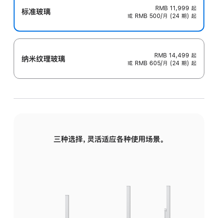
RMB 11,999
起
标准玻璃
或 RMB 500/月 (24 期) 起
RMB 14,499
起
纳米纹理玻璃
或 RMB 605/月 (24 期) 起
三种选择，灵活适应各种使用场景。
标