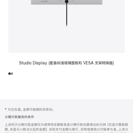
Studio Display (配备标准玻璃面板和 VESA 支架转换器)
网
脚
‡ 为近似值。金额可能随时间变动。
注
页
分期付款服务的条件
页
上述所示分期付款金额仅为使用特定期数免息分期付款估算得出的示例 (仅显示整数数
脚
额，未显示小数点以后的金额)，实际支付金额以银行、花呗或微信分付账单为准。上述分