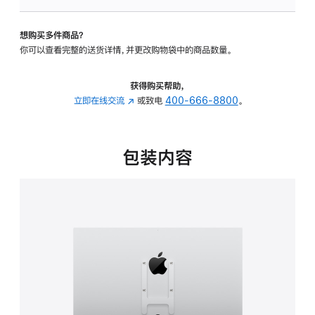
VESA
支
想购买多件商品？
架
你可以查看完整的送货详情，并更改购物袋中的商品数量。
转
换
器
获得购买帮助，
的
立即在线交流
(在
或致电
400-666-8800
。
分
新
期
窗
付
口
包装内容
款
中
选
打
项)
开)