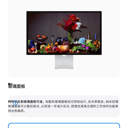
玻璃面板
两种抗反射玻璃面板可选。
标配的玻璃面板经过特别设计，反光率极低。纳米纹理
展
玻璃面板可分散反射光，从而进一步减少反光，即使在高亮光源的工作场所也能保
持出色画质。
开