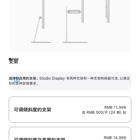
支架
选择你合用的支架。
Studio Display 有两种支架和一种支架转换器可选，以满足
展
你的各种安装需求。
开
RMB 11,999
可调倾斜度的支架
或 RMB 500/月 (24 期) 起
RMB 14,999
可调倾斜度及高‍度的支‍架