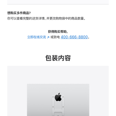
VESA
支
想购买多件商品？
架
你可以查看完整的送货详情，并更改购物袋中的商品数量。
转
换
器
获得购买帮助，
的
立即在线交流
(在
或致电
400-666-8800
。
分
新
期
窗
付
口
包装内容
款
中
选
打
项)
开)