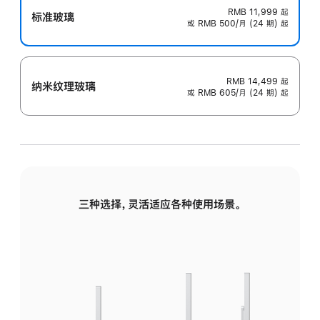
RMB 11,999
起
标准玻璃
或 RMB 500/月 (24 期) 起
RMB 14,499
起
纳米纹理玻璃
或 RMB 605/月 (24 期) 起
三种选择，灵活适应各种使用场景。
标