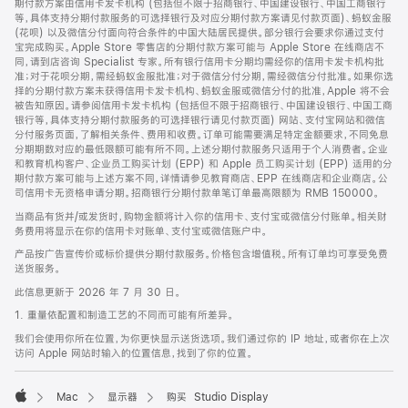
期付款方案由信用卡发卡机构 (包括但不限于招商银行、中国建设银行、中国工商银行
等，具体支持分期付款服务的可选择银行及对应分期付款方案请见付款页面)、蚂蚁金服
(花呗) 以及微信分付面向符合条件的中国大陆居民提供。部分银行会要求你通过支付
宝完成购买。Apple Store 零售店的分期付款方案可能与 Apple Store 在线商店不
同，请到店咨询 Specialist 专家。所有银行信用卡分期均需经你的信用卡发卡机构批
准；对于花呗分期，需经蚂蚁金服批准；对于微信分付分期，需经微信分付批准。如果你选
择的分期付款方案未获得信用卡发卡机构、蚂蚁金服或微信分付的批准，Apple 将不会
被告知原因。请参阅信用卡发卡机构 (包括但不限于招商银行、中国建设银行、中国工商
银行等，具体支持分期付款服务的可选择银行请见付款页面) 网站、支付宝网站和微信
分付服务页面，了解相关条件、费用和收费。订单可能需要满足特定金额要求，不同免息
分期期数对应的最低限额可能有所不同。上述分期付款服务只适用于个人消费者。企业
和教育机构客户、企业员工购买计划 (EPP) 和 Apple 员工购买计划 (EPP) 适用的分
期付款方案可能与上述方案不同，详情请参见教育商店、EPP 在线商店和企业商店。公
司信用卡无资格申请分期。招商银行分期付款单笔订单最高限额为 RMB 150000。
当商品有货并/或发货时，购物金额将计入你的信用卡、支付宝或微信分付账单。相关财
务费用将显示在你的信用卡对账单、支付宝或微信账户中。
产品按广告宣传价或标价提供分期付款服务。价格包含增值税。所有订单均可享受免费
送货服务。
此信息更新于 2026 年 7 月 30 日。
1. 重量依配置和制造工艺的不同而可能有所差异。
我们会使用你所在位置，为你更快显示送货选项。我们通过你的 IP 地址，或者你在上次
访问 Apple 网站时输入的位置信息，找到了你的位置。
Mac
显示器
购买 Studio Display