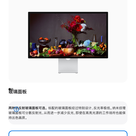
玻璃面板
两种抗反射玻璃面板可选。
标配的玻璃面板经过特别设计，反光率极低。纳米纹理
展
玻璃面板可分散反射光，从而进一步减少反光，即使在高亮光源的工作场所也能保
持出色画质。
开