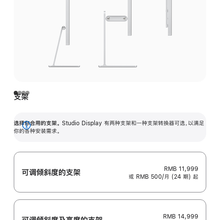
支架
选择你合用的支架。
Studio Display 有两种支架和一种支架转换器可选，以满足
展
你的各种安装需求。
开
RMB 11,999
可调倾斜度的支架
或 RMB 500/月 (24 期) 起
RMB 14,999
可调倾斜度及高‍度的支‍架