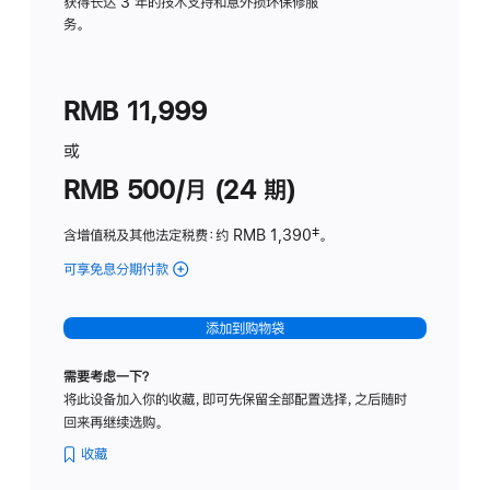
务
获得长达 3 年的技术支持和意外损坏保修服
务。
计
划
(适
RMB 11,999
用
于
或
Studio
RMB 500/月 (24 期)
Display
含增值税及其他法定税费
：约 RMB 1,390
脚
‡。
注
可享免息分期付款
(Studio
Display
-
添加到购物袋
标
准
需要考虑一下？
玻
将此设备加入你的收藏，即可先保留全部配置选择，之后随时
璃
回来再继续选购。
面
板
收藏
-