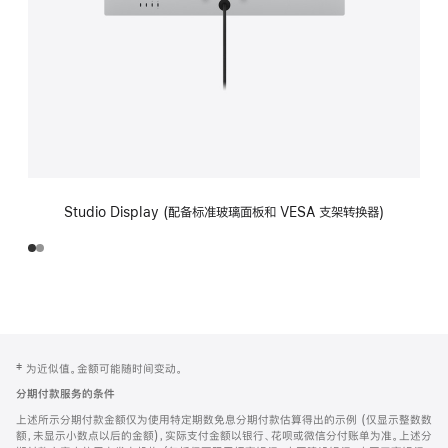
Studio Display (配备标准玻璃面板和 VESA 支架转换器)
网
脚
‡ 为近似值。金额可能随时间变动。
注
页
分期付款服务的条件
页
上述所示分期付款金额仅为使用特定期数免息分期付款估算得出的示例 (仅显示整数数
脚
额，未显示小数点以后的金额)，实际支付金额以银行、花呗或微信分付账单为准。上述分