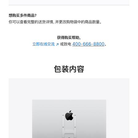
VESA
支
想购买多件商品？
架
你可以查看完整的送货详情，并更改购物袋中的商品数量。
转
换
器
获得购买帮助，
的
立即在线交流
(在
或致电
400-666-8800
。
分
新
期
窗
付
口
包装内容
款
中
选
打
项)
开)