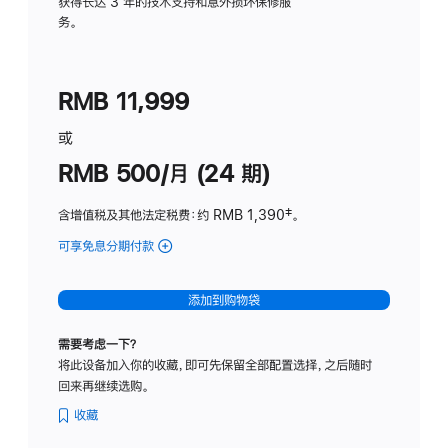
务
获得长达 3 年的技术支持和意外损坏保修服
务。
计
划
(适
RMB 11,999
用
于
或
Studio
RMB 500/月 (24 期)
Display
含增值税及其他法定税费
：约 RMB 1,390
脚
‡。
注
可享免息分期付款
(Studio
Display
-
添加到购物袋
标
准
需要考虑一下？
玻
将此设备加入你的收藏，即可先保留全部配置选择，之后随时
璃
回来再继续选购。
面
板
收藏
-