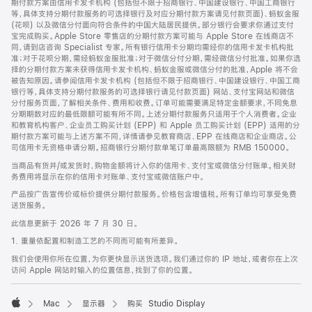
期付款方案由信用卡发卡机构 (包括但不限于招商银行、中国建设银行、中国工商银行
等，具体支持分期付款服务的可选择银行及对应分期付款方案请见付款页面)、蚂蚁金服
(花呗) 以及微信分付面向符合条件的中国大陆居民提供。部分银行会要求你通过支付
宝完成购买。Apple Store 零售店的分期付款方案可能与 Apple Store 在线商店不
同，请到店咨询 Specialist 专家。所有银行信用卡分期均需经你的信用卡发卡机构批
准；对于花呗分期，需经蚂蚁金服批准；对于微信分付分期，需经微信分付批准。如果你选
择的分期付款方案未获得信用卡发卡机构、蚂蚁金服或微信分付的批准，Apple 将不会
被告知原因。请参阅信用卡发卡机构 (包括但不限于招商银行、中国建设银行、中国工商
银行等，具体支持分期付款服务的可选择银行请见付款页面) 网站、支付宝网站和微信
分付服务页面，了解相关条件、费用和收费。订单可能需要满足特定金额要求，不同免息
分期期数对应的最低限额可能有所不同。上述分期付款服务只适用于个人消费者。企业
和教育机构客户、企业员工购买计划 (EPP) 和 Apple 员工购买计划 (EPP) 适用的分
期付款方案可能与上述方案不同，详情请参见教育商店、EPP 在线商店和企业商店。公
司信用卡无资格申请分期。招商银行分期付款单笔订单最高限额为 RMB 150000。
当商品有货并/或发货时，购物金额将计入你的信用卡、支付宝或微信分付账单。相关财
务费用将显示在你的信用卡对账单、支付宝或微信账户中。
产品按广告宣传价或标价提供分期付款服务。价格包含增值税。所有订单均可享受免费
送货服务。
此信息更新于 2026 年 7 月 30 日。
1. 重量依配置和制造工艺的不同而可能有所差异。
我们会使用你所在位置，为你更快显示送货选项。我们通过你的 IP 地址，或者你在上次
访问 Apple 网站时输入的位置信息，找到了你的位置。
Mac
显示器
购买 Studio Display