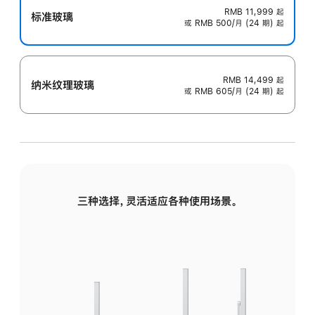
RMB 11,999
起
标准玻璃
或 RMB 500/月 (24 期) 起
RMB 14,499
起
纳米纹理玻璃
或 RMB 605/月 (24 期) 起
三种选择，灵活适应各种使用场景。
标