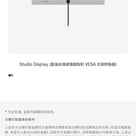
Studio Display (配备标准玻璃面板和 VESA 支架转换器)
网
脚
‡ 为近似值。金额可能随时间变动。
注
页
分期付款服务的条件
页
上述所示分期付款金额仅为使用特定期数免息分期付款估算得出的示例 (仅显示整数数
脚
额，未显示小数点以后的金额)，实际支付金额以银行、花呗或微信分付账单为准。上述分