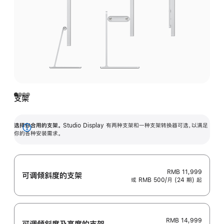
支架
选择你合用的支架。
Studio Display 有两种支架和一种支架转换器可选，以满足
展
你的各种安装需求。
开
RMB 11,999
可调倾斜度的支架
或 RMB 500/月 (24 期) 起
RMB 14,999
可调倾斜度及高‍度的支‍架