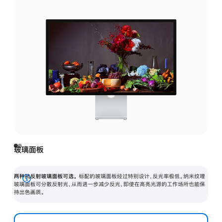
玻璃面板
两种抗反射玻璃面板可选。
标配的玻璃面板经过特别设计，反光率极低。纳米纹理
展
玻璃面板可分散反射光，从而进一步减少反光，即使在高亮光源的工作场所也能保
持出色画质。
开