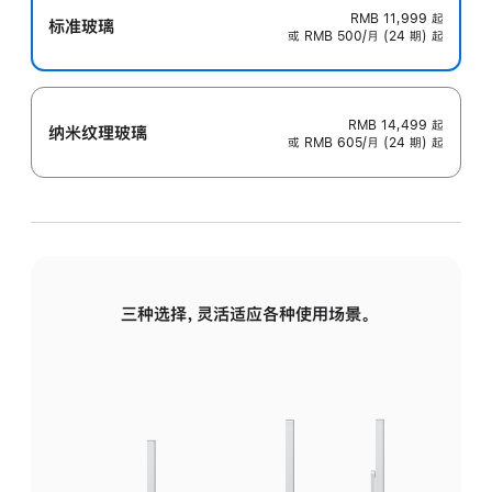
RMB 11,999
起
标准玻璃
或 RMB 500/月 (24 期) 起
RMB 14,499
起
纳米纹理玻璃
或 RMB 605/月 (24 期) 起
三种选择，灵活适应各种使用场景。
标