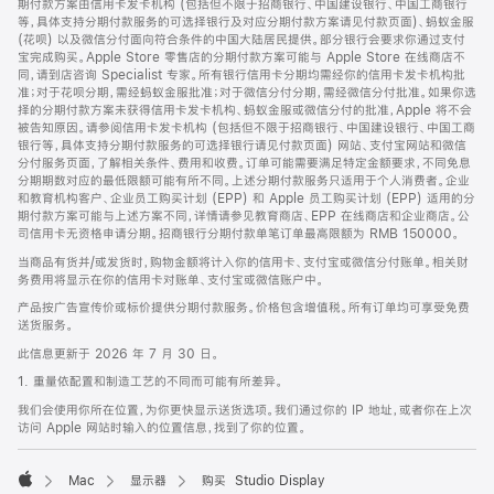
期付款方案由信用卡发卡机构 (包括但不限于招商银行、中国建设银行、中国工商银行
等，具体支持分期付款服务的可选择银行及对应分期付款方案请见付款页面)、蚂蚁金服
(花呗) 以及微信分付面向符合条件的中国大陆居民提供。部分银行会要求你通过支付
宝完成购买。Apple Store 零售店的分期付款方案可能与 Apple Store 在线商店不
同，请到店咨询 Specialist 专家。所有银行信用卡分期均需经你的信用卡发卡机构批
准；对于花呗分期，需经蚂蚁金服批准；对于微信分付分期，需经微信分付批准。如果你选
择的分期付款方案未获得信用卡发卡机构、蚂蚁金服或微信分付的批准，Apple 将不会
被告知原因。请参阅信用卡发卡机构 (包括但不限于招商银行、中国建设银行、中国工商
银行等，具体支持分期付款服务的可选择银行请见付款页面) 网站、支付宝网站和微信
分付服务页面，了解相关条件、费用和收费。订单可能需要满足特定金额要求，不同免息
分期期数对应的最低限额可能有所不同。上述分期付款服务只适用于个人消费者。企业
和教育机构客户、企业员工购买计划 (EPP) 和 Apple 员工购买计划 (EPP) 适用的分
期付款方案可能与上述方案不同，详情请参见教育商店、EPP 在线商店和企业商店。公
司信用卡无资格申请分期。招商银行分期付款单笔订单最高限额为 RMB 150000。
当商品有货并/或发货时，购物金额将计入你的信用卡、支付宝或微信分付账单。相关财
务费用将显示在你的信用卡对账单、支付宝或微信账户中。
产品按广告宣传价或标价提供分期付款服务。价格包含增值税。所有订单均可享受免费
送货服务。
此信息更新于 2026 年 7 月 30 日。
1. 重量依配置和制造工艺的不同而可能有所差异。
我们会使用你所在位置，为你更快显示送货选项。我们通过你的 IP 地址，或者你在上次
访问 Apple 网站时输入的位置信息，找到了你的位置。
Mac
显示器
购买 Studio Display