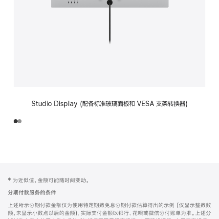
Studio Display (配备标准玻璃面板和 VESA 支架转换器)
网
脚
‡ 为近似值。金额可能随时间变动。
注
页
分期付款服务的条件
页
上述所示分期付款金额仅为使用特定期数免息分期付款估算得出的示例 (仅显示整数数
脚
额，未显示小数点以后的金额)，实际支付金额以银行、花呗或微信分付账单为准。上述分