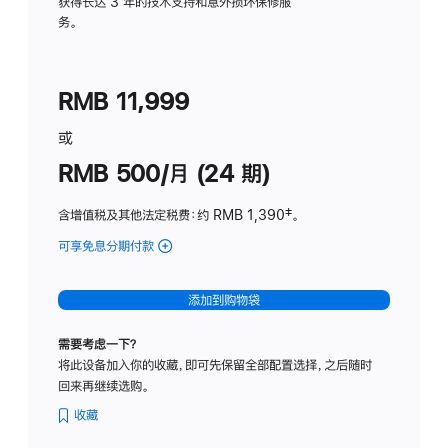
务
获得长达 3 年的技术支持和意外损坏保修服
务。
计
划
(适
RMB 11,999
用
于
或
Studio
RMB 500/月 (24 期)
Display
含增值税及其他法定税费
：约 RMB 1,390
脚
‡。
注
可享免息分期付款
(Studio
Display
-
添加到购物袋
标
准
需要考虑一下？
玻
将此设备加入你的收藏，即可先保留全部配置选择，之后随时
璃
回来再继续选购。
面
板
收藏
-