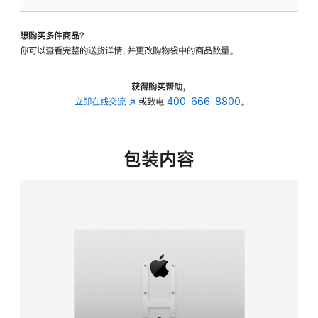
VESA
支
想购买多件商品？
架
你可以查看完整的送货详情，并更改购物袋中的商品数量。
转
换
器
获得购买帮助，
的
立即在线交流
(在
或致电
400-666-8800
。
分
新
期
窗
付
口
包装内容
款
中
选
打
项)
开)