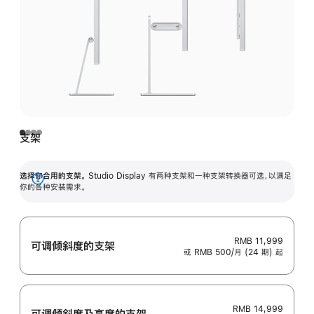
支架
选择你合用的支架。
Studio Display 有两种支架和一种支架转换器可选，以满足
展
你的各种安装需求。
开
RMB 11,999
可调倾斜度的支架
或 RMB 500/月 (24 期) 起
RMB 14,999
可调倾斜度及高‍度的支‍架