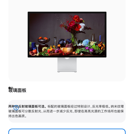
玻璃面板
两种抗反射玻璃面板可选。
标配的玻璃面板经过特别设计，反光率极低。纳米纹理
展
玻璃面板可分散反射光，从而进一步减少反光，即使在高亮光源的工作场所也能保
持出色画质。
开