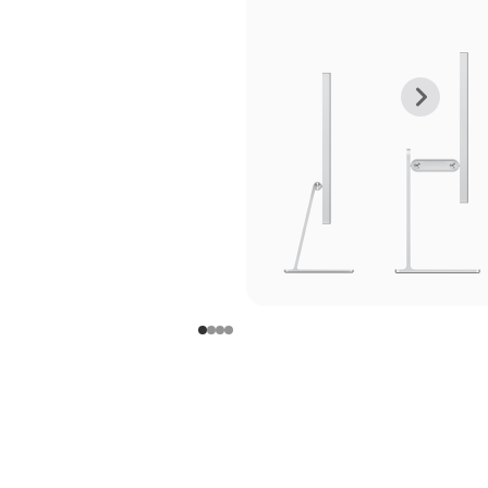
上
下
一
一
张
张
图
图
库
库
图
图
片
片
-
-
支
支
架
架