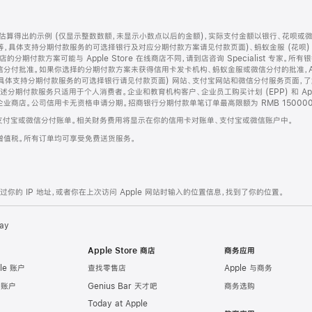
算得出的示例 (仅显示整数数额，未显示小数点以后的金额)，实际支付金额以银行、花呗或
等，具体支持分期付款服务的可选择银行及对应分期付款方案请见付款页面)、蚂蚁金服 (花呗
售店的分期付款方案可能与 Apple Store 在线商店不同，请到店咨询 Specialist 专
分付批准。如果你选择的分期付款方案未获得信用卡发卡机构、蚂蚁金服或微信分付的批准，Ap
具体支持分期付款服务的可选择银行请见付款页面) 网站、支付宝网站和微信分付服务页面，
期付款服务只适用于个人消费者。企业和教育机构客户、企业员工购买计划 (EPP) 和 Appl
企业商店。公司信用卡无资格申请分期。招商银行分期付款单笔订单最高限额为 RMB 150000
支付宝或微信分付账单。相关财务费用将显示在你的信用卡对账单、支付宝或微信账户中。
增值税。所有订单均可享受免费送货服务。
的 IP 地址，或者你在上次访问 Apple 网站时输入的位置信息，找到了你的位置。
ay
Apple Store 商店
商务应用
le 账户
查找零售店
Apple 与商务
e 账户
Genius Bar 天才吧
商务选购
Today at Apple