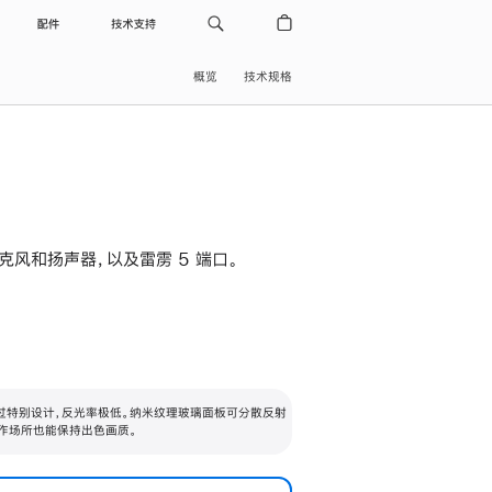
配件
技术支持
概览
技术规格
级麦克风和扬声器，以及雷雳 5 端口。
过特别设计，反光率极低。纳米纹理玻璃面板可分散反射
作场所也能保持出色画质。