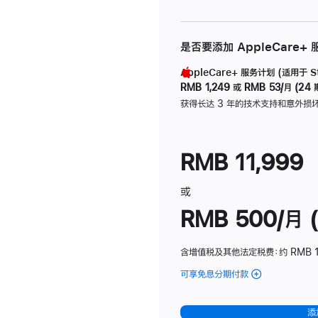
是否要添加 AppleCare+
AppleCare+ 服务计划 (适用于 Stu
RMB 1,249
或
RMB 53/月 (24 
获得长达 3 年的技术支持和意外损
RMB 11,999
或
RMB 500/月 (
含增值税及其他法定税费
：约 RMB 
可享免息分期付款
(Studio
Display
-
添