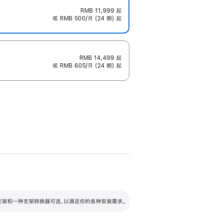
RMB 11,999
起
或 RMB 500/月 (24 期) 起
RMB 14,499
起
或 RMB 605/月 (24 期) 起
配可调倾斜度及高度的支架，额外增加 105
VESA 支架转换器
 有两种支架和一种支架转换器可选，以满足你的各种安装需求。
毫米的高度调节范围。
容的支架 (未随附)