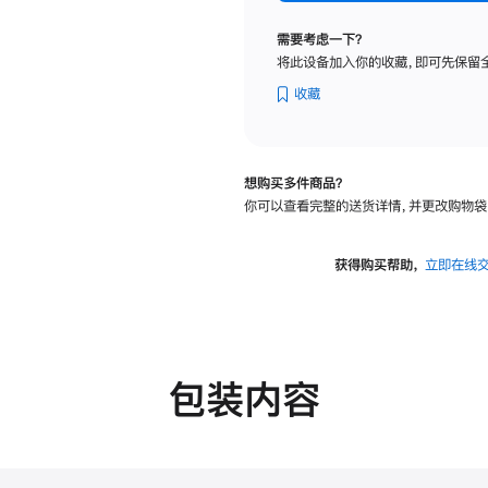
标
准
需要考虑一下？
玻
将此设备加入你的收藏，即可先保留
璃
面
收藏
板
-
VESA
想购买多件商品？
支
你可以查看完整的送货详情，并更改购物袋
架
转
换
获得购买帮助，
立即在线
器
的
分
期
付
包装内容
款
选
项)