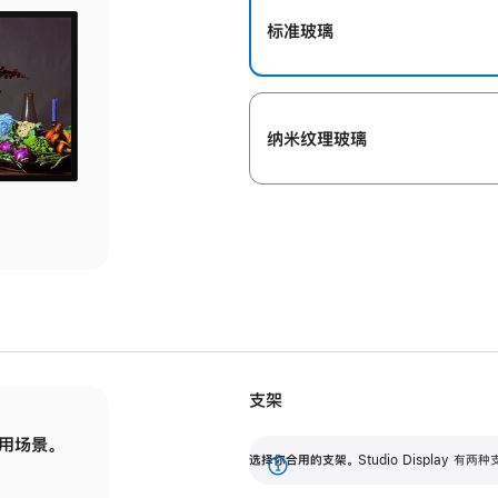
标准玻璃
纳米纹理玻璃
支架
用场景。
标配可调倾斜度的支架，提供 30 度的倾斜度
选
选择你合用的支架。
Studio Display
调节范围。
展