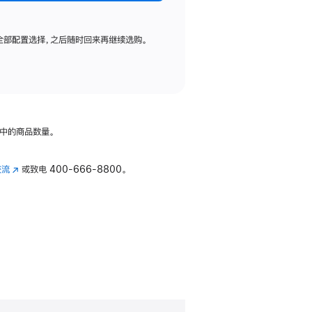
全部配置选择，之后随时回来再继续选购。
中的商品数量。
交流
(在
或致电
400-666-8800。
新
窗
口
中
打
开)