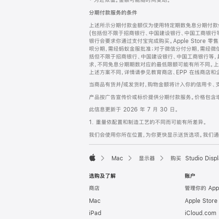
‡ 为近似值。金额可能随时间变动。
注
页
分期付款服务的条件
页
上述所示分期付款金额仅为使用特定期数免息分期付款估
脚
(包括但不限于招商银行、中国建设银行、中国工商银行
银行会要求你通过支付宝完成购买。Apple Store 零
呗分期，需经蚂蚁金服批准；对于微信分付分期，需经微信
括但不限于招商银行、中国建设银行、中国工商银行等，
求，不同免息分期期数对应的最低限额可能有所不同。上述分
上述方案不同，详情请参见教育商店、EPP 在线商店和
当商品有货并/或发货时，购物金额将计入你的信用卡、
产品按广告宣传价或标价提供分期付款服务。价格包含
此信息更新于 2026 年 7 月 30 日。
1. 重量依配置和制造工艺的不同而可能有所差异。
我们会使用你所在位置，为你更快显示送货选项。我们通过你
Mac
显示器
购买 Studio Displ
Apple
选购及了解
账户
商店
管理你的 App
Mac
Apple Stor
iPad
iCloud.com