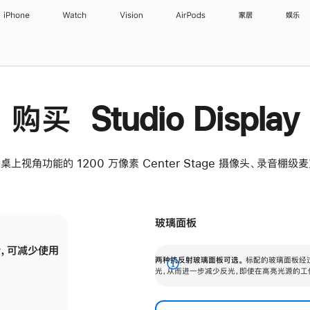
iPhone
Watch
Vision
AirPods
家居
娱乐
购买 Studio Display
桌上视角功能的 1200 万像素 Center Stage 摄像头、录音棚
玻璃面板
，可减少使用
纳米纹理玻璃面板可进一步减少反光，即使在
两种抗反射玻璃面板可选。
标配的玻璃面板经
。
有高亮光源的场所使用，也能保持出色画质。
展
光，从而进一步减少反光，即使在高亮光源的工
开