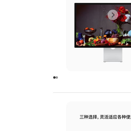
上
下
一
一
张
张
图
图
库
库
图
图
片
片
-
-
玻
玻
璃
璃
三种选择，灵活适应各种使
面
面
板
板