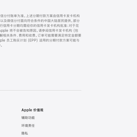
微信分付账单为准。上述分期付款方案由信用卡发卡机构
) 以及微信分付面向符合条件的中国大陆居民提供。部分
家。所有银行信用卡分期均需经你的信用卡发卡机构批准；对于花
ple 将不会被告知原因。请参阅信用卡发卡机构 (包
了解相关条件、费用和收费。订单可能需要满足特定金额要
e 员工购买计划 (EPP) 适用的分期付款方案可能与
。
Apple 价值观
辅助功能
环境责任
隐私