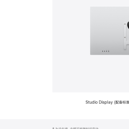
Studio Display (配
网
脚