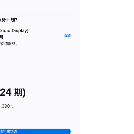
 服务计划？
dio Display)
AppleCare+
添加
期)
服
坏保修服务。
务
计
划
(适
用
于
24 期)
Studio
Display)
1,390
脚
‡。
注
加到购物袋