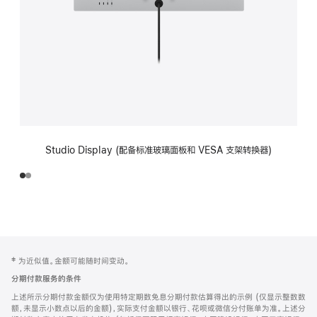
Studio Display (配备标准玻璃面板和 VESA 支架转换器)
网
脚
‡ 为近似值。金额可能随时间变动。
注
页
分期付款服务的条件
页
上述所示分期付款金额仅为使用特定期数免息分期付款估算得出的示例 (仅显示整数数
脚
额，未显示小数点以后的金额)，实际支付金额以银行、花呗或微信分付账单为准。上述分