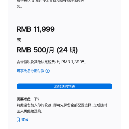
务
获得长达 3 年的技术支持和意外损坏保修服
务。
计
划
(适
RMB 11,999
用
于
或
Studio
RMB 500/月 (24 期)
Display
含增值税及其他法定税费
：约 RMB 1,390
脚
‡。
注
可享免息分期付款
(Studio
Display
-
添加到购物袋
标
准
需要考虑一下？
玻
将此设备加入你的收藏，即可先保留全部配置选择，之后随时
璃
回来再继续选购。
面
板
收藏
-