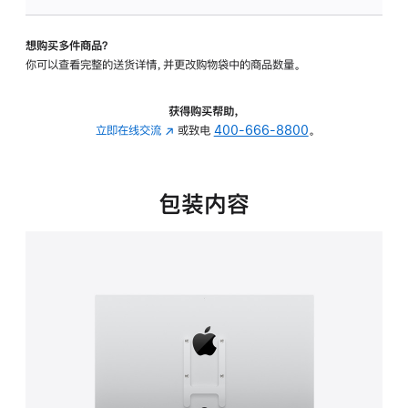
VESA
支
想购买多件商品？
架
你可以查看完整的送货详情，并更改购物袋中的商品数量。
转
换
器
获得购买帮助，
的
立即在线交流
(在
或致电
400-666-8800
。
分
新
期
窗
付
口
包装内容
款
中
选
打
项)
开)