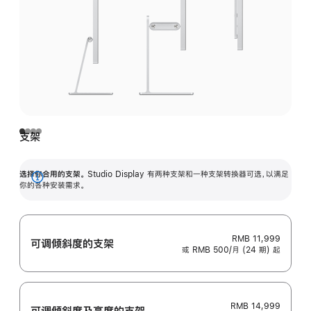
支架
选择你合用的支架。
Studio Display 有两种支架和一种支架转换器可选，以满足
展
你的各种安装需求。
开
RMB 11,999
可调倾斜度的支架
或 RMB 500/月 (24 期) 起
RMB 14,999
可调倾斜度及高‍度的支‍架