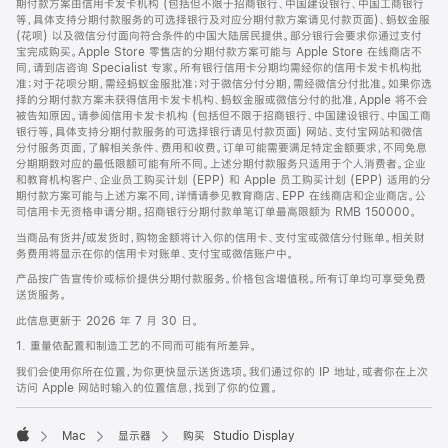
期付款方案由信用卡发卡机构 (包括但不限于招商银行、中国建设银行、中国工商银行
等，具体支持分期付款服务的可选择银行及对应分期付款方案请见付款页面)、蚂蚁金服
(花呗) 以及微信分付面向符合条件的中国大陆居民提供。部分银行会要求你通过支付
宝完成购买。Apple Store 零售店的分期付款方案可能与 Apple Store 在线商店不
同，请到店咨询 Specialist 专家。所有银行信用卡分期均需经你的信用卡发卡机构批
准；对于花呗分期，需经蚂蚁金服批准；对于微信分付分期，需经微信分付批准。如果你选
择的分期付款方案未获得信用卡发卡机构、蚂蚁金服或微信分付的批准，Apple 将不会
被告知原因。请参阅信用卡发卡机构 (包括但不限于招商银行、中国建设银行、中国工商
银行等，具体支持分期付款服务的可选择银行请见付款页面) 网站、支付宝网站和微信
分付服务页面，了解相关条件、费用和收费。订单可能需要满足特定金额要求，不同免息
分期期数对应的最低限额可能有所不同。上述分期付款服务只适用于个人消费者。企业
和教育机构客户、企业员工购买计划 (EPP) 和 Apple 员工购买计划 (EPP) 适用的分
期付款方案可能与上述方案不同，详情请参见教育商店、EPP 在线商店和企业商店。公
司信用卡无资格申请分期。招商银行分期付款单笔订单最高限额为 RMB 150000。
当商品有货并/或发货时，购物金额将计入你的信用卡、支付宝或微信分付账单。相关财
务费用将显示在你的信用卡对账单、支付宝或微信账户中。
产品按广告宣传价或标价提供分期付款服务。价格包含增值税。所有订单均可享受免费
送货服务。
此信息更新于 2026 年 7 月 30 日。
1. 重量依配置和制造工艺的不同而可能有所差异。
我们会使用你所在位置，为你更快显示送货选项。我们通过你的 IP 地址，或者你在上次
访问 Apple 网站时输入的位置信息，找到了你的位置。
Mac
显示器
购买 Studio Display