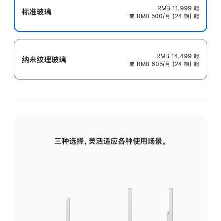
RMB 11,999
起
标准玻璃
或 RMB 500/月 (24 期) 起
RMB 14,499
起
纳米纹理玻璃
或 RMB 605/月 (24 期) 起
三种选择，灵活适应各种使用场景。
标