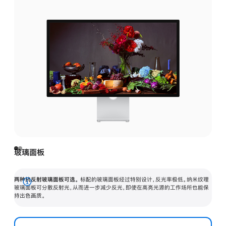
玻璃面板
两种抗反射玻璃面板可选。
标配的玻璃面板经过特别设计，反光率极低。纳米纹理
展
玻璃面板可分散反射光，从而进一步减少反光，即使在高亮光源的工作场所也能保
持出色画质。
开