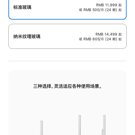
RMB 11,999
起
标准玻璃
或 RMB 500/月 (24 期) 起
RMB 14,499
起
纳米纹理玻璃
或 RMB 605/月 (24 期) 起
三种选择，灵活适应各种使用场景。
标