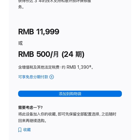
务
获得长达 3 年的技术支持和意外损坏保修服
务。
计
划
(适
RMB 11,999
用
于
或
Studio
RMB 500/月 (24 期)
Display
含增值税及其他法定税费
：约 RMB 1,390
脚
‡。
注
可享免息分期付款
(Studio
Display
-
添加到购物袋
标
准
需要考虑一下？
玻
将此设备加入你的收藏，即可先保留全部配置选择，之后随时
璃
回来再继续选购。
面
板
收藏
-