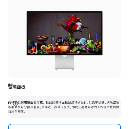
玻璃面板
两种抗反射玻璃面板可选。
标配的玻璃面板经过特别设计，反光率极低。纳米纹理
展
玻璃面板可分散反射光，从而进一步减少反光，即使在高亮光源的工作场所也能保
持出色画质。
开