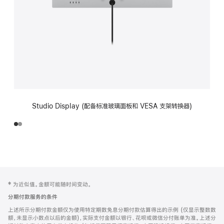
Studio Display (配备标准玻璃面板和 VESA 支架转换器)
网
脚
‡ 为近似值。金额可能随时间变动。
注
页
分期付款服务的条件
页
上述所示分期付款金额仅为使用特定期数免息分期付款估算得出的示例 (仅显示整数数
脚
额，未显示小数点以后的金额)，实际支付金额以银行、花呗或微信分付账单为准。上述分