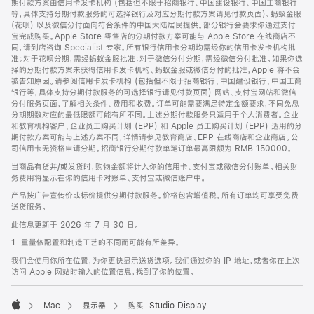
期付款方案由信用卡发卡机构 (包括但不限于招商银行、中国建设银行、中国工商银行
等，具体支持分期付款服务的可选择银行及对应分期付款方案请见付款页面)、蚂蚁金服
(花呗) 以及微信分付面向符合条件的中国大陆居民提供。部分银行会要求你通过支付
宝完成购买。Apple Store 零售店的分期付款方案可能与 Apple Store 在线商店不
同，请到店咨询 Specialist 专家。所有银行信用卡分期均需经你的信用卡发卡机构批
准；对于花呗分期，需经蚂蚁金服批准；对于微信分付分期，需经微信分付批准。如果你选
择的分期付款方案未获得信用卡发卡机构、蚂蚁金服或微信分付的批准，Apple 将不会
被告知原因。请参阅信用卡发卡机构 (包括但不限于招商银行、中国建设银行、中国工商
银行等，具体支持分期付款服务的可选择银行请见付款页面) 网站、支付宝网站和微信
分付服务页面，了解相关条件、费用和收费。订单可能需要满足特定金额要求，不同免息
分期期数对应的最低限额可能有所不同。上述分期付款服务只适用于个人消费者。企业
和教育机构客户、企业员工购买计划 (EPP) 和 Apple 员工购买计划 (EPP) 适用的分
期付款方案可能与上述方案不同，详情请参见教育商店、EPP 在线商店和企业商店。公
司信用卡无资格申请分期。招商银行分期付款单笔订单最高限额为 RMB 150000。
当商品有货并/或发货时，购物金额将计入你的信用卡、支付宝或微信分付账单。相关财
务费用将显示在你的信用卡对账单、支付宝或微信账户中。
产品按广告宣传价或标价提供分期付款服务。价格包含增值税。所有订单均可享受免费
送货服务。
此信息更新于 2026 年 7 月 30 日。
1. 重量依配置和制造工艺的不同而可能有所差异。
我们会使用你所在位置，为你更快显示送货选项。我们通过你的 IP 地址，或者你在上次
访问 Apple 网站时输入的位置信息，找到了你的位置。
Mac
显示器
购买 Studio Display