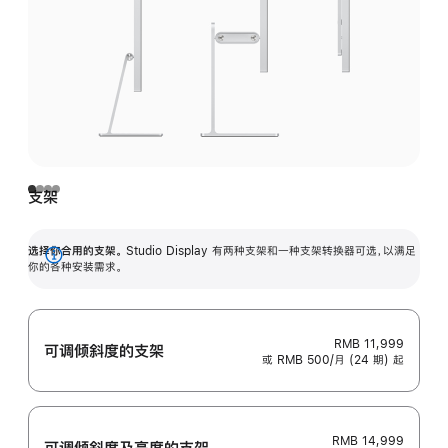
支架
选择你合用的支架。
Studio Display 有两种支架和一种支架转换器可选，以满足
展
你的各种安装需求。
开
RMB 11,999
可调倾斜度的支架
或 RMB 500/月 (24 期) 起
RMB 14,999
可调倾斜度及高‍度的支‍架