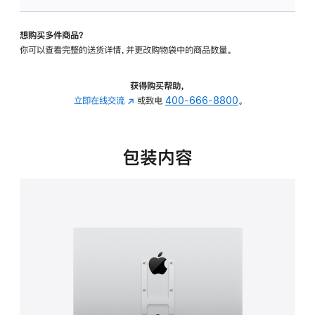
VESA
支
想购买多件商品？
架
你可以查看完整的送货详情，并更改购物袋中的商品数量。
转
换
器
获得购买帮助，
的
立即在线交流
(在
或致电
400-666-8800
。
分
新
期
窗
付
口
包装内容
款
中
选
打
项)
开)