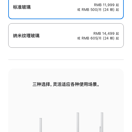
RMB 11,999
起
标准玻璃
或 RMB 500/月 (24 期) 起
RMB 14,499
起
纳米纹理玻璃
或 RMB 605/月 (24 期) 起
三种选择，灵活适应各种使用场景。
标