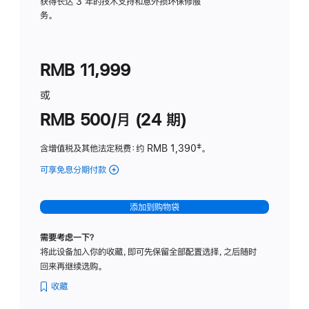
务
获得长达 3 年的技术支持和意外损坏保修服
务。
计
划
(适
RMB 11,999
用
于
或
Studio
RMB 500/月 (24 期)
Display
含增值税及其他法定税费
：约 RMB 1,390
脚
‡。
注
可享免息分期付款
(Studio
Display
-
添加到购物袋
标
准
需要考虑一下？
玻
将此设备加入你的收藏，即可先保留全部配置选择，之后随时
璃
回来再继续选购。
面
板
收藏
-