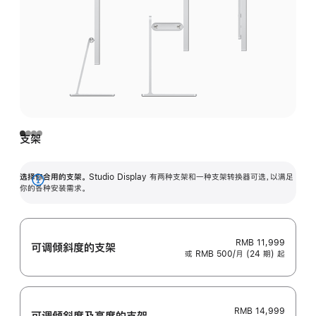
支架
选择你合用的支架。
Studio Display 有两种支架和一种支架转换器可选，以满足
展
你的各种安装需求。
开
RMB 11,999
可调倾斜度的支架
或 RMB 500/月 (24 期) 起
RMB 14,999
可调倾斜度及高‍度的支‍架