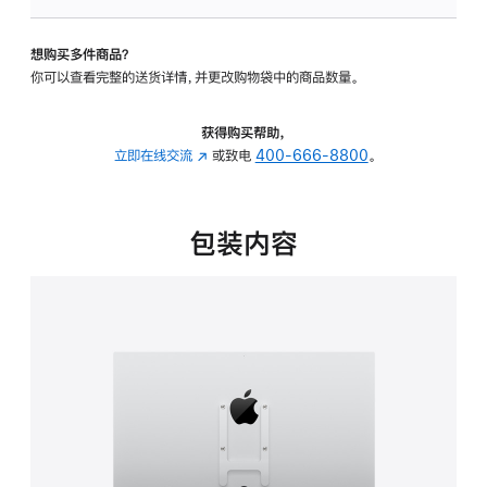
VESA
支
想购买多件商品？
架
你可以查看完整的送货详情，并更改购物袋中的商品数量。
转
换
器
获得购买帮助，
的
立即在线交流
(在
或致电
400-666-8800
。
分
新
期
窗
付
口
包装内容
款
中
选
打
项)
开)