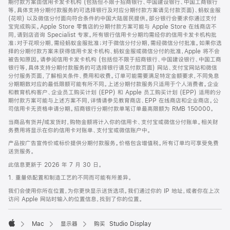
期付款方案由信用卡发卡机构 (包括但不限于招商银行、中国建设银行、中国工商银行
等，具体支持分期付款服务的可选择银行及对应分期付款方案请见付款页面)、蚂蚁金服
(花呗) 以及微信分付面向符合条件的中国大陆居民提供。部分银行会要求你通过支付
宝完成购买。Apple Store 零售店的分期付款方案可能与 Apple Store 在线商店不
同，请到店咨询 Specialist 专家。所有银行信用卡分期均需经你的信用卡发卡机构批
准；对于花呗分期，需经蚂蚁金服批准；对于微信分付分期，需经微信分付批准。如果你选
择的分期付款方案未获得信用卡发卡机构、蚂蚁金服或微信分付的批准，Apple 将不会
被告知原因。请参阅信用卡发卡机构 (包括但不限于招商银行、中国建设银行、中国工商
银行等，具体支持分期付款服务的可选择银行请见付款页面) 网站、支付宝网站和微信
分付服务页面，了解相关条件、费用和收费。订单可能需要满足特定金额要求，不同免息
分期期数对应的最低限额可能有所不同。上述分期付款服务只适用于个人消费者。企业
和教育机构客户、企业员工购买计划 (EPP) 和 Apple 员工购买计划 (EPP) 适用的分
期付款方案可能与上述方案不同，详情请参见教育商店、EPP 在线商店和企业商店。公
司信用卡无资格申请分期。招商银行分期付款单笔订单最高限额为 RMB 150000。
当商品有货并/或发货时，购物金额将计入你的信用卡、支付宝或微信分付账单。相关财
务费用将显示在你的信用卡对账单、支付宝或微信账户中。
产品按广告宣传价或标价提供分期付款服务。价格包含增值税。所有订单均可享受免费
送货服务。
此信息更新于 2026 年 7 月 30 日。
1. 重量依配置和制造工艺的不同而可能有所差异。
我们会使用你所在位置，为你更快显示送货选项。我们通过你的 IP 地址，或者你在上次
访问 Apple 网站时输入的位置信息，找到了你的位置。
Mac
显示器
购买 Studio Display