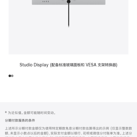
Studio Display (配备标准玻璃面板和 VESA 支架转换器)
网
脚
‡ 为近似值。金额可能随时间变动。
注
页
分期付款服务的条件
页
上述所示分期付款金额仅为使用特定期数免息分期付款估算得出的示例 (仅显示整数数
脚
额，未显示小数点以后的金额)，实际支付金额以银行、花呗或微信分付账单为准。上述分