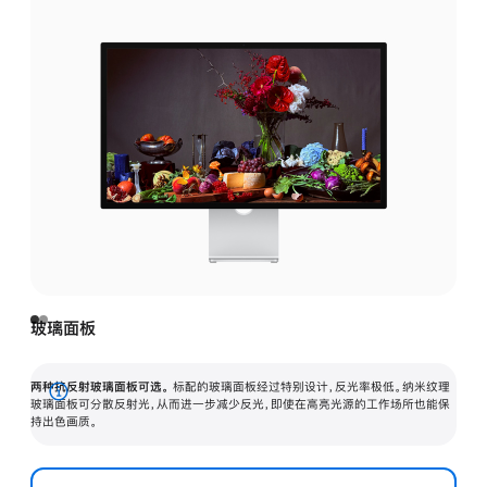
玻璃面板
两种抗反射玻璃面板可选。
标配的玻璃面板经过特别设计，反光率极低。纳米纹理
展
玻璃面板可分散反射光，从而进一步减少反光，即使在高亮光源的工作场所也能保
持出色画质。
开