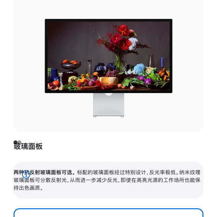
玻璃面板
两种抗反射玻璃面板可选。
标配的玻璃面板经过特别设计，反光率极低。纳米纹理
展
玻璃面板可分散反射光，从而进一步减少反光，即使在高亮光源的工作场所也能保
持出色画质。
开