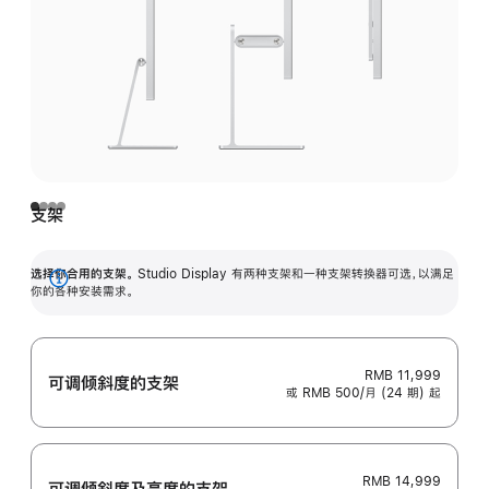
支架
选择你合用的支架。
Studio Display 有两种支架和一种支架转换器可选，以满足
展
你的各种安装需求。
开
RMB 11,999
可调倾斜度的支架
或 RMB 500/月 (24 期) 起
RMB 14,999
可调倾斜度及高‍度的支‍架