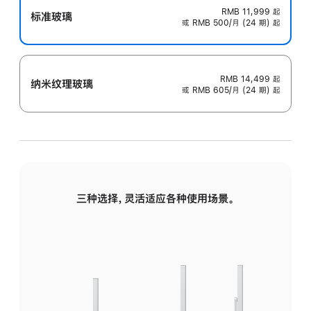
RMB 11,999
起
标准玻璃
或 RMB 500/月 (24 期) 起
RMB 14,499
起
纳米纹理玻璃
或 RMB 605/月 (24 期) 起
三种选择，灵活适应各种使用场景。
标