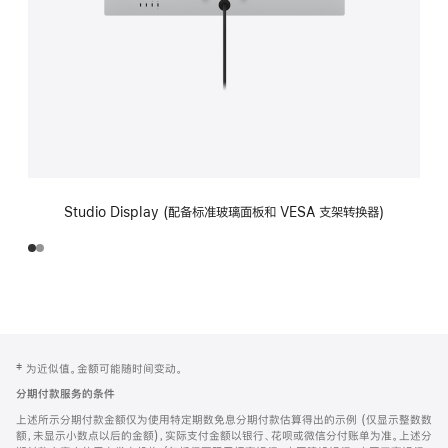
Studio Display (配备标准玻璃面板和 VESA 支架转换器)
网
脚
‡ 为近似值。金额可能随时间变动。
注
页
分期付款服务的条件
页
上述所示分期付款金额仅为使用特定期数免息分期付款估算得出的示例 (仅显示整数数
脚
额，未显示小数点以后的金额)，实际支付金额以银行、花呗或微信分付账单为准。上述分