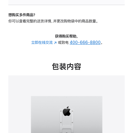
VESA
支
想购买多件商品？
架
你可以查看完整的送货详情，并更改购物袋中的商品数量。
转
换
器
获得购买帮助，
的
立即在线交流
(在
或致电
400-666-8800
。
分
新
期
窗
付
口
包装内容
款
中
选
打
项)
开)