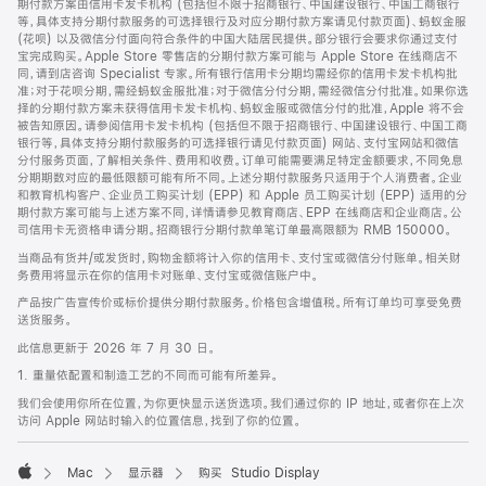
期付款方案由信用卡发卡机构 (包括但不限于招商银行、中国建设银行、中国工商银行
等，具体支持分期付款服务的可选择银行及对应分期付款方案请见付款页面)、蚂蚁金服
(花呗) 以及微信分付面向符合条件的中国大陆居民提供。部分银行会要求你通过支付
宝完成购买。Apple Store 零售店的分期付款方案可能与 Apple Store 在线商店不
同，请到店咨询 Specialist 专家。所有银行信用卡分期均需经你的信用卡发卡机构批
准；对于花呗分期，需经蚂蚁金服批准；对于微信分付分期，需经微信分付批准。如果你选
择的分期付款方案未获得信用卡发卡机构、蚂蚁金服或微信分付的批准，Apple 将不会
被告知原因。请参阅信用卡发卡机构 (包括但不限于招商银行、中国建设银行、中国工商
银行等，具体支持分期付款服务的可选择银行请见付款页面) 网站、支付宝网站和微信
分付服务页面，了解相关条件、费用和收费。订单可能需要满足特定金额要求，不同免息
分期期数对应的最低限额可能有所不同。上述分期付款服务只适用于个人消费者。企业
和教育机构客户、企业员工购买计划 (EPP) 和 Apple 员工购买计划 (EPP) 适用的分
期付款方案可能与上述方案不同，详情请参见教育商店、EPP 在线商店和企业商店。公
司信用卡无资格申请分期。招商银行分期付款单笔订单最高限额为 RMB 150000。
当商品有货并/或发货时，购物金额将计入你的信用卡、支付宝或微信分付账单。相关财
务费用将显示在你的信用卡对账单、支付宝或微信账户中。
产品按广告宣传价或标价提供分期付款服务。价格包含增值税。所有订单均可享受免费
送货服务。
此信息更新于 2026 年 7 月 30 日。
1. 重量依配置和制造工艺的不同而可能有所差异。
我们会使用你所在位置，为你更快显示送货选项。我们通过你的 IP 地址，或者你在上次
访问 Apple 网站时输入的位置信息，找到了你的位置。
Mac
显示器
购买 Studio Display