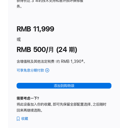
务
获得长达 3 年的技术支持和意外损坏保修服
务。
计
划
(适
RMB 11,999
用
于
或
Studio
RMB 500/月 (24 期)
Display
含增值税及其他法定税费
：约 RMB 1,390
脚
‡。
注
可享免息分期付款
(Studio
Display
-
添加到购物袋
标
准
需要考虑一下？
玻
将此设备加入你的收藏，即可先保留全部配置选择，之后随时
璃
回来再继续选购。
面
板
收藏
-