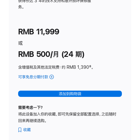
务
获得长达 3 年的技术支持和意外损坏保修服
务。
计
划
(适
RMB 11,999
用
于
或
Studio
RMB 500/月 (24 期)
Display
含增值税及其他法定税费
：约 RMB 1,390
脚
‡。
注
可享免息分期付款
(Studio
Display
-
添加到购物袋
标
准
需要考虑一下？
玻
将此设备加入你的收藏，即可先保留全部配置选择，之后随时
璃
回来再继续选购。
面
板
收藏
-