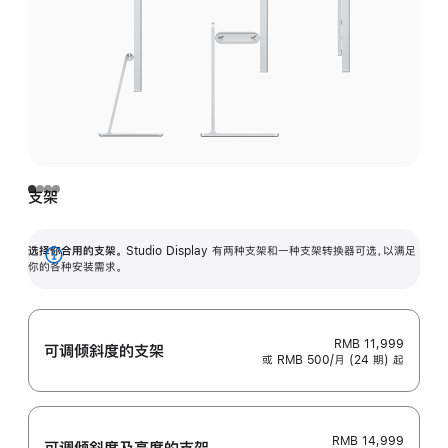
支架
选择你合用的支架。
Studio Display 有两种支架和一种支架转换器可选，以满足
展
你的各种安装需求。
开
RMB 11,999
可调倾斜度的支架
或 RMB 500/月 (24 期) 起
RMB 14,999
可调倾斜度及高‍度的支‍架