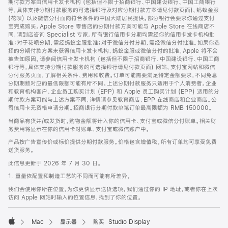
期付款方案由信用卡发卡机构 (包括但不限于招商银行、中国建设银行、中国工商银行
等，具体支持分期付款服务的可选择银行及对应分期付款方案请见付款页面)、蚂蚁金服
(花呗) 以及微信分付面向符合条件的中国大陆居民提供。部分银行会要求你通过支付
宝完成购买。Apple Store 零售店的分期付款方案可能与 Apple Store 在线商店不
同，请到店咨询 Specialist 专家。所有银行信用卡分期均需经你的信用卡发卡机构批
准；对于花呗分期，需经蚂蚁金服批准；对于微信分付分期，需经微信分付批准。如果你选
择的分期付款方案未获得信用卡发卡机构、蚂蚁金服或微信分付的批准，Apple 将不会
被告知原因。请参阅信用卡发卡机构 (包括但不限于招商银行、中国建设银行、中国工商
银行等，具体支持分期付款服务的可选择银行请见付款页面) 网站、支付宝网站和微信
分付服务页面，了解相关条件、费用和收费。订单可能需要满足特定金额要求，不同免息
分期期数对应的最低限额可能有所不同。上述分期付款服务只适用于个人消费者。企业
和教育机构客户、企业员工购买计划 (EPP) 和 Apple 员工购买计划 (EPP) 适用的分
期付款方案可能与上述方案不同，详情请参见教育商店、EPP 在线商店和企业商店。公
司信用卡无资格申请分期。招商银行分期付款单笔订单最高限额为 RMB 150000。
当商品有货并/或发货时，购物金额将计入你的信用卡、支付宝或微信分付账单。相关财
务费用将显示在你的信用卡对账单、支付宝或微信账户中。
产品按广告宣传价或标价提供分期付款服务。价格包含增值税。所有订单均可享受免费
送货服务。
此信息更新于 2026 年 7 月 30 日。
1. 重量依配置和制造工艺的不同而可能有所差异。
我们会使用你所在位置，为你更快显示送货选项。我们通过你的 IP 地址，或者你在上次
访问 Apple 网站时输入的位置信息，找到了你的位置。
Mac
显示器
购买 Studio Display