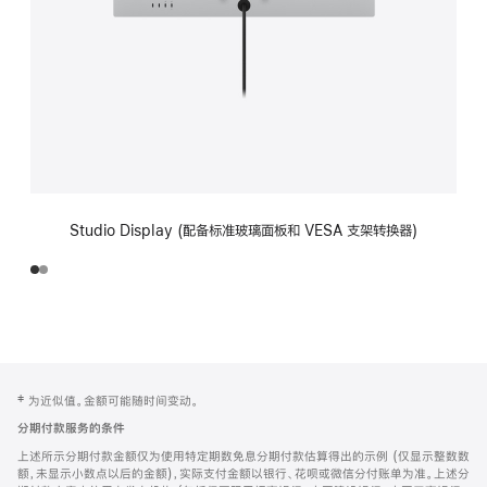
Studio Display (配备标准玻璃面板和 VESA 支架转换器)
网
脚
‡ 为近似值。金额可能随时间变动。
注
页
分期付款服务的条件
页
上述所示分期付款金额仅为使用特定期数免息分期付款估算得出的示例 (仅显示整数数
脚
额，未显示小数点以后的金额)，实际支付金额以银行、花呗或微信分付账单为准。上述分