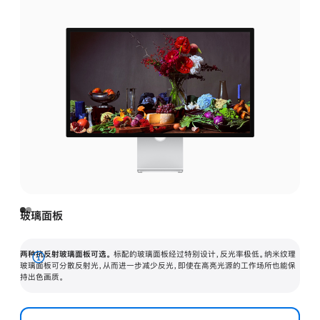
玻璃面板
两种抗反射玻璃面板可选。
标配的玻璃面板经过特别设计，反光率极低。纳米纹理
展
玻璃面板可分散反射光，从而进一步减少反光，即使在高亮光源的工作场所也能保
持出色画质。
开