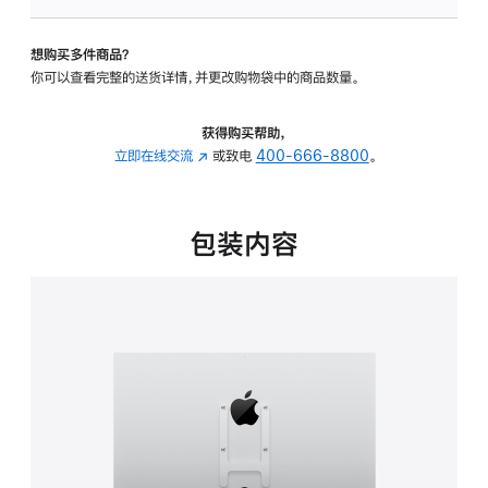
VESA
支
想购买多件商品？
架
你可以查看完整的送货详情，并更改购物袋中的商品数量。
转
换
器
获得购买帮助，
的
立即在线交流
(在
或致电
400-666-8800
。
分
新
期
窗
付
口
包装内容
款
中
选
打
项)
开)