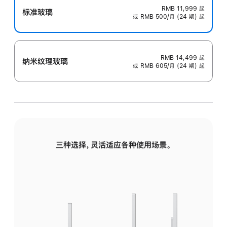
RMB 11,999
起
标准玻璃
或 RMB 500/月 (24 期) 起
RMB 14,499
起
纳米纹理玻璃
或 RMB 605/月 (24 期) 起
三种选择，灵活适应各种使用场景。
标