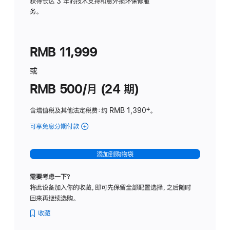
务
获得长达 3 年的技术支持和意外损坏保修服
务。
计
划
(适
RMB 11,999
用
于
或
Studio
RMB 500/月 (24 期)
Display
含增值税及其他法定税费
：约 RMB 1,390
脚
‡。
注
可享免息分期付款
(Studio
Display
-
添加到购物袋
标
准
需要考虑一下？
玻
将此设备加入你的收藏，即可先保留全部配置选择，之后随时
璃
回来再继续选购。
面
板
收藏
-