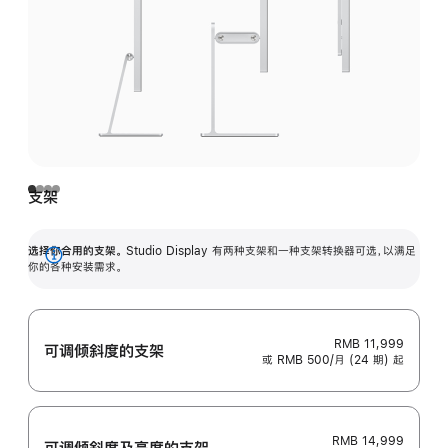
支架
选择你合用的支架。
Studio Display 有两种支架和一种支架转换器可选，以满足
展
你的各种安装需求。
开
RMB 11,999
可调倾斜度的支架
或 RMB 500/月 (24 期) 起
RMB 14,999
可调倾斜度及高‍度的支‍架