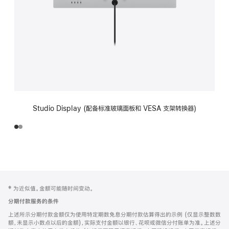
Studio Display (配备标准玻璃面板和 VESA 支架转换器)
网
脚
‡ 为近似值。金额可能随时间变动。
注
页
分期付款服务的条件
页
上述所示分期付款金额仅为使用特定期数免息分期付款估算得出的示例 (仅显示整数数
脚
额，未显示小数点以后的金额)，实际支付金额以银行、花呗或微信分付账单为准。上述分