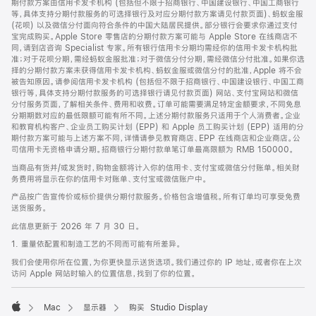
期付款方案由信用卡发卡机构 (包括但不限于招商银行、中国建设银行、中国工商银行
等，具体支持分期付款服务的可选择银行及对应分期付款方案请见付款页面)、蚂蚁金服
(花呗) 以及微信分付面向符合条件的中国大陆居民提供。部分银行会要求你通过支付
宝完成购买。Apple Store 零售店的分期付款方案可能与 Apple Store 在线商店不
同，请到店咨询 Specialist 专家。所有银行信用卡分期均需经你的信用卡发卡机构批
准；对于花呗分期，需经蚂蚁金服批准；对于微信分付分期，需经微信分付批准。如果你选
择的分期付款方案未获得信用卡发卡机构、蚂蚁金服或微信分付的批准，Apple 将不会
被告知原因。请参阅信用卡发卡机构 (包括但不限于招商银行、中国建设银行、中国工商
银行等，具体支持分期付款服务的可选择银行请见付款页面) 网站、支付宝网站和微信
分付服务页面，了解相关条件、费用和收费。订单可能需要满足特定金额要求，不同免息
分期期数对应的最低限额可能有所不同。上述分期付款服务只适用于个人消费者。企业
和教育机构客户、企业员工购买计划 (EPP) 和 Apple 员工购买计划 (EPP) 适用的分
期付款方案可能与上述方案不同，详情请参见教育商店、EPP 在线商店和企业商店。公
司信用卡无资格申请分期。招商银行分期付款单笔订单最高限额为 RMB 150000。
当商品有货并/或发货时，购物金额将计入你的信用卡、支付宝或微信分付账单。相关财
务费用将显示在你的信用卡对账单、支付宝或微信账户中。
产品按广告宣传价或标价提供分期付款服务。价格包含增值税。所有订单均可享受免费
送货服务。
此信息更新于 2026 年 7 月 30 日。
1. 重量依配置和制造工艺的不同而可能有所差异。
我们会使用你所在位置，为你更快显示送货选项。我们通过你的 IP 地址，或者你在上次
访问 Apple 网站时输入的位置信息，找到了你的位置。
Mac
显示器
购买 Studio Display