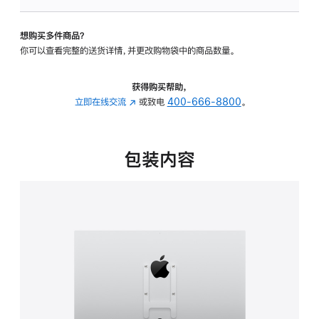
VESA
支
想购买多件商品？
架
你可以查看完整的送货详情，并更改购物袋中的商品数量。
转
换
器
获得购买帮助，
的
立即在线交流
(在
或致电
400-666-8800
。
分
新
期
窗
付
口
包装内容
款
中
选
打
项)
开)