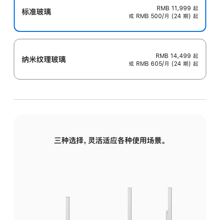
RMB 11,999
起
标准玻璃
或 RMB 500/月 (24 期) 起
RMB 14,499
起
纳米纹理玻璃
或 RMB 605/月 (24 期) 起
三种选择，灵活适应各种使用场景。
标