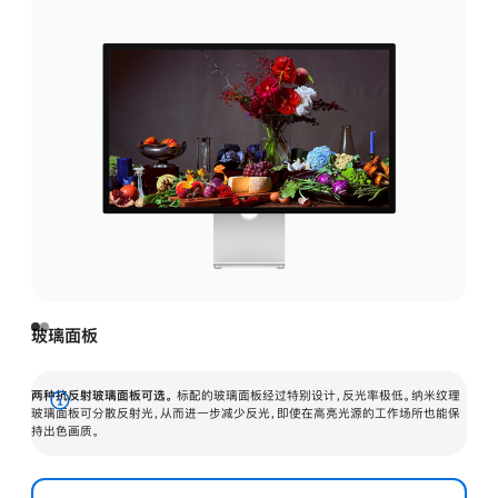
玻璃面板
两种抗反射玻璃面板可选。
标配的玻璃面板经过特别设计，反光率极低。纳米纹理
展
玻璃面板可分散反射光，从而进一步减少反光，即使在高亮光源的工作场所也能保
持出色画质。
开