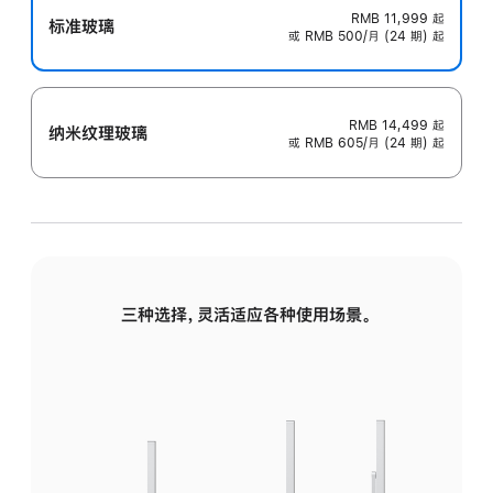
RMB 11,999
起
标准玻璃
或 RMB 500/月 (24 期) 起
RMB 14,499
起
纳米纹理玻璃
或 RMB 605/月 (24 期) 起
三种选择，灵活适应各种使用场景。
标