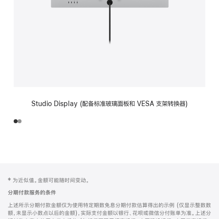
Studio Display (配备标准玻璃面板和 VESA 支架转换器)
网
脚
‡ 为近似值。金额可能随时间变动。
注
页
分期付款服务的条件
页
上述所示分期付款金额仅为使用特定期数免息分期付款估算得出的示例 (仅显示整数数
脚
额，未显示小数点以后的金额)，实际支付金额以银行、花呗或微信分付账单为准。上述分