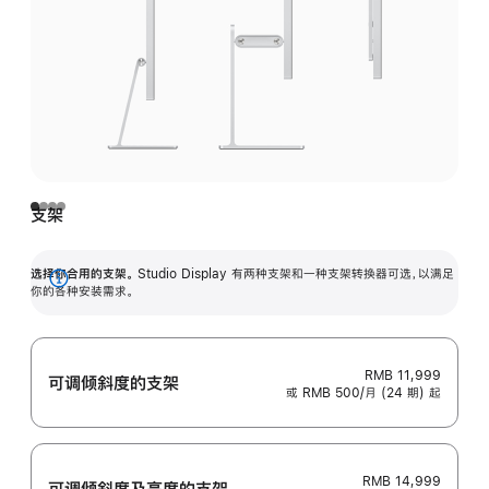
支架
选择你合用的支架。
Studio Display 有两种支架和一种支架转换器可选，以满足
展
你的各种安装需求。
开
RMB 11,999
可调倾斜度的支架
或 RMB 500/月 (24 期) 起
RMB 14,999
可调倾斜度及高‍度的支‍架