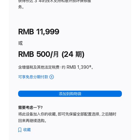
务
获得长达 3 年的技术支持和意外损坏保修服
务。
计
划
(适
RMB 11,999
用
于
或
Studio
RMB 500/月 (24 期)
Display
含增值税及其他法定税费
：约 RMB 1,390
脚
‡。
注
可享免息分期付款
(Studio
Display
-
添加到购物袋
标
准
需要考虑一下？
玻
将此设备加入你的收藏，即可先保留全部配置选择，之后随时
璃
回来再继续选购。
面
板
收藏
-