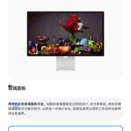
玻璃面板
两种抗反射玻璃面板可选。
标配的玻璃面板经过特别设计，反光率极低。纳米纹理
展
玻璃面板可分散反射光，从而进一步减少反光，即使在高亮光源的工作场所也能保
持出色画质。
开