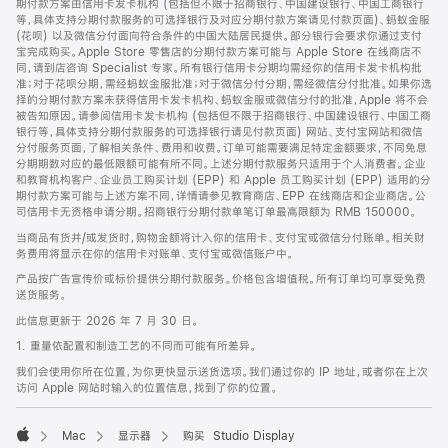
期付款方案由信用卡发卡机构 (包括但不限于招商银行、中国建设银行、中国工商银行
等，具体支持分期付款服务的可选择银行及对应分期付款方案请见付款页面)、蚂蚁金服
(花呗) 以及微信分付面向符合条件的中国大陆居民提供。部分银行会要求你通过支付
宝完成购买。Apple Store 零售店的分期付款方案可能与 Apple Store 在线商店不
同，请到店咨询 Specialist 专家。所有银行信用卡分期均需经你的信用卡发卡机构批
准；对于花呗分期，需经蚂蚁金服批准；对于微信分付分期，需经微信分付批准。如果你选
择的分期付款方案未获得信用卡发卡机构、蚂蚁金服或微信分付的批准，Apple 将不会
被告知原因。请参阅信用卡发卡机构 (包括但不限于招商银行、中国建设银行、中国工商
银行等，具体支持分期付款服务的可选择银行请见付款页面) 网站、支付宝网站和微信
分付服务页面，了解相关条件、费用和收费。订单可能需要满足特定金额要求，不同免息
分期期数对应的最低限额可能有所不同。上述分期付款服务只适用于个人消费者。企业
和教育机构客户、企业员工购买计划 (EPP) 和 Apple 员工购买计划 (EPP) 适用的分
期付款方案可能与上述方案不同，详情请参见教育商店、EPP 在线商店和企业商店。公
司信用卡无资格申请分期。招商银行分期付款单笔订单最高限额为 RMB 150000。
当商品有货并/或发货时，购物金额将计入你的信用卡、支付宝或微信分付账单。相关财
务费用将显示在你的信用卡对账单、支付宝或微信账户中。
产品按广告宣传价或标价提供分期付款服务。价格包含增值税。所有订单均可享受免费
送货服务。
此信息更新于 2026 年 7 月 30 日。
1. 重量依配置和制造工艺的不同而可能有所差异。
我们会使用你所在位置，为你更快显示送货选项。我们通过你的 IP 地址，或者你在上次
访问 Apple 网站时输入的位置信息，找到了你的位置。
Mac
显示器
购买 Studio Display