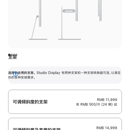
支架
选择你合用的支架。
Studio Display 有两种支架和一种支架转换器可选，以满足
展
你的各种安装需求。
开
RMB 11,999
可调倾斜度的支架
或 RMB 500/月 (24 期) 起
RMB 14,999
可调倾斜度及高‍度的支‍架