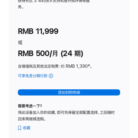
务
获得长达 3 年的技术支持和意外损坏保修服
务。
计
划
(适
RMB 11,999
用
于
或
Studio
RMB 500/月 (24 期)
Display
含增值税及其他法定税费
：约 RMB 1,390
脚
‡。
注
可享免息分期付款
(Studio
Display
-
添加到购物袋
标
准
需要考虑一下？
玻
将此设备加入你的收藏，即可先保留全部配置选择，之后随时
璃
回来再继续选购。
面
板
收藏
-