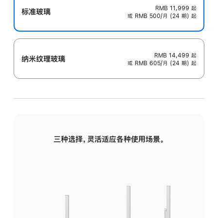
RMB 11,999
起
标准玻璃
或 RMB 500/月 (24 期) 起
RMB 14,499
起
纳米纹理玻璃
或 RMB 605/月 (24 期) 起
三种选择，灵活适应各种使用场景。
标