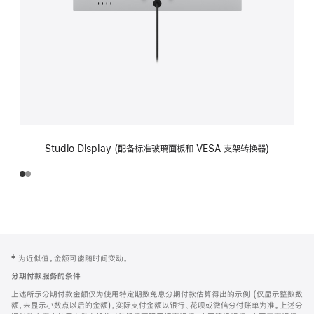
Studio Display (配备标准玻璃面板和 VESA 支架转换器)
网
脚
‡ 为近似值。金额可能随时间变动。
注
页
分期付款服务的条件
页
上述所示分期付款金额仅为使用特定期数免息分期付款估算得出的示例 (仅显示整数数
脚
额，未显示小数点以后的金额)，实际支付金额以银行、花呗或微信分付账单为准。上述分