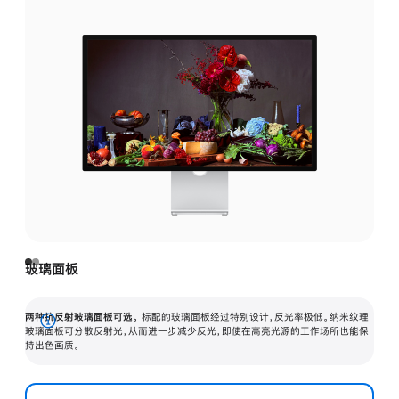
玻璃面板
两种抗反射玻璃面板可选。
标配的玻璃面板经过特别设计，反光率极低。纳米纹理
展
玻璃面板可分散反射光，从而进一步减少反光，即使在高亮光源的工作场所也能保
持出色画质。
开