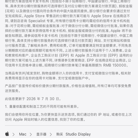
期付款方案由信用卡发卡机构 (包括但不限于招商银行、中国建设银行、中国工商银行
等，具体支持分期付款服务的可选择银行及对应分期付款方案请见付款页面)、蚂蚁金服
(花呗) 以及微信分付面向符合条件的中国大陆居民提供。部分银行会要求你通过支付
宝完成购买。Apple Store 零售店的分期付款方案可能与 Apple Store 在线商店不
同，请到店咨询 Specialist 专家。所有银行信用卡分期均需经你的信用卡发卡机构批
准；对于花呗分期，需经蚂蚁金服批准；对于微信分付分期，需经微信分付批准。如果你选
择的分期付款方案未获得信用卡发卡机构、蚂蚁金服或微信分付的批准，Apple 将不会
被告知原因。请参阅信用卡发卡机构 (包括但不限于招商银行、中国建设银行、中国工商
银行等，具体支持分期付款服务的可选择银行请见付款页面) 网站、支付宝网站和微信
分付服务页面，了解相关条件、费用和收费。订单可能需要满足特定金额要求，不同免息
分期期数对应的最低限额可能有所不同。上述分期付款服务只适用于个人消费者。企业
和教育机构客户、企业员工购买计划 (EPP) 和 Apple 员工购买计划 (EPP) 适用的分
期付款方案可能与上述方案不同，详情请参见教育商店、EPP 在线商店和企业商店。公
司信用卡无资格申请分期。招商银行分期付款单笔订单最高限额为 RMB 150000。
当商品有货并/或发货时，购物金额将计入你的信用卡、支付宝或微信分付账单。相关财
务费用将显示在你的信用卡对账单、支付宝或微信账户中。
产品按广告宣传价或标价提供分期付款服务。价格包含增值税。所有订单均可享受免费
送货服务。
此信息更新于 2026 年 7 月 30 日。
1. 重量依配置和制造工艺的不同而可能有所差异。
我们会使用你所在位置，为你更快显示送货选项。我们通过你的 IP 地址，或者你在上次
访问 Apple 网站时输入的位置信息，找到了你的位置。
Mac
显示器
购买 Studio Display