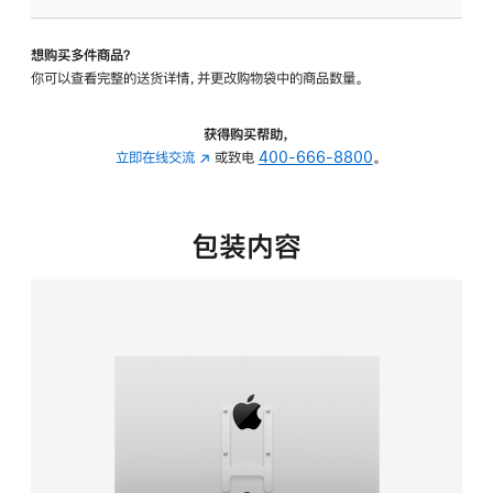
VESA
支
想购买多件商品？
架
你可以查看完整的送货详情，并更改购物袋中的商品数量。
转
换
器
获得购买帮助，
的
立即在线交流
(在
或致电
400-666-8800
。
分
新
期
窗
付
口
包装内容
款
中
选
打
项)
开)