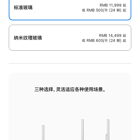
RMB 11,999
起
标准玻璃
或 RMB 500/月 (24 期) 起
RMB 14,499
起
纳米纹理玻璃
或 RMB 605/月 (24 期) 起
三种选择，灵活适应各种使用场景。
标