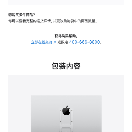
VESA
支
想购买多件商品？
架
你可以查看完整的送货详情，并更改购物袋中的商品数量。
转
换
器
获得购买帮助，
的
立即在线交流
(在
或致电
400-666-8800
。
分
新
期
窗
付
口
包装内容
款
中
选
打
项)
开)