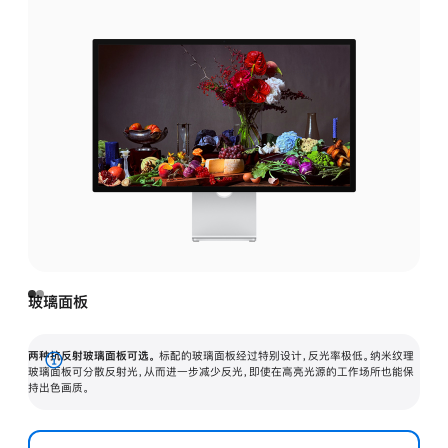
玻璃面板
两种抗反射玻璃面板可选。
标配的玻璃面板经过特别设计，反光率极低。纳米纹理
展
玻璃面板可分散反射光，从而进一步减少反光，即使在高亮光源的工作场所也能保
持出色画质。
开