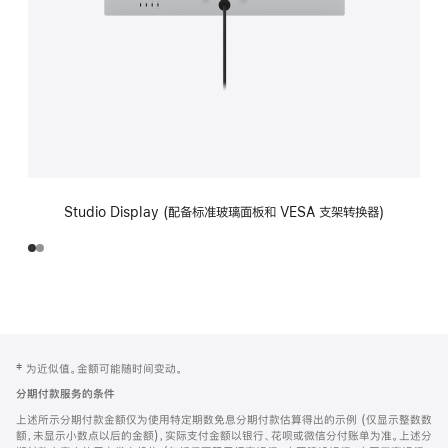
Studio Display (配备标准玻璃面板和 VESA 支架转换器)
网
脚
‡ 为近似值。金额可能随时间变动。
注
页
分期付款服务的条件
页
上述所示分期付款金额仅为使用特定期数免息分期付款估算得出的示例 (仅显示整数数
脚
额，未显示小数点以后的金额)，实际支付金额以银行、花呗或微信分付账单为准。上述分