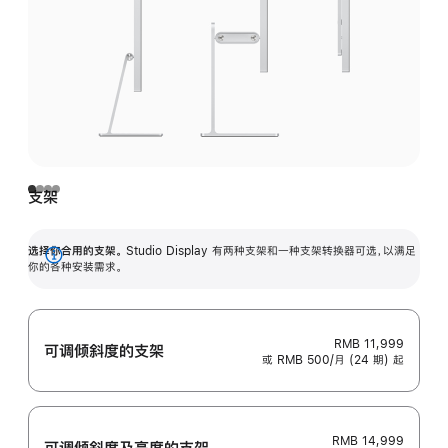
支架
选择你合用的支架。
Studio Display 有两种支架和一种支架转换器可选，以满足
展
你的各种安装需求。
开
RMB 11,999
可调倾斜度的支架
或 RMB 500/月 (24 期) 起
RMB 14,999
可调倾斜度及高‍度的支‍架