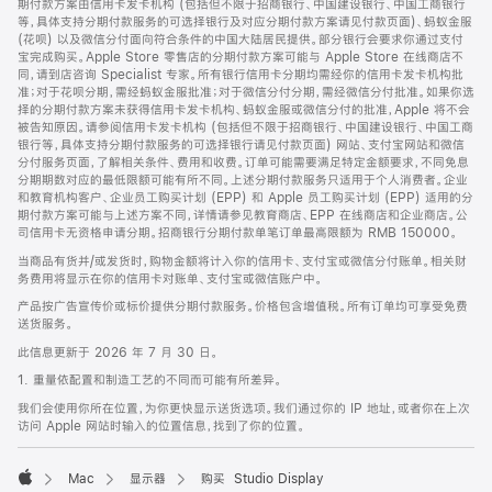
期付款方案由信用卡发卡机构 (包括但不限于招商银行、中国建设银行、中国工商银行
等，具体支持分期付款服务的可选择银行及对应分期付款方案请见付款页面)、蚂蚁金服
(花呗) 以及微信分付面向符合条件的中国大陆居民提供。部分银行会要求你通过支付
宝完成购买。Apple Store 零售店的分期付款方案可能与 Apple Store 在线商店不
同，请到店咨询 Specialist 专家。所有银行信用卡分期均需经你的信用卡发卡机构批
准；对于花呗分期，需经蚂蚁金服批准；对于微信分付分期，需经微信分付批准。如果你选
择的分期付款方案未获得信用卡发卡机构、蚂蚁金服或微信分付的批准，Apple 将不会
被告知原因。请参阅信用卡发卡机构 (包括但不限于招商银行、中国建设银行、中国工商
银行等，具体支持分期付款服务的可选择银行请见付款页面) 网站、支付宝网站和微信
分付服务页面，了解相关条件、费用和收费。订单可能需要满足特定金额要求，不同免息
分期期数对应的最低限额可能有所不同。上述分期付款服务只适用于个人消费者。企业
和教育机构客户、企业员工购买计划 (EPP) 和 Apple 员工购买计划 (EPP) 适用的分
期付款方案可能与上述方案不同，详情请参见教育商店、EPP 在线商店和企业商店。公
司信用卡无资格申请分期。招商银行分期付款单笔订单最高限额为 RMB 150000。
当商品有货并/或发货时，购物金额将计入你的信用卡、支付宝或微信分付账单。相关财
务费用将显示在你的信用卡对账单、支付宝或微信账户中。
产品按广告宣传价或标价提供分期付款服务。价格包含增值税。所有订单均可享受免费
送货服务。
此信息更新于 2026 年 7 月 30 日。
1. 重量依配置和制造工艺的不同而可能有所差异。
我们会使用你所在位置，为你更快显示送货选项。我们通过你的 IP 地址，或者你在上次
访问 Apple 网站时输入的位置信息，找到了你的位置。
Mac
显示器
购买 Studio Display