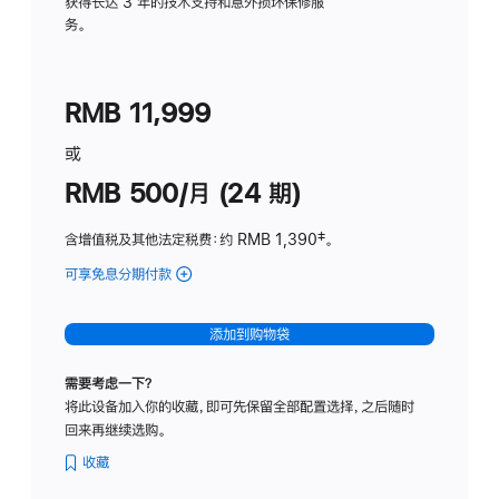
务
获得长达 3 年的技术支持和意外损坏保修服
务。
计
划
(适
RMB 11,999
用
于
或
Studio
RMB 500/月 (24 期)
Display
含增值税及其他法定税费
：约 RMB 1,390
脚
‡。
注
可享免息分期付款
(Studio
Display
-
添加到购物袋
标
准
需要考虑一下？
玻
将此设备加入你的收藏，即可先保留全部配置选择，之后随时
璃
回来再继续选购。
面
板
收藏
-