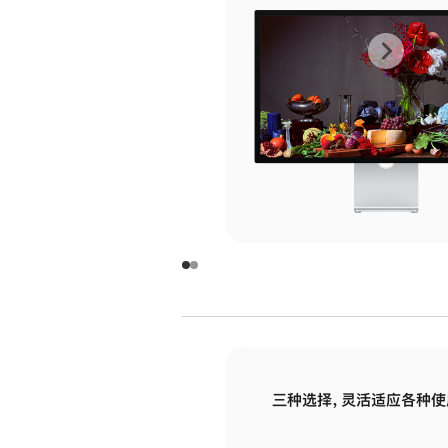
上
下
一
一
张
张
图
图
库
库
图
图
片
片
-
-
玻
玻
璃
璃
三种选择，灵活适应各种使
面
面
板
板