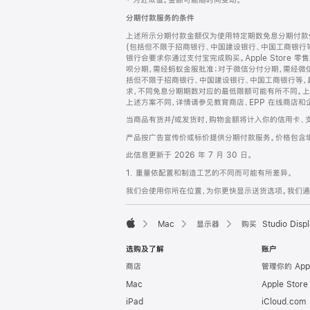
‡ 为近似值。金额可能随时间变动。
注
页
分期付款服务的条件
页
上述所示分期付款金额仅为使用特定期数免息分期付款估
脚
(包括但不限于招商银行、中国建设银行、中国工商银行
银行会要求你通过支付宝完成购买。Apple Store 零
呗分期，需经蚂蚁金服批准；对于微信分付分期，需经微信
括但不限于招商银行、中国建设银行、中国工商银行等，
求，不同免息分期期数对应的最低限额可能有所不同。上述分
上述方案不同，详情请参见教育商店、EPP 在线商店和
当商品有货并/或发货时，购物金额将计入你的信用卡、
产品按广告宣传价或标价提供分期付款服务。价格包含
此信息更新于 2026 年 7 月 30 日。
1. 重量依配置和制造工艺的不同而可能有所差异。
我们会使用你所在位置，为你更快显示送货选项。我们通过你
Mac
显示器
购买 Studio Displ
Apple
选购及了解
账户
商店
管理你的 App
Mac
Apple Stor
iPad
iCloud.com