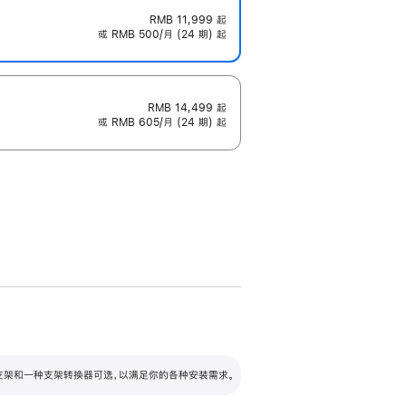
RMB 11,999
起
或 RMB 500/月 (24 期) 起
RMB 14,499
起
或 RMB 605/月 (24 期) 起
配可调倾斜度及高度的支架，额外增加 105
VESA 支架转换器
 有两种支架和一种支架转换器可选，以满足你的各种安装需求。
毫米的高度调节范围。
容的支架 (未随附)