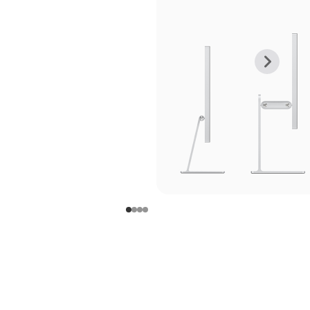
上
下
一
一
张
张
图
图
库
库
图
图
片
片
-
-
支
支
架
架