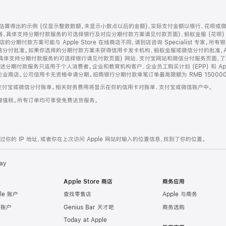
算得出的示例 (仅显示整数数额，未显示小数点以后的金额)，实际支付金额以银行、花呗或
等，具体支持分期付款服务的可选择银行及对应分期付款方案请见付款页面)、蚂蚁金服 (花呗
售店的分期付款方案可能与 Apple Store 在线商店不同，请到店咨询 Specialist 专
分付批准。如果你选择的分期付款方案未获得信用卡发卡机构、蚂蚁金服或微信分付的批准，Ap
具体支持分期付款服务的可选择银行请见付款页面) 网站、支付宝网站和微信分付服务页面，
期付款服务只适用于个人消费者。企业和教育机构客户、企业员工购买计划 (EPP) 和 Appl
企业商店。公司信用卡无资格申请分期。招商银行分期付款单笔订单最高限额为 RMB 150000
支付宝或微信分付账单。相关财务费用将显示在你的信用卡对账单、支付宝或微信账户中。
增值税。所有订单均可享受免费送货服务。
的 IP 地址，或者你在上次访问 Apple 网站时输入的位置信息，找到了你的位置。
ay
Apple Store 商店
商务应用
le 账户
查找零售店
Apple 与商务
e 账户
Genius Bar 天才吧
商务选购
Today at Apple