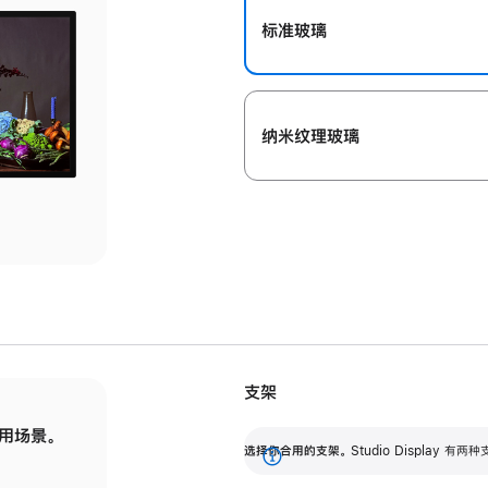
标准玻璃
纳米纹理玻璃
支架
用场景。
标配可调倾斜度的支架，提供 30 度的倾斜度
选
选择你合用的支架。
Studio Display
调节范围。
展