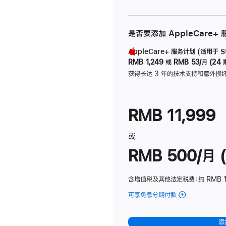
是否要添加 AppleCare+
AppleCare+ 服务计划 (适用于 Stu
RMB 1,249
或
RMB 53/月 (24 
获得长达 3 年的技术支持和意外损
RMB 11,999
或
RMB 500/月 (
含增值税及其他法定税费
：约 RMB 
可享免息分期付款
(Studio
Display
-
添