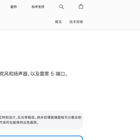
配件
技术支持
概览
技术规格
级麦克风和扬声器，以及雷雳 5 端口。
过特别设计，反光率极低。纳米纹理玻璃面板可分散反射
作场所也能保持出色画质。