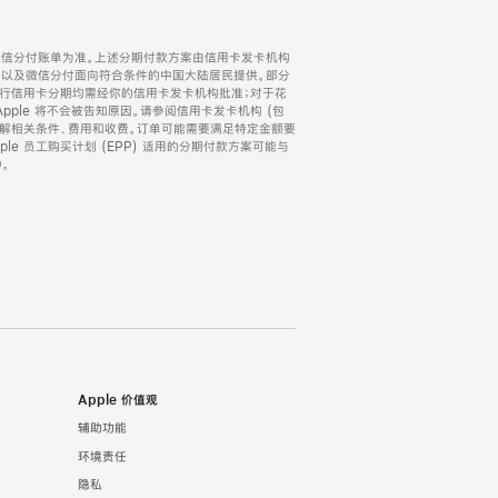
微信分付账单为准。上述分期付款方案由信用卡发卡机构
) 以及微信分付面向符合条件的中国大陆居民提供。部分
家。所有银行信用卡分期均需经你的信用卡发卡机构批准；对于花
ple 将不会被告知原因。请参阅信用卡发卡机构 (包
了解相关条件、费用和收费。订单可能需要满足特定金额要
e 员工购买计划 (EPP) 适用的分期付款方案可能与
。
Apple 价值观
辅助功能
环境责任
隐私