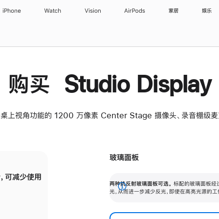
iPhone
Watch
Vision
AirPods
家居
娱乐
购买 Studio Display
桌上视角功能的 1200 万像素 Center Stage 摄像头、录音棚
玻璃面板
，可减少使用
纳米纹理玻璃面板可进一步减少反光，即使在
两种抗反射玻璃面板可选。
标配的玻璃面板经
。
有高亮光源的场所使用，也能保持出色画质。
展
光，从而进一步减少反光，即使在高亮光源的工
开