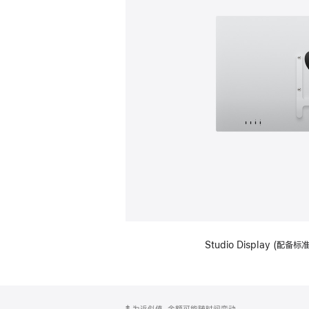
Studio Display (配
网
脚