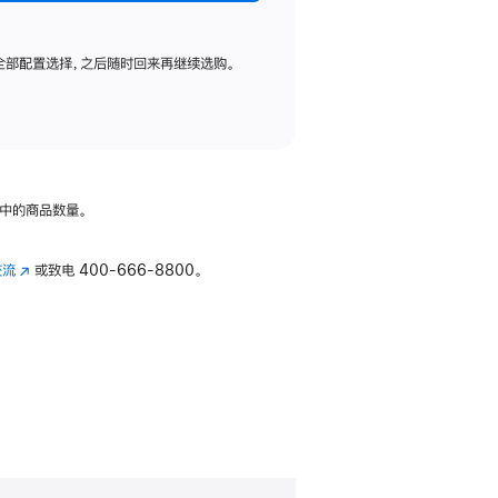
全部配置选择，之后随时回来再继续选购。
中的商品数量。
交流
(在
或致电
400-666-8800。
新
窗
口
中
打
开)