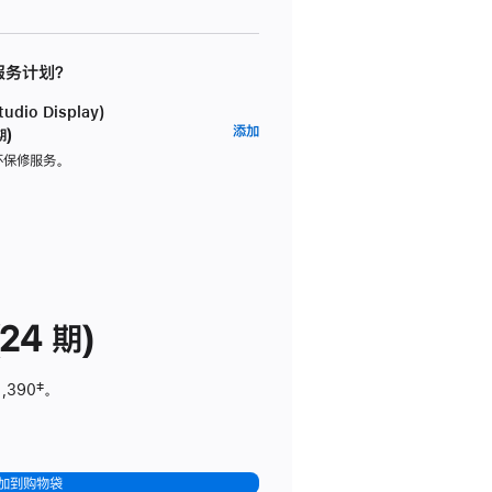
 服务计划？
dio Display)
AppleCare+
添加
期)
服
坏保修服务。
务
计
划
(适
用
于
24 期)
Studio
Display)
1,390
脚
‡。
注
加到购物袋