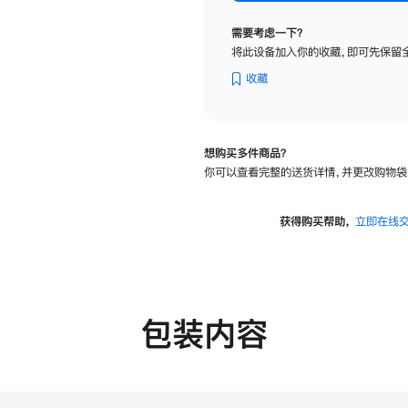
标
准
需要考虑一下？
玻
将此设备加入你的收藏，即可先保留
璃
面
收藏
板
-
VESA
想购买多件商品？
支
你可以查看完整的送货详情，并更改购物袋
架
转
换
获得购买帮助，
立即在线
器
的
分
期
付
包装内容
款
选
项)