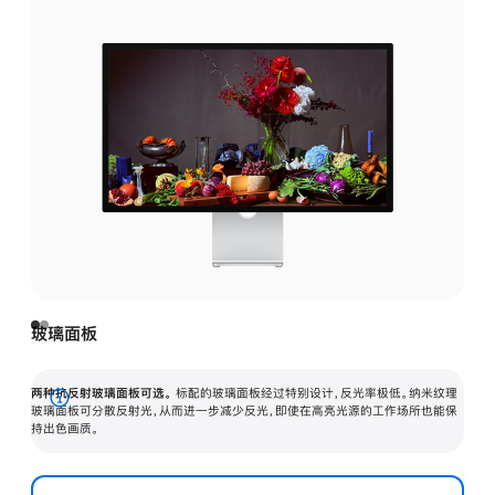
玻璃面板
两种抗反射玻璃面板可选。
标配的玻璃面板经过特别设计，反光率极低。纳米纹理
展
玻璃面板可分散反射光，从而进一步减少反光，即使在高亮光源的工作场所也能保
持出色画质。
开