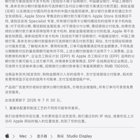
期付款方案由信用卡发卡机构 (包括但不限于招商银行、中国建设银行、中国工商银行
等，具体支持分期付款服务的可选择银行及对应分期付款方案请见付款页面)、蚂蚁金服
(花呗) 以及微信分付面向符合条件的中国大陆居民提供。部分银行会要求你通过支付
宝完成购买。Apple Store 零售店的分期付款方案可能与 Apple Store 在线商店不
同，请到店咨询 Specialist 专家。所有银行信用卡分期均需经你的信用卡发卡机构批
准；对于花呗分期，需经蚂蚁金服批准；对于微信分付分期，需经微信分付批准。如果你选
择的分期付款方案未获得信用卡发卡机构、蚂蚁金服或微信分付的批准，Apple 将不会
被告知原因。请参阅信用卡发卡机构 (包括但不限于招商银行、中国建设银行、中国工商
银行等，具体支持分期付款服务的可选择银行请见付款页面) 网站、支付宝网站和微信
分付服务页面，了解相关条件、费用和收费。订单可能需要满足特定金额要求，不同免息
分期期数对应的最低限额可能有所不同。上述分期付款服务只适用于个人消费者。企业
和教育机构客户、企业员工购买计划 (EPP) 和 Apple 员工购买计划 (EPP) 适用的分
期付款方案可能与上述方案不同，详情请参见教育商店、EPP 在线商店和企业商店。公
司信用卡无资格申请分期。招商银行分期付款单笔订单最高限额为 RMB 150000。
当商品有货并/或发货时，购物金额将计入你的信用卡、支付宝或微信分付账单。相关财
务费用将显示在你的信用卡对账单、支付宝或微信账户中。
产品按广告宣传价或标价提供分期付款服务。价格包含增值税。所有订单均可享受免费
送货服务。
此信息更新于 2026 年 7 月 30 日。
1. 重量依配置和制造工艺的不同而可能有所差异。
我们会使用你所在位置，为你更快显示送货选项。我们通过你的 IP 地址，或者你在上次
访问 Apple 网站时输入的位置信息，找到了你的位置。
Mac
显示器
购买 Studio Display