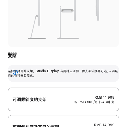
支架
选择你合用的支架。
Studio Display 有两种支架和一种支架转换器可选，以满足
展
你的各种安装需求。
开
RMB 11,999
可调倾斜度的支架
或 RMB 500/月 (24 期) 起
RMB 14,999
可调倾斜度及高‍度的支‍架