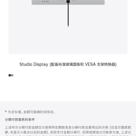
Studio Display (配备标准玻璃面板和 VESA 支架转换器)
网
脚
‡ 为近似值。金额可能随时间变动。
注
页
分期付款服务的条件
页
上述所示分期付款金额仅为使用特定期数免息分期付款估算得出的示例 (仅显示整数数
脚
额，未显示小数点以后的金额)，实际支付金额以银行、花呗或微信分付账单为准。上述分