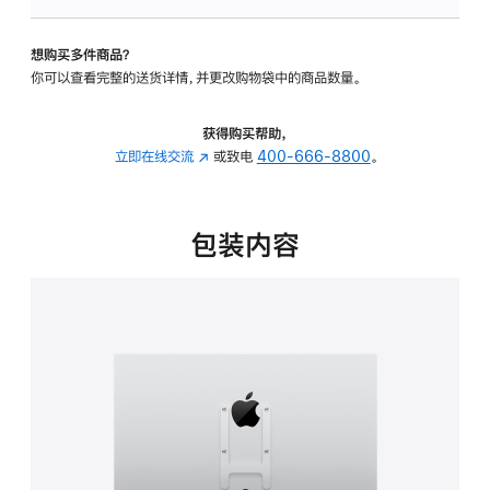
VESA
支
想购买多件商品？
架
你可以查看完整的送货详情，并更改购物袋中的商品数量。
转
换
器
获得购买帮助，
的
立即在线交流
(在
或致电
400-666-8800
。
分
新
期
窗
付
口
包装内容
款
中
选
打
项)
开)