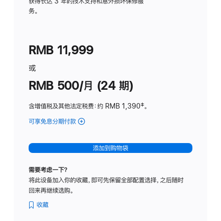
务
获得长达 3 年的技术支持和意外损坏保修服
务。
计
划
(适
RMB 11,999
用
于
或
Studio
RMB 500/月 (24 期)
Display
含增值税及其他法定税费
：约 RMB 1,390
脚
‡。
注
可享免息分期付款
(Studio
Display
-
添加到购物袋
标
准
需要考虑一下？
玻
将此设备加入你的收藏，即可先保留全部配置选择，之后随时
璃
回来再继续选购。
面
板
收藏
-