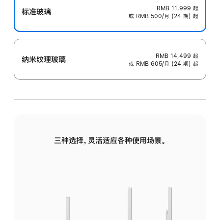
RMB 11,999
起
标准玻璃
或 RMB 500/月 (24 期) 起
RMB 14,499
起
纳米纹理玻璃
或 RMB 605/月 (24 期) 起
三种选择，灵活适应各种使用场景。
标