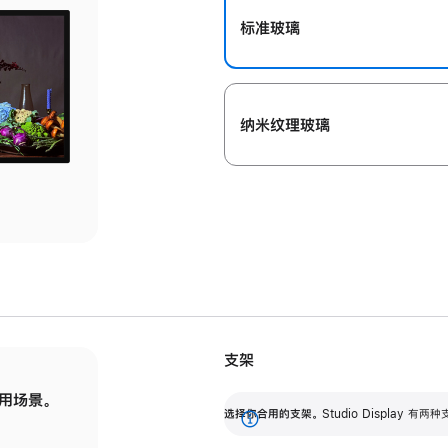
标准玻璃
纳米纹理玻璃
支架
用场景。
标配可调倾斜度的支架，提供 30 度的倾斜度
选
选择你合用的支架。
Studio Display
调节范围。
展