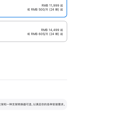
RMB 11,999
起
或 RMB 500/月 (24 期) 起
RMB 14,499
起
或 RMB 605/月 (24 期) 起
配可调倾斜度及高度的支架，额外增加 105
VESA 支架转换器
 有两种支架和一种支架转换器可选，以满足你的各种安装需求。
毫米的高度调节范围。
容的支架 (未随附)