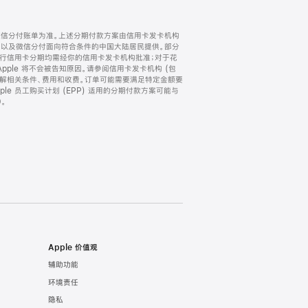
微信分付账单为准。上述分期付款方案由信用卡发卡机构
) 以及微信分付面向符合条件的中国大陆居民提供。部分
家。所有银行信用卡分期均需经你的信用卡发卡机构批准；对于花
ple 将不会被告知原因。请参阅信用卡发卡机构 (包
了解相关条件、费用和收费。订单可能需要满足特定金额要
e 员工购买计划 (EPP) 适用的分期付款方案可能与
。
Apple 价值观
辅助功能
环境责任
隐私