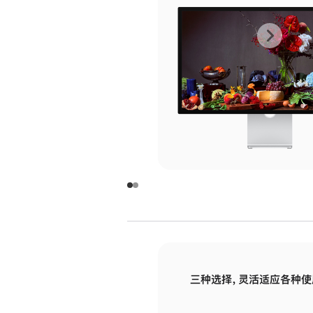
上
下
一
一
张
张
图
图
库
库
图
图
片
片
-
-
玻
玻
璃
璃
三种选择，灵活适应各种使
面
面
板
板