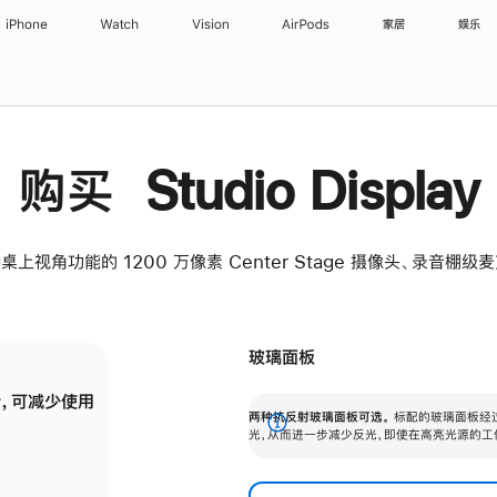
iPhone
Watch
Vision
AirPods
家居
娱乐
购买 Studio Display
桌上视角功能的 1200 万像素 Center Stage 摄像头、录音棚
玻璃面板
，可减少使用
纳米纹理玻璃面板可进一步减少反光，即使在
两种抗反射玻璃面板可选。
标配的玻璃面板经
。
有高亮光源的场所使用，也能保持出色画质。
展
光，从而进一步减少反光，即使在高亮光源的工
开