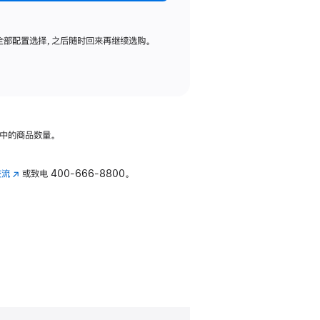
全部配置选择，之后随时回来再继续选购。
中的商品数量。
交流
(在
或致电
400-666-8800。
新
窗
口
中
打
开)