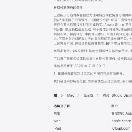
‡ 为近似值。金额可能随时间变动。
注
页
分期付款服务的条件
页
上述所示分期付款金额仅为使用特定期数免息分期付款估
脚
(包括但不限于招商银行、中国建设银行、中国工商银行
银行会要求你通过支付宝完成购买。Apple Store 零
呗分期，需经蚂蚁金服批准；对于微信分付分期，需经微信
括但不限于招商银行、中国建设银行、中国工商银行等，
求，不同免息分期期数对应的最低限额可能有所不同。上述分
上述方案不同，详情请参见教育商店、EPP 在线商店和
当商品有货并/或发货时，购物金额将计入你的信用卡、
产品按广告宣传价或标价提供分期付款服务。价格包含
此信息更新于 2026 年 7 月 30 日。
1. 重量依配置和制造工艺的不同而可能有所差异。
我们会使用你所在位置，为你更快显示送货选项。我们通过你
Mac
显示器
购买 Studio Displ
Apple
选购及了解
账户
商店
管理你的 App
Mac
Apple Stor
iPad
iCloud.com