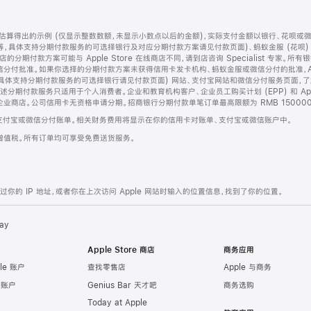
算得出的示例 (仅显示整数数额，未显示小数点以后的金额)，实际支付金额以银行、花呗或
等，具体支持分期付款服务的可选择银行及对应分期付款方案请见付款页面)、蚂蚁金服 (花呗
售店的分期付款方案可能与 Apple Store 在线商店不同，请到店咨询 Specialist 专
分付批准。如果你选择的分期付款方案未获得信用卡发卡机构、蚂蚁金服或微信分付的批准，Ap
具体支持分期付款服务的可选择银行请见付款页面) 网站、支付宝网站和微信分付服务页面，
期付款服务只适用于个人消费者。企业和教育机构客户、企业员工购买计划 (EPP) 和 Appl
企业商店。公司信用卡无资格申请分期。招商银行分期付款单笔订单最高限额为 RMB 150000
支付宝或微信分付账单。相关财务费用将显示在你的信用卡对账单、支付宝或微信账户中。
增值税。所有订单均可享受免费送货服务。
的 IP 地址，或者你在上次访问 Apple 网站时输入的位置信息，找到了你的位置。
ay
Apple Store 商店
商务应用
le 账户
查找零售店
Apple 与商务
e 账户
Genius Bar 天才吧
商务选购
Today at Apple