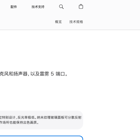
配件
技术支持
概览
技术规格
级麦克风和扬声器，以及雷雳 5 端口。
过特别设计，反光率极低。纳米纹理玻璃面板可分散反射
作场所也能保持出色画质。