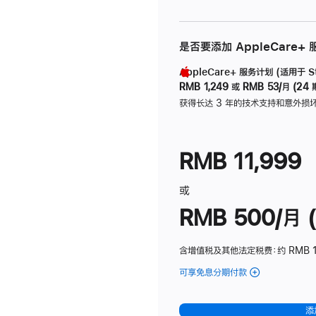
是否要添加 AppleCare+
AppleCare+ 服务计划 (适用于 Stu
RMB 1,249
或
RMB 53/月 (24 
获得长达 3 年的技术支持和意外损
RMB 11,999
或
RMB 500/月 (
含增值税及其他法定税费
：约 RMB 
可享免息分期付款
(Studio
Display
-
添