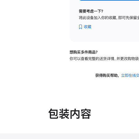
标
准
需要考虑一下？
玻
将此设备加入你的收藏，即可先保留
璃
面
收藏
板
-
VESA
想购买多件商品？
支
你可以查看完整的送货详情，并更改购物袋
架
转
换
获得购买帮助，
立即在线
器
的
分
期
付
包装内容
款
选
项)