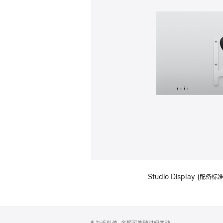
Studio Display (配
网
脚