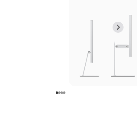
上
下
一
一
张
张
图
图
库
库
图
图
片
片
-
-
支
支
架
架