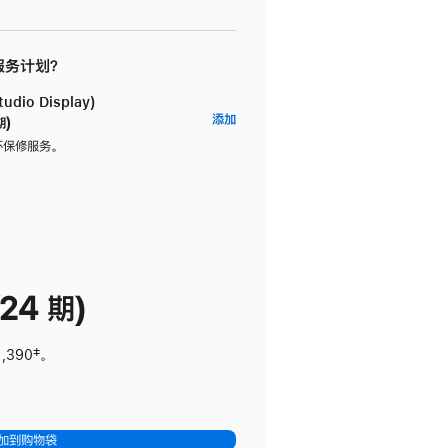
 服务计划？
dio Display)
AppleCare+
添加
期)
服
坏保修服务。
务
计
划
(适
用
于
24 期)
Studio
Display)
1,390
脚
‡。
注
加到购物袋