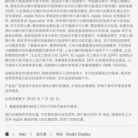
期付款方案由信用卡发卡机构 (包括但不限于招商银行、中国建设银行、中国工商银行
等，具体支持分期付款服务的可选择银行及对应分期付款方案请见付款页面)、蚂蚁金服
(花呗) 以及微信分付面向符合条件的中国大陆居民提供。部分银行会要求你通过支付
宝完成购买。Apple Store 零售店的分期付款方案可能与 Apple Store 在线商店不
同，请到店咨询 Specialist 专家。所有银行信用卡分期均需经你的信用卡发卡机构批
准；对于花呗分期，需经蚂蚁金服批准；对于微信分付分期，需经微信分付批准。如果你选
择的分期付款方案未获得信用卡发卡机构、蚂蚁金服或微信分付的批准，Apple 将不会
被告知原因。请参阅信用卡发卡机构 (包括但不限于招商银行、中国建设银行、中国工商
银行等，具体支持分期付款服务的可选择银行请见付款页面) 网站、支付宝网站和微信
分付服务页面，了解相关条件、费用和收费。订单可能需要满足特定金额要求，不同免息
分期期数对应的最低限额可能有所不同。上述分期付款服务只适用于个人消费者。企业
和教育机构客户、企业员工购买计划 (EPP) 和 Apple 员工购买计划 (EPP) 适用的分
期付款方案可能与上述方案不同，详情请参见教育商店、EPP 在线商店和企业商店。公
司信用卡无资格申请分期。招商银行分期付款单笔订单最高限额为 RMB 150000。
当商品有货并/或发货时，购物金额将计入你的信用卡、支付宝或微信分付账单。相关财
务费用将显示在你的信用卡对账单、支付宝或微信账户中。
产品按广告宣传价或标价提供分期付款服务。价格包含增值税。所有订单均可享受免费
送货服务。
此信息更新于 2026 年 7 月 30 日。
1. 重量依配置和制造工艺的不同而可能有所差异。
我们会使用你所在位置，为你更快显示送货选项。我们通过你的 IP 地址，或者你在上次
访问 Apple 网站时输入的位置信息，找到了你的位置。
Mac
显示器
购买 Studio Display