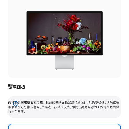
玻璃面板
两种抗反射玻璃面板可选。
标配的玻璃面板经过特别设计，反光率极低。纳米纹理
展
玻璃面板可分散反射光，从而进一步减少反光，即使在高亮光源的工作场所也能保
持出色画质。
开