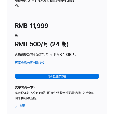
务
获得长达 3 年的技术支持和意外损坏保修服
务。
计
划
(适
RMB 11,999
用
于
或
Studio
RMB 500/月 (24 期)
Display
含增值税及其他法定税费
：约 RMB 1,390
脚
‡。
注
可享免息分期付款
(Studio
Display
-
添加到购物袋
标
准
需要考虑一下？
玻
将此设备加入你的收藏，即可先保留全部配置选择，之后随时
璃
回来再继续选购。
面
板
收藏
-