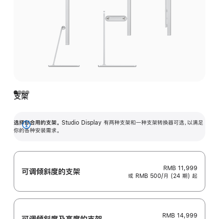
支架
选择你合用的支架。
Studio Display 有两种支架和一种支架转换器可选，以满足
展
你的各种安装需求。
开
RMB 11,999
可调倾斜度的支架
或 RMB 500/月 (24 期) 起
RMB 14,999
可调倾斜度及高‍度的支‍架