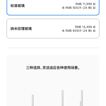
RMB 11,999
起
标准玻璃
或 RMB 500/月 (24 期) 起
RMB 14,499
起
纳米纹理玻璃
或 RMB 605/月 (24 期) 起
三种选择，灵活适应各种使用场景。
标