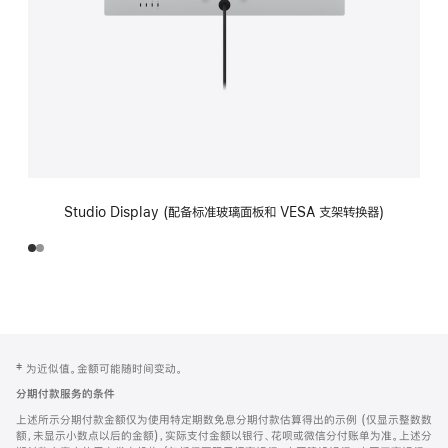
Studio Display (配备标准玻璃面板和 VESA 支架转换器)
网
脚
‡ 为近似值。金额可能随时间变动。
注
页
分期付款服务的条件
页
上述所示分期付款金额仅为使用特定期数免息分期付款估算得出的示例 (仅显示整数数
脚
额，未显示小数点以后的金额)，实际支付金额以银行、花呗或微信分付账单为准。上述分