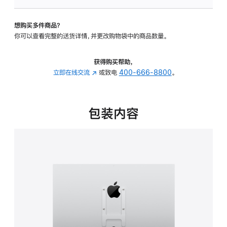
VESA
支
想购买多件商品？
架
你可以查看完整的送货详情，并更改购物袋中的商品数量。
转
换
器
获得购买帮助，
的
立即在线交流
(在
或致电
400-666-8800
。
分
新
期
窗
付
口
包装内容
款
中
选
打
项)
开)