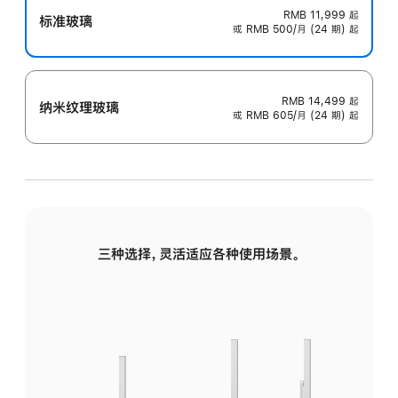
RMB 11,999
起
标准玻璃
或 RMB 500/月 (24 期) 起
RMB 14,499
起
纳米纹理玻璃
或 RMB 605/月 (24 期) 起
三种选择，灵活适应各种使用场景。
标