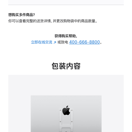
VESA
支
想购买多件商品？
架
你可以查看完整的送货详情，并更改购物袋中的商品数量。
转
换
器
获得购买帮助，
的
立即在线交流
(在
或致电
400-666-8800
。
分
新
期
窗
付
口
包装内容
款
中
选
打
项)
开)