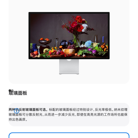
玻璃面板
两种抗反射玻璃面板可选。
标配的玻璃面板经过特别设计，反光率极低。纳米纹理
展
玻璃面板可分散反射光，从而进一步减少反光，即使在高亮光源的工作场所也能保
持出色画质。
开