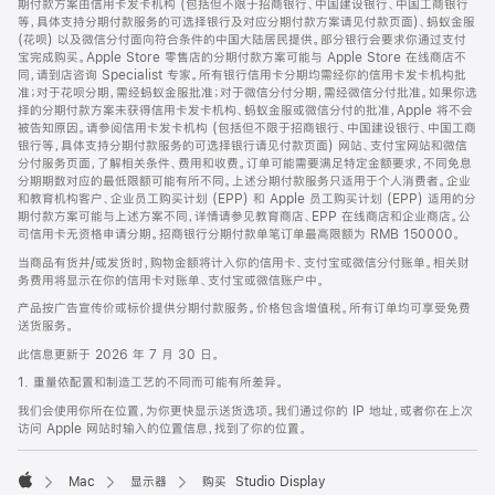
期付款方案由信用卡发卡机构 (包括但不限于招商银行、中国建设银行、中国工商银行
等，具体支持分期付款服务的可选择银行及对应分期付款方案请见付款页面)、蚂蚁金服
(花呗) 以及微信分付面向符合条件的中国大陆居民提供。部分银行会要求你通过支付
宝完成购买。Apple Store 零售店的分期付款方案可能与 Apple Store 在线商店不
同，请到店咨询 Specialist 专家。所有银行信用卡分期均需经你的信用卡发卡机构批
准；对于花呗分期，需经蚂蚁金服批准；对于微信分付分期，需经微信分付批准。如果你选
择的分期付款方案未获得信用卡发卡机构、蚂蚁金服或微信分付的批准，Apple 将不会
被告知原因。请参阅信用卡发卡机构 (包括但不限于招商银行、中国建设银行、中国工商
银行等，具体支持分期付款服务的可选择银行请见付款页面) 网站、支付宝网站和微信
分付服务页面，了解相关条件、费用和收费。订单可能需要满足特定金额要求，不同免息
分期期数对应的最低限额可能有所不同。上述分期付款服务只适用于个人消费者。企业
和教育机构客户、企业员工购买计划 (EPP) 和 Apple 员工购买计划 (EPP) 适用的分
期付款方案可能与上述方案不同，详情请参见教育商店、EPP 在线商店和企业商店。公
司信用卡无资格申请分期。招商银行分期付款单笔订单最高限额为 RMB 150000。
当商品有货并/或发货时，购物金额将计入你的信用卡、支付宝或微信分付账单。相关财
务费用将显示在你的信用卡对账单、支付宝或微信账户中。
产品按广告宣传价或标价提供分期付款服务。价格包含增值税。所有订单均可享受免费
送货服务。
此信息更新于 2026 年 7 月 30 日。
1. 重量依配置和制造工艺的不同而可能有所差异。
我们会使用你所在位置，为你更快显示送货选项。我们通过你的 IP 地址，或者你在上次
访问 Apple 网站时输入的位置信息，找到了你的位置。
Mac
显示器
购买 Studio Display