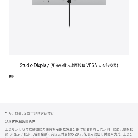
Studio Display (配备标准玻璃面板和 VESA 支架转换器)
网
脚
‡ 为近似值。金额可能随时间变动。
注
页
分期付款服务的条件
页
上述所示分期付款金额仅为使用特定期数免息分期付款估算得出的示例 (仅显示整数数
脚
额，未显示小数点以后的金额)，实际支付金额以银行、花呗或微信分付账单为准。上述分