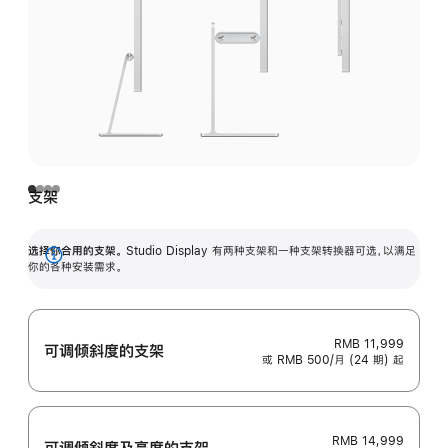
支架
选择你合用的支架。
Studio Display 有两种支架和一种支架转换器可选，以满足
展
你的各种安装需求。
开
RMB 11,999
可调倾斜度的支架
或 RMB 500/月 (24 期) 起
RMB 14,999
可调倾斜度及高‍度的支‍架