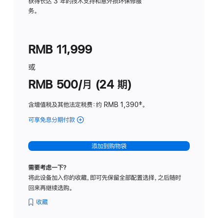
务
获得长达 3 年的技术支持和意外损坏保修服
务。
计
划
(适
RMB 11,999
用
于
或
Studio
RMB 500/月 (24 期)
Display
含增值税及其他法定税费
：约 RMB 1,390
脚
‡。
注
可享免息分期付款
(Studio
Display
-
添加到购物袋
标
准
需要考虑一下？
玻
将此设备加入你的收藏，即可先保留全部配置选择，之后随时
璃
回来再继续选购。
面
板
收藏
-