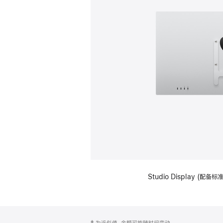
Studio Display (配
网
脚