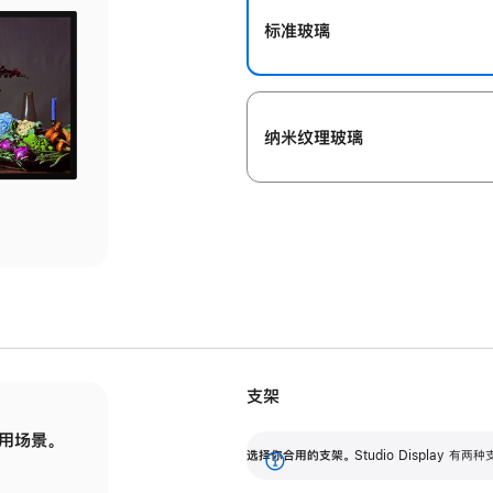
标准玻璃
纳米纹理玻璃
支架
用场景。
标配可调倾斜度的支架，提供 30 度的倾斜度
选
选择你合用的支架。
Studio Display
调节范围。
展