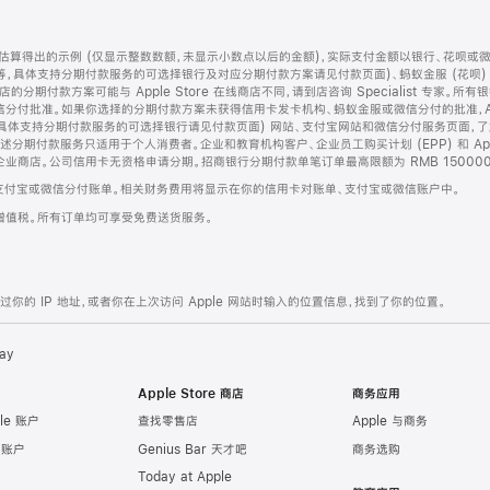
算得出的示例 (仅显示整数数额，未显示小数点以后的金额)，实际支付金额以银行、花呗或
等，具体支持分期付款服务的可选择银行及对应分期付款方案请见付款页面)、蚂蚁金服 (花呗
售店的分期付款方案可能与 Apple Store 在线商店不同，请到店咨询 Specialist 专
分付批准。如果你选择的分期付款方案未获得信用卡发卡机构、蚂蚁金服或微信分付的批准，Ap
具体支持分期付款服务的可选择银行请见付款页面) 网站、支付宝网站和微信分付服务页面，
期付款服务只适用于个人消费者。企业和教育机构客户、企业员工购买计划 (EPP) 和 Appl
企业商店。公司信用卡无资格申请分期。招商银行分期付款单笔订单最高限额为 RMB 150000
支付宝或微信分付账单。相关财务费用将显示在你的信用卡对账单、支付宝或微信账户中。
增值税。所有订单均可享受免费送货服务。
的 IP 地址，或者你在上次访问 Apple 网站时输入的位置信息，找到了你的位置。
ay
Apple Store 商店
商务应用
le 账户
查找零售店
Apple 与商务
e 账户
Genius Bar 天才吧
商务选购
Today at Apple