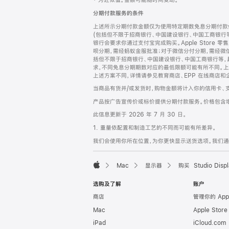
‡ 为近似值。金额可能随时间变动。
注
页
分期付款服务的条件
页
上述所示分期付款金额仅为使用特定期数免息分期付款估
脚
(包括但不限于招商银行、中国建设银行、中国工商银行
银行会要求你通过支付宝完成购买。Apple Store 零
呗分期，需经蚂蚁金服批准；对于微信分付分期，需经微信
括但不限于招商银行、中国建设银行、中国工商银行等，
求，不同免息分期期数对应的最低限额可能有所不同。上述分
上述方案不同，详情请参见教育商店、EPP 在线商店和
当商品有货并/或发货时，购物金额将计入你的信用卡、
产品按广告宣传价或标价提供分期付款服务。价格包含
此信息更新于 2026 年 7 月 30 日。
1. 重量依配置和制造工艺的不同而可能有所差异。
我们会使用你所在位置，为你更快显示送货选项。我们通过你
Mac
显示器
购买 Studio Displ
Apple
选购及了解
账户
商店
管理你的 App
Mac
Apple Stor
iPad
iCloud.com