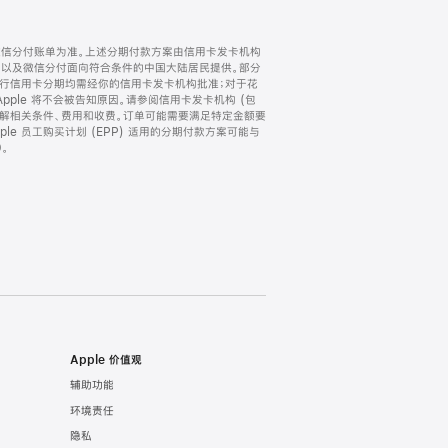
微信分付账单为准。上述分期付款方案由信用卡发卡机构
) 以及微信分付面向符合条件的中国大陆居民提供。部分
家。所有银行信用卡分期均需经你的信用卡发卡机构批准；对于花
ple 将不会被告知原因。请参阅信用卡发卡机构 (包
了解相关条件、费用和收费。订单可能需要满足特定金额要
e 员工购买计划 (EPP) 适用的分期付款方案可能与
。
Apple 价值观
辅助功能
环境责任
隐私