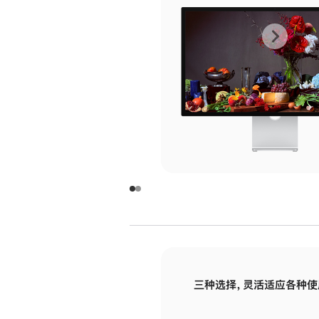
上
下
一
一
张
张
图
图
库
库
图
图
片
片
-
-
玻
玻
璃
璃
三种选择，灵活适应各种使
面
面
板
板