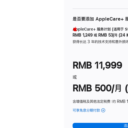
是否要添加 AppleCare+
AppleCare+ 服务计划 (适用于 Stu
RMB 1,249
或
RMB 53/月 (24 
获得长达 3 年的技术支持和意外损
RMB 11,999
或
RMB 500/月 (
含增值税及其他法定税费
：约 RMB 
可享免息分期付款
(Studio
Display
-
添