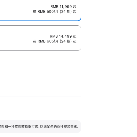
RMB 11,999
起
或 RMB 500/月 (24 期) 起
RMB 14,499
起
或 RMB 605/月 (24 期) 起
配可调倾斜度及高度的支架，额外增加 105
VESA 支架转换器
 有两种支架和一种支架转换器可选，以满足你的各种安装需求。
毫米的高度调节范围。
容的支架 (未随附)