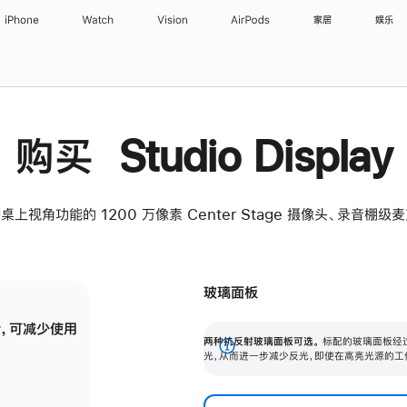
iPhone
Watch
Vision
AirPods
家居
娱乐
购买 Studio Display
桌上视角功能的 1200 万像素 Center Stage 摄像头、录音棚
玻璃面板
，可减少使用
纳米纹理玻璃面板可进一步减少反光，即使在
两种抗反射玻璃面板可选。
标配的玻璃面板经
。
有高亮光源的场所使用，也能保持出色画质。
展
光，从而进一步减少反光，即使在高亮光源的工
开