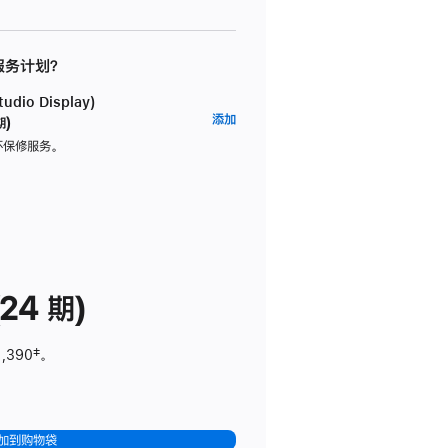
 服务计划？
dio Display)
AppleCare+
添加
期)
服
坏保修服务。
务
计
划
(适
用
于
24 期)
Studio
Display)
1,390
脚
‡。
注
加到购物袋