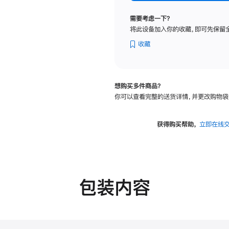
标
准
需要考虑一下？
玻
将此设备加入你的收藏，即可先保留
璃
面
收藏
板
-
VESA
想购买多件商品？
支
你可以查看完整的送货详情，并更改购物袋
架
转
换
获得购买帮助，
立即在线
器
的
分
期
付
包装内容
款
选
项)