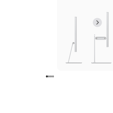
上
下
一
一
张
张
图
图
库
库
图
图
片
片
-
-
支
支
架
架