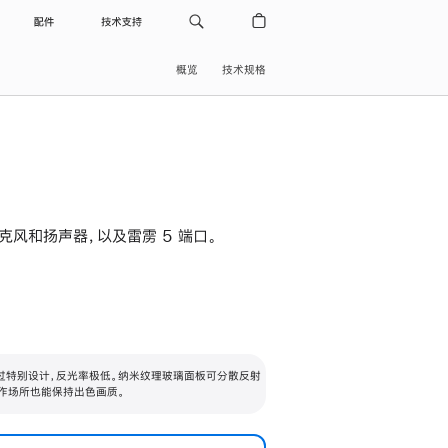
配件
技术支持
概览
技术规格
级麦克风和扬声器，以及雷雳 5 端口。
过特别设计，反光率极低。纳米纹理玻璃面板可分散反射
作场所也能保持出色画质。