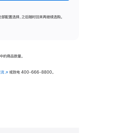
全部配置选择，之后随时回来再继续选购。
中的商品数量。
交流
(在
或致电
400-666-8800。
新
窗
口
中
打
开)