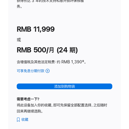
务
获得长达 3 年的技术支持和意外损坏保修服
务。
计
划
(适
RMB 11,999
用
于
或
Studio
RMB 500/月 (24 期)
Display
含增值税及其他法定税费
：约 RMB 1,390
脚
‡。
注
可享免息分期付款
(Studio
Display
-
添加到购物袋
标
准
需要考虑一下？
玻
将此设备加入你的收藏，即可先保留全部配置选择，之后随时
璃
回来再继续选购。
面
板
收藏
-