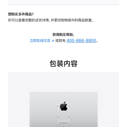
VESA
支
想购买多件商品？
架
你可以查看完整的送货详情，并更改购物袋中的商品数量。
转
换
器
获得购买帮助，
的
立即在线交流
(在
或致电
400-666-8800
。
分
新
期
窗
付
口
包装内容
款
中
选
打
项)
开)