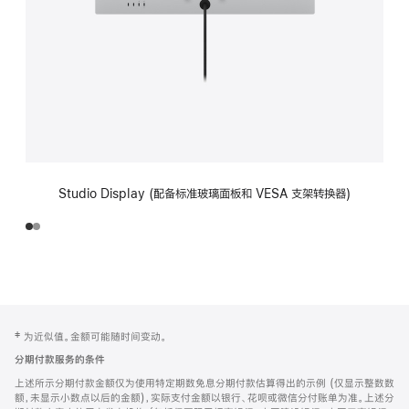
Studio Display (配备标准玻璃面板和 VESA 支架转换器)
网
脚
‡ 为近似值。金额可能随时间变动。
注
页
分期付款服务的条件
页
上述所示分期付款金额仅为使用特定期数免息分期付款估算得出的示例 (仅显示整数数
脚
额，未显示小数点以后的金额)，实际支付金额以银行、花呗或微信分付账单为准。上述分