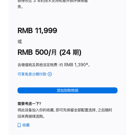
务
获得长达 3 年的技术支持和意外损坏保修服
务。
计
划
(适
RMB 11,999
用
于
或
Studio
RMB 500/月 (24 期)
Display
含增值税及其他法定税费
：约 RMB 1,390
脚
‡。
注
可享免息分期付款
(Studio
Display
-
添加到购物袋
标
准
需要考虑一下？
玻
将此设备加入你的收藏，即可先保留全部配置选择，之后随时
璃
回来再继续选购。
面
板
收藏
-