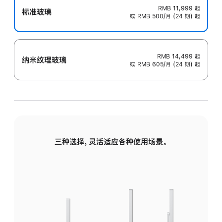
RMB 11,999
起
标准玻璃
或 RMB 500/月 (24 期) 起
RMB 14,499
起
纳米纹理玻璃
或 RMB 605/月 (24 期) 起
三种选择，灵活适应各种使用场景。
标