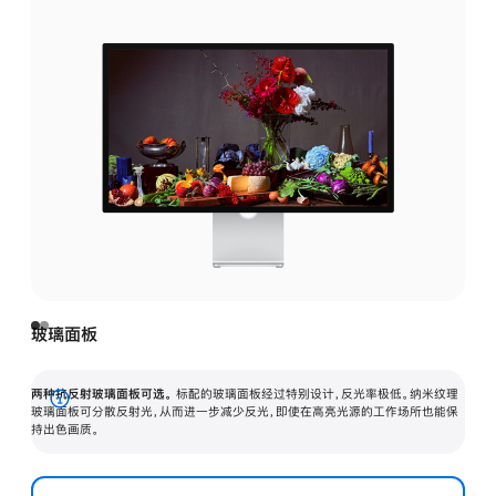
玻璃面板
两种抗反射玻璃面板可选。
标配的玻璃面板经过特别设计，反光率极低。纳米纹理
展
玻璃面板可分散反射光，从而进一步减少反光，即使在高亮光源的工作场所也能保
持出色画质。
开