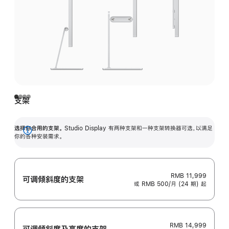
支架
选择你合用的支架。
Studio Display 有两种支架和一种支架转换器可选，以满足
展
你的各种安装需求。
开
RMB 11,999
可调倾斜度的支架
或 RMB 500/月 (24 期) 起
RMB 14,999
可调倾斜度及高‍度的支‍架