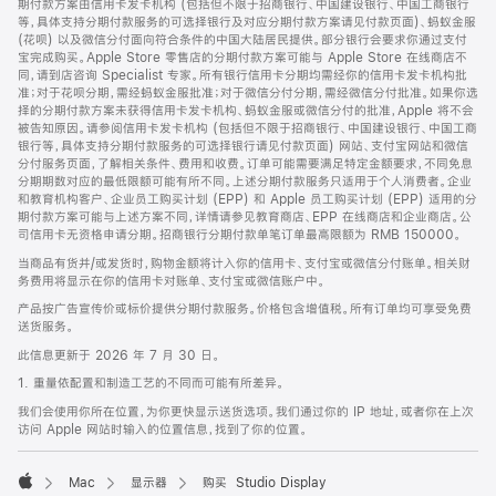
期付款方案由信用卡发卡机构 (包括但不限于招商银行、中国建设银行、中国工商银行
等，具体支持分期付款服务的可选择银行及对应分期付款方案请见付款页面)、蚂蚁金服
(花呗) 以及微信分付面向符合条件的中国大陆居民提供。部分银行会要求你通过支付
宝完成购买。Apple Store 零售店的分期付款方案可能与 Apple Store 在线商店不
同，请到店咨询 Specialist 专家。所有银行信用卡分期均需经你的信用卡发卡机构批
准；对于花呗分期，需经蚂蚁金服批准；对于微信分付分期，需经微信分付批准。如果你选
择的分期付款方案未获得信用卡发卡机构、蚂蚁金服或微信分付的批准，Apple 将不会
被告知原因。请参阅信用卡发卡机构 (包括但不限于招商银行、中国建设银行、中国工商
银行等，具体支持分期付款服务的可选择银行请见付款页面) 网站、支付宝网站和微信
分付服务页面，了解相关条件、费用和收费。订单可能需要满足特定金额要求，不同免息
分期期数对应的最低限额可能有所不同。上述分期付款服务只适用于个人消费者。企业
和教育机构客户、企业员工购买计划 (EPP) 和 Apple 员工购买计划 (EPP) 适用的分
期付款方案可能与上述方案不同，详情请参见教育商店、EPP 在线商店和企业商店。公
司信用卡无资格申请分期。招商银行分期付款单笔订单最高限额为 RMB 150000。
当商品有货并/或发货时，购物金额将计入你的信用卡、支付宝或微信分付账单。相关财
务费用将显示在你的信用卡对账单、支付宝或微信账户中。
产品按广告宣传价或标价提供分期付款服务。价格包含增值税。所有订单均可享受免费
送货服务。
此信息更新于 2026 年 7 月 30 日。
1. 重量依配置和制造工艺的不同而可能有所差异。
我们会使用你所在位置，为你更快显示送货选项。我们通过你的 IP 地址，或者你在上次
访问 Apple 网站时输入的位置信息，找到了你的位置。
Mac
显示器
购买 Studio Display