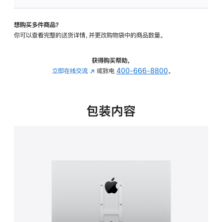
VESA
支
想购买多件商品？
架
你可以查看完整的送货详情，并更改购物袋中的商品数量。
转
换
器
获得购买帮助，
的
立即在线交流
(在
或致电
400-666-8800
。
分
新
期
窗
付
口
包装内容
款
中
选
打
项)
开)