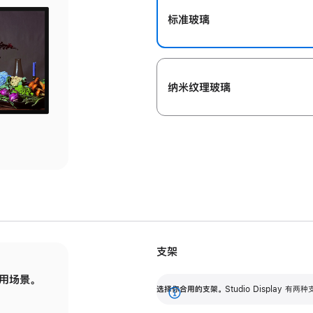
标准玻璃
纳米纹理玻璃
支架
用场景。
标配可调倾斜度的支架，提供 30 度的倾斜度
选
选择你合用的支架。
Studio Display
调节范围。
展