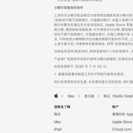
‡ 为近似值。金额可能随时间变动。
注
页
分期付款服务的条件
页
上述所示分期付款金额仅为使用特定期数免息分期付款估
脚
(包括但不限于招商银行、中国建设银行、中国工商银行
银行会要求你通过支付宝完成购买。Apple Store 零
呗分期，需经蚂蚁金服批准；对于微信分付分期，需经微信
括但不限于招商银行、中国建设银行、中国工商银行等，
求，不同免息分期期数对应的最低限额可能有所不同。上述分
上述方案不同，详情请参见教育商店、EPP 在线商店和
当商品有货并/或发货时，购物金额将计入你的信用卡、
产品按广告宣传价或标价提供分期付款服务。价格包含
此信息更新于 2026 年 7 月 30 日。
1. 重量依配置和制造工艺的不同而可能有所差异。
我们会使用你所在位置，为你更快显示送货选项。我们通过你
Mac
显示器
购买 Studio Displ
Apple
选购及了解
账户
商店
管理你的 App
Mac
Apple Stor
iPad
iCloud.com