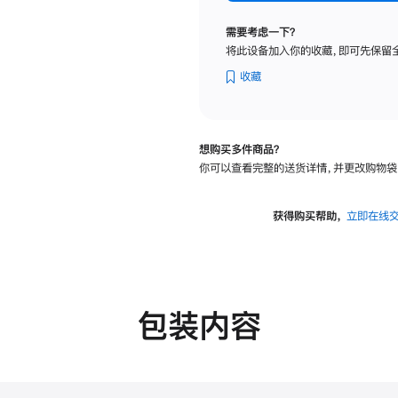
标
准
需要考虑一下？
玻
将此设备加入你的收藏，即可先保留
璃
面
收藏
板
-
VESA
想购买多件商品？
支
你可以查看完整的送货详情，并更改购物袋
架
转
换
获得购买帮助，
立即在线
器
的
分
期
付
包装内容
款
选
项)