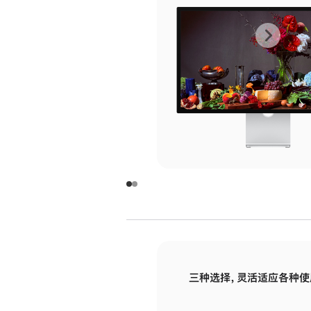
上
下
一
一
张
张
图
图
库
库
图
图
片
片
-
-
玻
玻
璃
璃
三种选择，灵活适应各种使
面
面
板
板