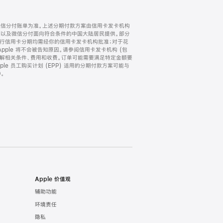
微信分付账单为准。上述分期付款方案由信用卡发卡机构
) 以及微信分付面向符合条件的中国大陆居民提供。部分
家。所有银行信用卡分期均需经你的信用卡发卡机构批准；对于花
ple 将不会被告知原因。请参阅信用卡发卡机构 (包
了解相关条件、费用和收费。订单可能需要满足特定金额要
e 员工购买计划 (EPP) 适用的分期付款方案可能与
。
Apple 价值观
辅助功能
环境责任
隐私