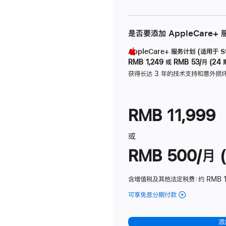
是否要添加 AppleCare+
AppleCare+ 服务计划 (适用于 Stu
RMB 1,249
或
RMB 53/月 (24 
获得长达 3 年的技术支持和意外损
RMB 11,999
或
RMB 500/月 (
含增值税及其他法定税费
：约 RMB 
可享免息分期付款
(Studio
Display
-
添