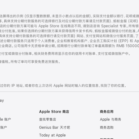
算得出的示例 (仅显示整数数额，未显示小数点以后的金额)，实际支付金额以银行、花呗或
等，具体支持分期付款服务的可选择银行及对应分期付款方案请见付款页面)、蚂蚁金服 (花呗
售店的分期付款方案可能与 Apple Store 在线商店不同，请到店咨询 Specialist 专
分付批准。如果你选择的分期付款方案未获得信用卡发卡机构、蚂蚁金服或微信分付的批准，Ap
具体支持分期付款服务的可选择银行请见付款页面) 网站、支付宝网站和微信分付服务页面，
期付款服务只适用于个人消费者。企业和教育机构客户、企业员工购买计划 (EPP) 和 Appl
企业商店。公司信用卡无资格申请分期。招商银行分期付款单笔订单最高限额为 RMB 150000
支付宝或微信分付账单。相关财务费用将显示在你的信用卡对账单、支付宝或微信账户中。
增值税。所有订单均可享受免费送货服务。
的 IP 地址，或者你在上次访问 Apple 网站时输入的位置信息，找到了你的位置。
ay
Apple Store 商店
商务应用
le 账户
查找零售店
Apple 与商务
e 账户
Genius Bar 天才吧
商务选购
Today at Apple