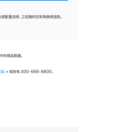
全部配置选择，之后随时回来再继续选购。
中的商品数量。
交流
(在
或致电
400-666-8800。
新
窗
口
中
打
开)