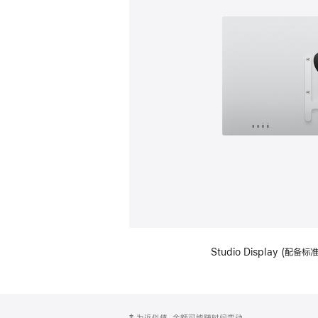
Studio Display (配
网
脚