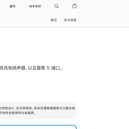
配件
技术支持
概览
技术规格
级麦克风和扬声器，以及雷雳 5 端口。
过特别设计，反光率极低。纳米纹理玻璃面板可分散反射
作场所也能保持出色画质。