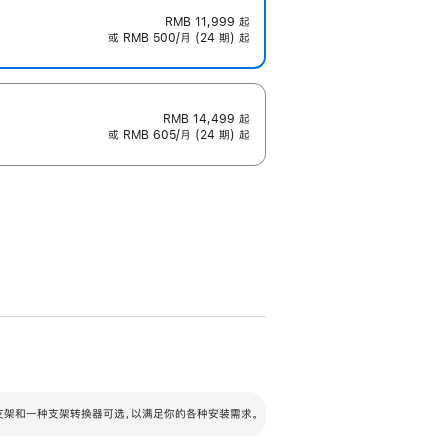
RMB 11,999
起
或 RMB 500/月 (24 期) 起
RMB 14,499
起
或 RMB 605/月 (24 期) 起
配可调倾斜度及高度的支架，额外增加 105
VESA 支架转换器
 有两种支架和一种支架转换器可选，以满足你的各种安装需求。
毫米的高度调节范围。
容的支架 (未随附)