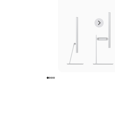
上
下
一
一
张
张
图
图
库
库
图
图
片
片
-
-
支
支
架
架