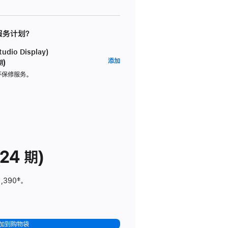
 服务计划？
dio Display)
AppleCare+
添加
期)
服
坏保修服务。
务
计
划
(适
用
于
24 期)
Studio
Display)
1,390
脚
‡。
注
加到购物袋