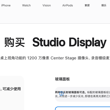
iPhone
Watch
Vision
AirPods
家居
娱乐
购买 Studio Display
桌上视角功能的 1200 万像素 Center Stage 摄像头、录音棚
玻璃面板
，可减少使用
纳米纹理玻璃面板可进一步减少反光，即使在
两种抗反射玻璃面板可选。
标配的玻璃面板经
。
有高亮光源的场所使用，也能保持出色画质。
展
光，从而进一步减少反光，即使在高亮光源的工
开