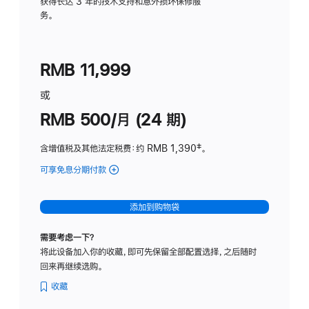
务
获得长达 3 年的技术支持和意外损坏保修服
务。
计
划
(适
RMB 11,999
用
于
或
Studio
RMB 500/月 (24 期)
Display
含增值税及其他法定税费
：约 RMB 1,390
脚
‡。
注
可享免息分期付款
(Studio
Display
-
添加到购物袋
标
准
需要考虑一下？
玻
将此设备加入你的收藏，即可先保留全部配置选择，之后随时
璃
回来再继续选购。
面
板
收藏
-