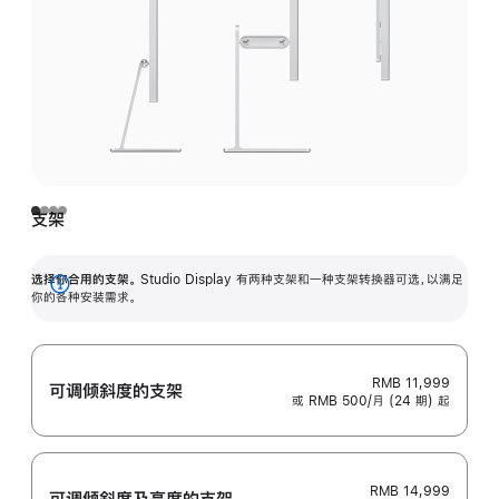
支架
选择你合用的支架。
Studio Display 有两种支架和一种支架转换器可选，以满足
展
你的各种安装需求。
开
RMB 11,999
可调倾斜度的支架
或 RMB 500/月 (24 期) 起
RMB 14,999
可调倾斜度及高‍度的支‍架