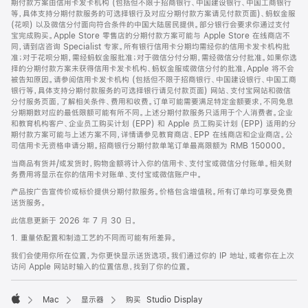
期付款方案由信用卡发卡机构 (包括但不限于招商银行、中国建设银行、中国工商银行
等，具体支持分期付款服务的可选择银行及对应分期付款方案请见付款页面)、蚂蚁金服
(花呗) 以及微信分付面向符合条件的中国大陆居民提供。部分银行会要求你通过支付
宝完成购买。Apple Store 零售店的分期付款方案可能与 Apple Store 在线商店不
同，请到店咨询 Specialist 专家。所有银行信用卡分期均需经你的信用卡发卡机构批
准；对于花呗分期，需经蚂蚁金服批准；对于微信分付分期，需经微信分付批准。如果你选
择的分期付款方案未获得信用卡发卡机构、蚂蚁金服或微信分付的批准，Apple 将不会
被告知原因。请参阅信用卡发卡机构 (包括但不限于招商银行、中国建设银行、中国工商
银行等，具体支持分期付款服务的可选择银行请见付款页面) 网站、支付宝网站和微信
分付服务页面，了解相关条件、费用和收费。订单可能需要满足特定金额要求，不同免息
分期期数对应的最低限额可能有所不同。上述分期付款服务只适用于个人消费者。企业
和教育机构客户、企业员工购买计划 (EPP) 和 Apple 员工购买计划 (EPP) 适用的分
期付款方案可能与上述方案不同，详情请参见教育商店、EPP 在线商店和企业商店。公
司信用卡无资格申请分期。招商银行分期付款单笔订单最高限额为 RMB 150000。
当商品有货并/或发货时，购物金额将计入你的信用卡、支付宝或微信分付账单。相关财
务费用将显示在你的信用卡对账单、支付宝或微信账户中。
产品按广告宣传价或标价提供分期付款服务。价格包含增值税。所有订单均可享受免费
送货服务。
此信息更新于 2026 年 7 月 30 日。
1. 重量依配置和制造工艺的不同而可能有所差异。
我们会使用你所在位置，为你更快显示送货选项。我们通过你的 IP 地址，或者你在上次
访问 Apple 网站时输入的位置信息，找到了你的位置。
Mac
显示器
购买 Studio Display