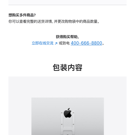
VESA
支
想购买多件商品？
架
你可以查看完整的送货详情，并更改购物袋中的商品数量。
转
换
器
获得购买帮助，
的
立即在线交流
(在
或致电
400-666-8800
。
分
新
期
窗
付
口
包装内容
款
中
选
打
项)
开)