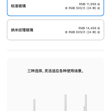
RMB 11,999
起
标准玻璃
或 RMB 500/月 (24 期) 起
RMB 14,499
起
纳米纹理玻璃
或 RMB 605/月 (24 期) 起
三种选择，灵活适应各种使用场景。
标