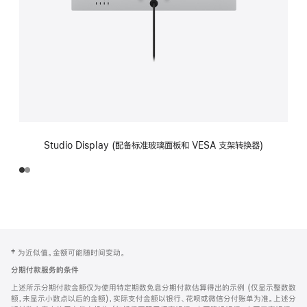
Studio Display (配备标准玻璃面板和 VESA 支架转换器)
网
脚
‡ 为近似值。金额可能随时间变动。
注
页
分期付款服务的条件
页
上述所示分期付款金额仅为使用特定期数免息分期付款估算得出的示例 (仅显示整数数
脚
额，未显示小数点以后的金额)，实际支付金额以银行、花呗或微信分付账单为准。上述分