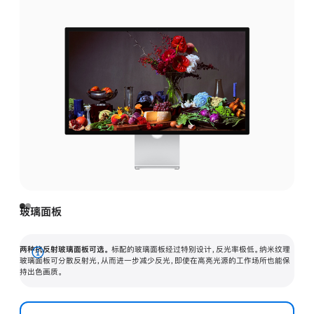
玻璃面板
两种抗反射玻璃面板可选。
标配的玻璃面板经过特别设计，反光率极低。纳米纹理
展
玻璃面板可分散反射光，从而进一步减少反光，即使在高亮光源的工作场所也能保
持出色画质。
开