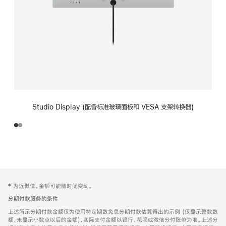
Studio Display (配备标准玻璃面板和 VESA 支架转换器)
网
脚
‡ 为近似值。金额可能随时间变动。
注
页
分期付款服务的条件
页
上述所示分期付款金额仅为使用特定期数免息分期付款估算得出的示例 (仅显示整数数
脚
额，未显示小数点以后的金额)，实际支付金额以银行、花呗或微信分付账单为准。上述分