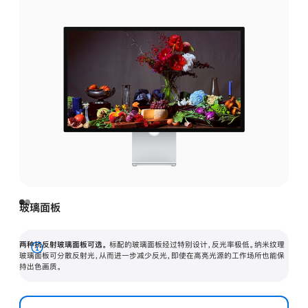
玻璃面板
两种抗反射玻璃面板可选。
标配的玻璃面板经过特别设计，反光率极低。纳米纹理
展
玻璃面板可分散反射光，从而进一步减少反光，即使在高亮光源的工作场所也能保
持出色画质。
开