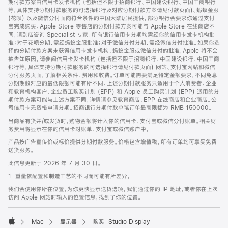
期付款方案由信用卡发卡机构 (包括但不限于招商银行、中国建设银行、中国工商银行
等，具体支持分期付款服务的可选择银行及对应分期付款方案请见付款页面)、蚂蚁金服
(花呗) 以及微信分付面向符合条件的中国大陆居民提供。部分银行会要求你通过支付
宝完成购买。Apple Store 零售店的分期付款方案可能与 Apple Store 在线商店不
同，请到店咨询 Specialist 专家。所有银行信用卡分期均需经你的信用卡发卡机构批
准；对于花呗分期，需经蚂蚁金服批准；对于微信分付分期，需经微信分付批准。如果你选
择的分期付款方案未获得信用卡发卡机构、蚂蚁金服或微信分付的批准，Apple 将不会
被告知原因。请参阅信用卡发卡机构 (包括但不限于招商银行、中国建设银行、中国工商
银行等，具体支持分期付款服务的可选择银行请见付款页面) 网站、支付宝网站和微信
分付服务页面，了解相关条件、费用和收费。订单可能需要满足特定金额要求，不同免息
分期期数对应的最低限额可能有所不同。上述分期付款服务只适用于个人消费者。企业
和教育机构客户、企业员工购买计划 (EPP) 和 Apple 员工购买计划 (EPP) 适用的分
期付款方案可能与上述方案不同，详情请参见教育商店、EPP 在线商店和企业商店。公
司信用卡无资格申请分期。招商银行分期付款单笔订单最高限额为 RMB 150000。
当商品有货并/或发货时，购物金额将计入你的信用卡、支付宝或微信分付账单。相关财
务费用将显示在你的信用卡对账单、支付宝或微信账户中。
产品按广告宣传价或标价提供分期付款服务。价格包含增值税。所有订单均可享受免费
送货服务。
此信息更新于 2026 年 7 月 30 日。
1. 重量依配置和制造工艺的不同而可能有所差异。
我们会使用你所在位置，为你更快显示送货选项。我们通过你的 IP 地址，或者你在上次
访问 Apple 网站时输入的位置信息，找到了你的位置。
Mac
显示器
购买 Studio Display