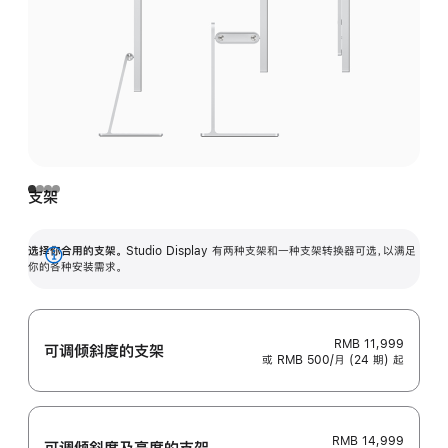
支架
选择你合用的支架。
Studio Display 有两种支架和一种支架转换器可选，以满足
展
你的各种安装需求。
开
RMB 11,999
可调倾斜度的支架
或 RMB 500/月 (24 期) 起
RMB 14,999
可调倾斜度及高‍度的支‍架