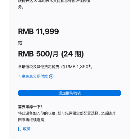
务
获得长达 3 年的技术支持和意外损坏保修服
务。
计
划
(适
RMB 11,999
用
于
或
Studio
RMB 500/月 (24 期)
Display
含增值税及其他法定税费
：约 RMB 1,390
脚
‡。
注
可享免息分期付款
(Studio
Display
-
添加到购物袋
标
准
需要考虑一下？
玻
将此设备加入你的收藏，即可先保留全部配置选择，之后随时
璃
回来再继续选购。
面
板
收藏
-