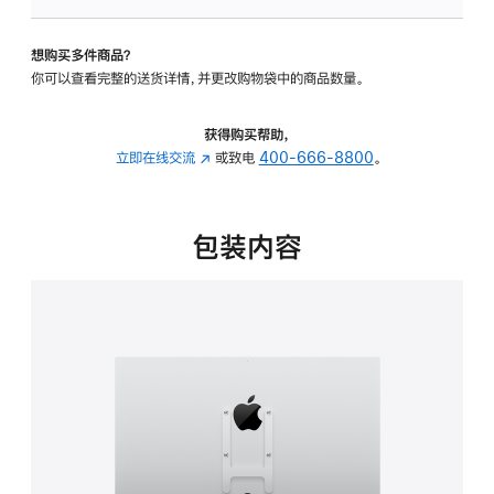
VESA
支
想购买多件商品？
架
你可以查看完整的送货详情，并更改购物袋中的商品数量。
转
换
器
获得购买帮助，
的
立即在线交流
(在
或致电
400-666-8800
。
分
新
期
窗
付
口
包装内容
款
中
选
打
项)
开)