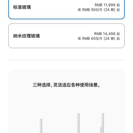
RMB 11,999
起
标准玻璃
或 RMB 500/月 (24 期) 起
RMB 14,499
起
纳米纹理玻璃
或 RMB 605/月 (24 期) 起
三种选择，灵活适应各种使用场景。
标