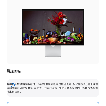
玻璃面板
两种抗反射玻璃面板可选。
标配的玻璃面板经过特别设计，反光率极低。纳米纹理
展
玻璃面板可分散反射光，从而进一步减少反光，即使在高亮光源的工作场所也能保
持出色画质。
开