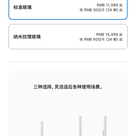
RMB 11,999
起
标准玻璃
或 RMB 500/月 (24 期) 起
RMB 14,499
起
纳米纹理玻璃
或 RMB 605/月 (24 期) 起
三种选择，灵活适应各种使用场景。
标