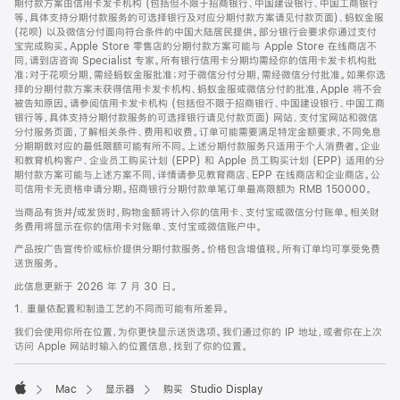
期付款方案由信用卡发卡机构 (包括但不限于招商银行、中国建设银行、中国工商银行
等，具体支持分期付款服务的可选择银行及对应分期付款方案请见付款页面)、蚂蚁金服
(花呗) 以及微信分付面向符合条件的中国大陆居民提供。部分银行会要求你通过支付
宝完成购买。Apple Store 零售店的分期付款方案可能与 Apple Store 在线商店不
同，请到店咨询 Specialist 专家。所有银行信用卡分期均需经你的信用卡发卡机构批
准；对于花呗分期，需经蚂蚁金服批准；对于微信分付分期，需经微信分付批准。如果你选
择的分期付款方案未获得信用卡发卡机构、蚂蚁金服或微信分付的批准，Apple 将不会
被告知原因。请参阅信用卡发卡机构 (包括但不限于招商银行、中国建设银行、中国工商
银行等，具体支持分期付款服务的可选择银行请见付款页面) 网站、支付宝网站和微信
分付服务页面，了解相关条件、费用和收费。订单可能需要满足特定金额要求，不同免息
分期期数对应的最低限额可能有所不同。上述分期付款服务只适用于个人消费者。企业
和教育机构客户、企业员工购买计划 (EPP) 和 Apple 员工购买计划 (EPP) 适用的分
期付款方案可能与上述方案不同，详情请参见教育商店、EPP 在线商店和企业商店。公
司信用卡无资格申请分期。招商银行分期付款单笔订单最高限额为 RMB 150000。
当商品有货并/或发货时，购物金额将计入你的信用卡、支付宝或微信分付账单。相关财
务费用将显示在你的信用卡对账单、支付宝或微信账户中。
产品按广告宣传价或标价提供分期付款服务。价格包含增值税。所有订单均可享受免费
送货服务。
此信息更新于 2026 年 7 月 30 日。
1. 重量依配置和制造工艺的不同而可能有所差异。
我们会使用你所在位置，为你更快显示送货选项。我们通过你的 IP 地址，或者你在上次
访问 Apple 网站时输入的位置信息，找到了你的位置。
Mac
显示器
购买 Studio Display