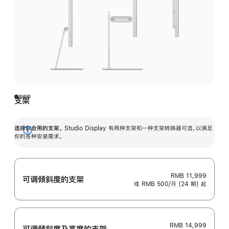
支架
选择你合用的支架。
Studio Display 有两种支架和一种支架转换器可选，以满足
展
你的各种安装需求。
开
RMB 11,999
可调倾斜度的支架
或 RMB 500/月 (24 期) 起
RMB 14,999
可调倾斜度及高‍度的支‍架