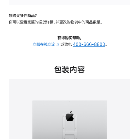
VESA
支
想购买多件商品？
架
你可以查看完整的送货详情，并更改购物袋中的商品数量。
转
换
器
获得购买帮助，
的
立即在线交流
(在
或致电
400-666-8800
。
分
新
期
窗
付
口
包装内容
款
中
选
打
项)
开)