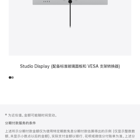
Studio Display (配备标准玻璃面板和 VESA 支架转换器)
网
脚
‡ 为近似值。金额可能随时间变动。
注
页
分期付款服务的条件
页
上述所示分期付款金额仅为使用特定期数免息分期付款估算得出的示例 (仅显示整数数
脚
额，未显示小数点以后的金额)，实际支付金额以银行、花呗或微信分付账单为准。上述分