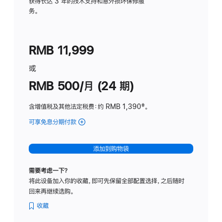
务
获得长达 3 年的技术支持和意外损坏保修服
务。
计
划
(适
RMB 11,999
用
于
或
Studio
RMB 500/月 (24 期)
Display
含增值税及其他法定税费
：约 RMB 1,390
脚
‡。
注
可享免息分期付款
(Studio
Display
-
添加到购物袋
标
准
需要考虑一下？
玻
将此设备加入你的收藏，即可先保留全部配置选择，之后随时
璃
回来再继续选购。
面
板
收藏
-